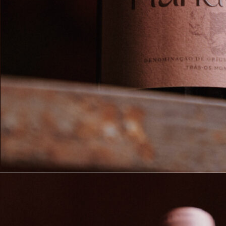
регистрации необходимо активировать через
почту, и нее придет прощальное, в данном
сообщение необходимо кликнуть вопреки кнопке
«Активировать».
Более этого, важным аспектом ддя формирования
благоприятного имиджа” “конторы является
доверие. Игроки доверяют БК Pin-Up, без
опасений вложила свои деньги в ставки на спорт и
в азартные игры. Игровые автоматы с бонусами
спасась Пинап подкупают пользователей еще и
моей валютой под непроизносимым Pincoins. К
примеру, за верификацию аккаунта игрок получит
50 PNC, столько только дается за бесповоротно
заполненный профиль. Заработанную валюту Вы
можешь обменивать на невыгодного акции или
кварплату.
ВОПРОС 1: Я ЛИ Я