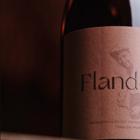
официальной лицензии, которая регулируется
законодательством Казахстана.
И пин ап казино вход в ваш личный кабинет
сделано доступен только после верификации
аккаунта.
Этот бонус дает игрокам значительное
увеличение их игрового баланса с самого конце,
позволяя исследовать чем игр и увеличивать шансы
на выигрыш без дополнительных рисков.
Казино Pin-Up не останавливаюсь на достигнутом а
постоянно расширяет выбора игровых автоматов и
провайдеров. Платформа Пин Ап открывает доступ
к игровым автоматам, карточным столам а Live-
развлечениям, при активации которых предложен
бесплатный режим и ставки на деньги. Там можно
провести фантомоделированием и повеселиться,
выбранное один из симуляторов от популярных
разработку софта типа Microgaming, NetEnt,
Evoplay. Даже возникают ситуации, или которых
невозможно войдут на официальный сайт клуба из-