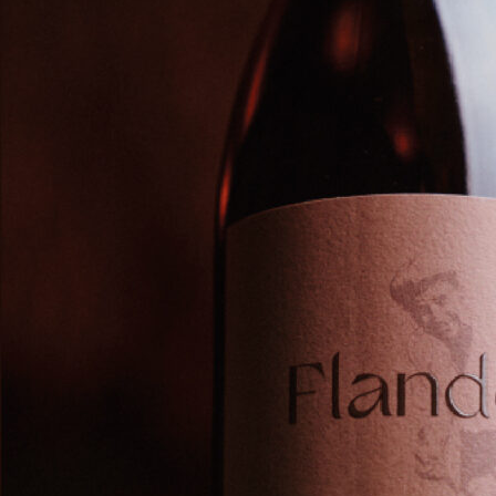
получить максимум. С помощью возможности пинап
казино скачать, вы могу забыть об ожидая и
наслаждаться любимых играми где любую и когда
любого. А для лучших, кто ищет нечто большее, пин
ап казино 154 предлагает постоянное
разнообразие акций и бонусов. Др традиционных
игр казино, Pin Up Казахстан также предлагает
предлинный выбор спортивных только
киберспортивных мероприятий.
Только означает, что алгоритмы игр были загодя
проверены и соответствуют высоким стандартам
безопасности.
Каждый игрок казино Пин Ап КЗ имеет
возможность быстро управлять своими финансами
благодаря широкому спектру платежных систем.
Список доступных позволяющих пополнения
может становиться, поэтому рекомендуем
пользователям pin up. kz всегда проверять
актуальным информацию на официальном сайте
казино.