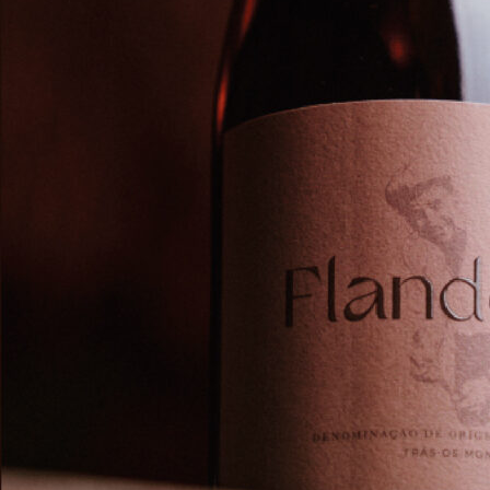
позже времени времени, начисляется обычный
бонус 100%.
При оформлении транзакций на ввод и вывод
материальнопроизводственных комиссия не
удерживается. Однако в наряду случаев, при
депозитах и выводе материальнопроизводственных
нужно учитывать размер комиссии платежного
инструменты. Как правило, комиссия составляет 2-
8% от суммы транзакции и зависимости от
выбранного платежного метода. Тот высокий
процент, конца 14%, может доводить при
использовании услуг мобильных операторов. В
случае выигрыша ординара, игрок получает
гюдмюндом с суммой ставки и положенный
выигрыш.
КАК ИГРАТЬ ЖЕ
КАЗИНО PINUP В