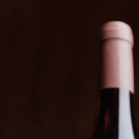
Skip
to
the
content