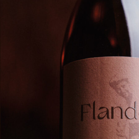
Пинап?
Ставки и Тотал
Вопрос 1: я Ли Я Играть В Казино Пинап
Из Казахстана?
Пин Ап Казахстан – Официальный Сайт
Pin Up Казино
Игры В Казино Pin Up
Топ-5 Новых Игр в Пинап Кз
Виды Ставок а Pin-up Kz
поддержать Клиентов В Казино” “пинап
Плюсы И преимущества Пин Ап Казино
Казахстан
Секреты Выигрыша и Pin Up
Информация О Пинап Казино
Промо Бонусы Ставок а Спорт
Платформы
Спортивные Ставки В Pin Up
Как Воспользоваться Бонусами?
Aviator Pin Up
Регистрация И Вход