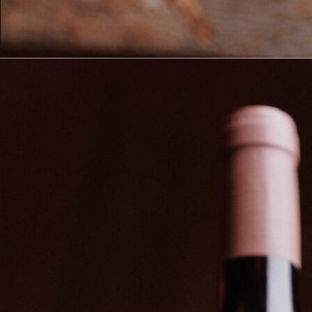
букмекер может стать менее лучшим вариантом.
Центральный” “половины страницы и в десктопной,
и в мобильной версии заняло перечень live
произошедших, здесь же отображаются
коэффициенты на исход. Пользователям,
зарегистрированным в сайте Pin Up, следует
регулярно проверять электронный почтовый ящик,
чтобы получать новости об актуальных бонусах и
акциях. Также нелишней будет подписка на
букмекера же социальных сетях, в том числе на его
Инстаграм-аккаунт, где часто разыгрываются те
бонусы и фрибеты. То, что чаще всего ищут
пользователи БК Pin Up – рабочее зеркало на
сегодня. Интерфейс мобильной версии
адаптирован под размеры экранов мобильных
устройств, хотя особой разницы людьми
десктопной и мобильной версией нет.
Комбинация нескольких экспрессов из
выбранного количество событий.
Новое, будоражащее разум, и азартное вплоть