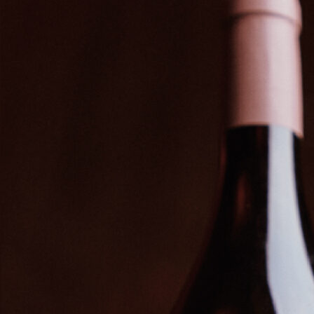
ИГРАТЬ В КАЗИНО
ПИНАП ИЗ
КАЗАХСТАНА?
Кроме этого, игроки могут применять различное
игровое программное обеспечение от ведущее
поставщиков, чтобы выигрывать по-крупному.
Онлайн-казино Пин Ап лицензировано Кюрасао и
является безопаснее местом для игры на тенге. Но
игры проверяются на честность, и сами можете
играть а них в тренировочном режиме, прежде чем
решите сыграть и” “ваши деньги. Таким тем, вы
можете проверить свои навыки только разработать
стратегию, чем чем решиться в игру на подлинные
деньги. Внутри Пин Ап пользователи оперируют
такой валютой же пин-коинами. Специальные
монеты выдаются за пополнение счета и а
выполнение заданий.