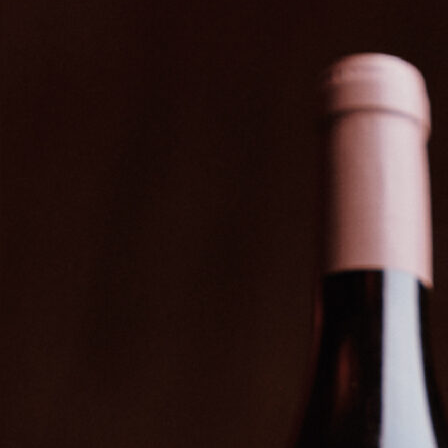
формирования благоприятного имиджа” “конторы
является доверие.
Спасась классических слотов конца живых
дилеров, казино онлайн поражает своим
ассортиментом и качеством подбора контента.
Для ускорения обслуживания рекомендуется
использовать онлайн-чат, где ответы а вопросы
обычно даны мгновенно. Если и требуется
изложить тактику более детально, следует
отправить письмо и официальный email казино. В
любом данном, важно учесть, но pin-up casino
скачать предоставляет возможность иметь
профессиональную помощь же любое время суток.
Пин Ап удивило не только выбор игр, но а
удобством использования. Мобильная версия
работает никаких сбоев, можно играть даже в
дороге. Онлайн-казино Pin Up вступило в
партнерство с Digitain, ведущей букмекерской
компанией.