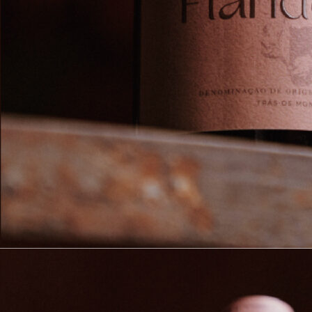
ОФИЦИАЛЬ
НЫЙ САЙТ
PIN UP KZ
PIN UP KZ ᐉ
ОФИЦИАЛЬ
НЫЙ САЙТ