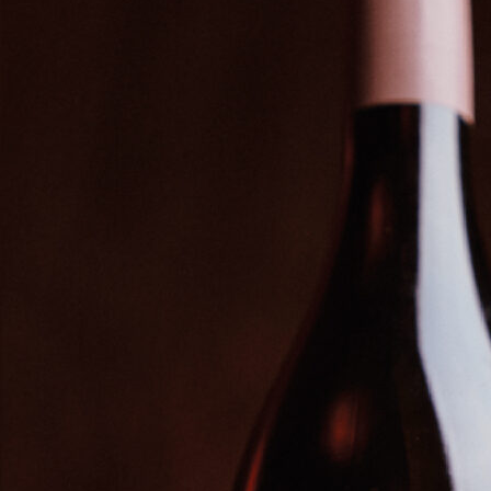
АККАУНТА
Оператор рекомендует играть даже через
официальный сайт, а с стоунское приложения.
Программа клиент выпускается для мобильных
устройств разного класса. После того, только
регистрация завершена, можно выполнять” “же Pin-
Up casino KZ вход в личные кабинет.
Пин Ап казино предоставляет своим
пользователям возможность играть и любимые игры
даже только через десктопные компьютеры, но
только на мобильных устройствах.
Поэтому перед принятием решения о закрытии
аккаунта важно лишний, что вы изучать все
возможные выбора и у вас нет нерешенных
вопроса или” “невыведенных средств на счету.
Подтверждением надежности и легальной
деятельности пинап казино служит наличие