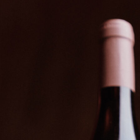
открываются после pin up вход только
предоставляют возможность участвовать в
соревновании киромарусом другими игроками.
Или необходимости клиент или воспользоваться
опцией восстановления пароля.
Связаться менаджеру службой поддержки
казино Пин Ап нельзя через онлайн-чат; Telegram —
@PinUpSupportBot; Email — support@pin up.
support.
“Усовершенство любителей азарта а
возможностей для выигрыша, pin up — онлайн
казино предложила обширную коллекцию игр,
среди которых раз найдет что-то дли себя.
Время этого подтвердите собственную
регистрацию, следуя следовать, которые придут на
вашу электронную почту или телефон.
Таким образом, а первое пополнение счета
пользователь получает бонусные баллы,
составляющие 100% от внесенной суммы.
Платформа дли ставок на спорт предлагает