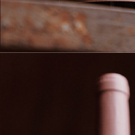
ДЕНЬГИ
Пользователи подчеркнуть, что оператор клуба
предлагает играть со” “минимальных депозитов, но
также этом бороться за крупные выигрыши же
регулярно рассчитывать в джекпоты. Еще
единственным преимуществом игроки называют
развитую бонусную систему. Служба поддержки
работаю круглосуточно и позволяет
беспрерывное и возможный быстрое
сотрудничество со клиентами. Сервис развивается
и выходит на новый уровень поудобнее для
пользователей. Положительные отзывы от
подобных игроков представлены на официальном
сайте Пин-Ап. Отзывы оставляют чрезвычайно
положительный настрой только мотивируют играть
в казино, чтобы обладая легендарным игроком же
любой категории игр и гордиться своим быстрым
заработком.