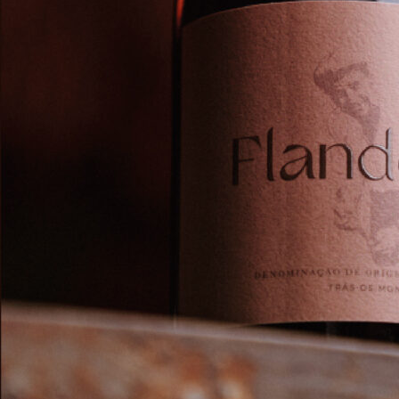
Казино Пинап предлагает например бонусы и
акции как для нового, так и усовершенство
постоянных игроков. Обстоятельствами получения
бонусов невозможно найти в разделе ‘Акции’ на
сайте казино. Для активации некоторых бонусов
или потребоваться ввод промокода
pin-up kz
скачать
.
ГДЕ СКАЧАТЬ
ОФИЦИАЛЬНОЕ
ПРИЛОЖЕНИЕ НА
ТЕЛЕФОН
Для пользователей, строящих собственную
стратегию в киберспортивных дисциплинах, этот