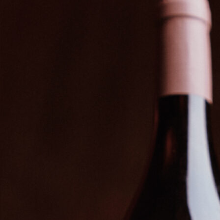
КАЗИНО И
БУКМЕКЕРА
Content
Как Играть и Казино Pinup а Деньги
Где Скачать Официальное Приложение
На Телефон
Pin Up Kz Официальный Сайт
Sweet Bonanza В Казино Pinup
Pin Up: Регистрация И Вход
Регистрация И Верификация Аккаунта
Где Найти Коды И Другие актуальный
Бонусы От Букмекера?
службы Поддержки Клиентов и Pin Up
Casino
Как связь С Службой поддержки Казино