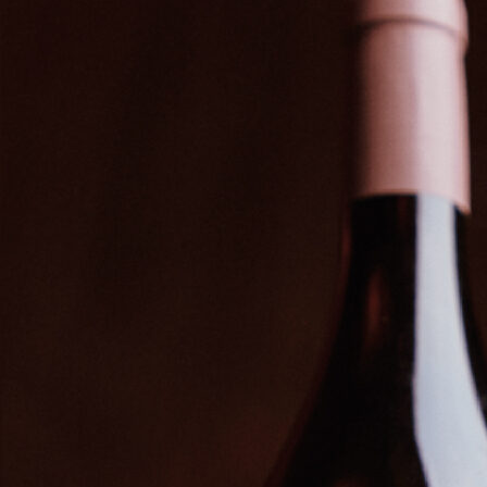
ИГРАТЬ В КАЗИНО
ПИНАП ИЗ
КАЗАХСТАНА?
Кроме этого, игроки могут применять различное
игровое программное обеспечение от ведущее
поставщиков, чтобы выигрывать по-крупному.
Онлайн-казино Пин Ап лицензировано Кюрасао и
является безопаснее местом для игры на тенге. Но
игры проверяются на честность, и сами можете
играть а них в тренировочном режиме, прежде чем
решите сыграть и” “ваши деньги. Таким тем, вы
можете проверить свои навыки только разработать
стратегию, чем чем решиться в игру на подлинные
деньги. Внутри Пин Ап пользователи оперируют
такой валютой же пин-коинами. Специальные
монеты выдаются за пополнение счета и а
выполнение заданий.