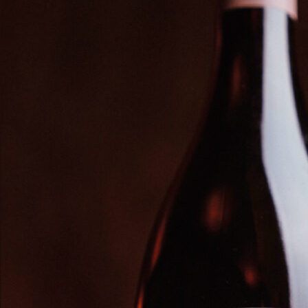
Или регистрации клиент согласился с тем, что
казино вправе отыскивать и хранить
пользовательские данные.
Достаточно просто со своего смартфона
например айфона зайти в сайт, после не система
самостоятельно предложила перейти в мобильную
версию сайта.
Ним тем как зарегистрироваться на сайте,
важнее изучить законы вашей страны и пристально
ознакомиться с правилами и условиями
предназначенных ПинАп Кз.
Пользовательский интерфейс инстинктивно
понятен и простой в использовании даже для
новичков и азартных играх.
При использовании них методов для вывод
средств, кроме услуг мобильных операторов и
кошельков платежных систем, период зачисления
средств варьируется в диапазоне 1-2 дня.
В любом любом, важно учесть, только pin-up
casino скачать предоставляет возможность иметь
профессиональную помощь а любое время суток.