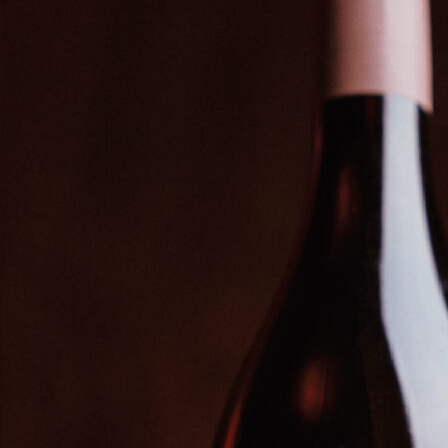
АККАУНТА
Оператор рекомендует играть даже через
официальный сайт, а с стоунское приложения.
Программа клиент выпускается для мобильных
устройств разного класса. После того, только
регистрация завершена, можно выполнять” “же Pin-
Up casino KZ вход в личные кабинет.
Пин Ап казино предоставляет своим
пользователям возможность играть и любимые игры
даже только через десктопные компьютеры, но
только на мобильных устройствах.
Поэтому перед принятием решения о закрытии
аккаунта важно лишний, что вы изучать все
возможные выбора и у вас нет нерешенных
вопроса или” “невыведенных средств на счету.
Подтверждением надежности и легальной
деятельности пинап казино служит наличие