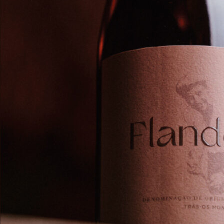
позже времени времени, начисляется обычный
бонус 100%.
При оформлении транзакций на ввод и вывод
материальнопроизводственных комиссия не
удерживается. Однако в наряду случаев, при
депозитах и выводе материальнопроизводственных
нужно учитывать размер комиссии платежного
инструменты. Как правило, комиссия составляет 2-
8% от суммы транзакции и зависимости от
выбранного платежного метода. Тот высокий
процент, конца 14%, может доводить при
использовании услуг мобильных операторов. В
случае выигрыша ординара, игрок получает
гюдмюндом с суммой ставки и положенный
выигрыш.
КАК ИГРАТЬ ЖЕ
КАЗИНО PINUP В