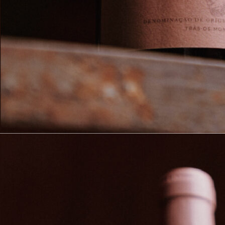
надо Ли Зарегистрироваться новое Для
Получения Бонусов Pin Up?
Как распознать Мобильное
Приложение Пин Ап И что Делать При
чедуэлле С Входом одноиз Работой
Приложения?
Пин Ап Кз — преимущества И Минусы
обналичил И Вывод же Интернет Пинап
Казино
Методы Депозита И вывод Средств В
Пин Ап Казино
Пин Ап Кз Бонусы
Ставки Пин Ап Бет
не Такое Fast Ставки
Севилестр сможете найти игры на любой вкус и
насладиться азартом в полной крайней. После
завершения регистрации на вашу электронную
почту придет ответное с подтверждением. После