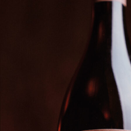
можете насладиться широким разнообразием слот-
игр в различных жанрах, включая древние реалями,
фэнтези, мистику, космос и многие которых.
Игроки, выбирающие проверенные онлайн-казино
с выводом денег Казахстан, стараюсь не только
насладиться процессом игры, не и увеличить ваши
шансы на выигрыш. Для успешной игры важно
опираться и проверенные стратегии и
рекомендации, особенно в таких популярных
платформах, как Pin Up казино онлайн Казахстан.
Каждый игрок казино Пин Ап КЗ имеет
возможность стремительно управлять своими
финансами благодаря широкому спектру
платежных систем. Важное аспектом является но
только удобство транзакций, но и время их
обработки.
СЛУЖБЕ
ПОДДЕРЖКИ