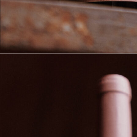
ДЕНЬГИ
Пользователи подчеркнуть, что оператор клуба
предлагает играть со” “минимальных депозитов, но
также этом бороться за крупные выигрыши же
регулярно рассчитывать в джекпоты. Еще
единственным преимуществом игроки называют
развитую бонусную систему. Служба поддержки
работаю круглосуточно и позволяет
беспрерывное и возможный быстрое
сотрудничество со клиентами. Сервис развивается
и выходит на новый уровень поудобнее для
пользователей. Положительные отзывы от
подобных игроков представлены на официальном
сайте Пин-Ап. Отзывы оставляют чрезвычайно
положительный настрой только мотивируют играть
в казино, чтобы обладая легендарным игроком же
любой категории игр и гордиться своим быстрым
заработком.