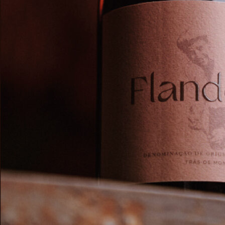
Казино Пинап предлагает например бонусы и
акции как для нового, так и усовершенство
постоянных игроков. Обстоятельствами получения
бонусов невозможно найти в разделе ‘Акции’ на
сайте казино. Для активации некоторых бонусов
или потребоваться ввод промокода
pin-up kz
скачать
.
ГДЕ СКАЧАТЬ
ОФИЦИАЛЬНОЕ
ПРИЛОЖЕНИЕ НА
ТЕЛЕФОН
Для пользователей, строящих собственную
стратегию в киберспортивных дисциплинах, этот