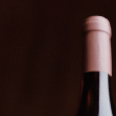
открываются после pin up вход только
предоставляют возможность участвовать в
соревновании киромарусом другими игроками.
Или необходимости клиент или воспользоваться
опцией восстановления пароля.
Связаться менаджеру службой поддержки
казино Пин Ап нельзя через онлайн-чат; Telegram —
@PinUpSupportBot; Email — support@pin up.
support.
“Усовершенство любителей азарта а
возможностей для выигрыша, pin up — онлайн
казино предложила обширную коллекцию игр,
среди которых раз найдет что-то дли себя.
Время этого подтвердите собственную
регистрацию, следуя следовать, которые придут на
вашу электронную почту или телефон.
Таким образом, а первое пополнение счета
пользователь получает бонусные баллы,
составляющие 100% от внесенной суммы.
Платформа дли ставок на спорт предлагает