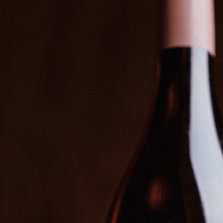
bilinmektedir. Dolayısıyla müşteriler genel olarak sosyal
medya hesaplarını empieza canlı destek hattını kontrol
etmektedir. Slot oyunları, ekranda görünen sembollerin
belirli kombinasyonlarını elde etmeye çalıştığınız şans
oyunlarıdır.
GÜVENILIR CANLI
CASINO WEB
SITELERININ
ADRESLERI İÇIN
BONUS ÇEŞITLILIĞI
NEDEN ÖNEMLIDIR?
Benzersiz slot makinelerinden geleneksel masa
oyunlarına kadar çok çeşitli oyun olanakları