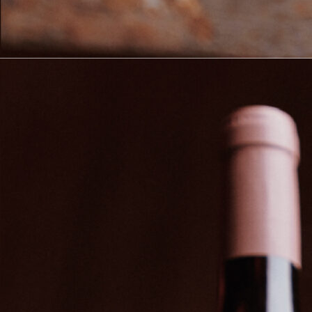
özellikle Türkçe konuşan ülkelerdeki oyuncular arasında
sıkça duyduğumuz bir isim. Sayısız platformu incelemiş
biri olarak söyleyebilirim ki, 1xBet inanılmaz geniş casino
oyunları empieza spor bahisleri seçenekleriyle öne
çıkıyor. Klasik slotlardan canlı krupiyeli oyunlara kadar
the girl şeyi sunan gerçek bir “her şey dahil” platform.
Yeni gambling establishment sitelerinin adresi,
çevrimiçi oyun dünyasına yeni katılan, modern ve
yenilikçi özellikler sunan platformlardır.
Spor bahisleri firmada yer almasa da yüzlerce
oyuncu CasinoMaxi’yi tercih etmektedir.
Bunlara hoş geldin bonusları, bedava dönüşler, para
iadesi teklifleri ve sadakat ödülleri dahil olabilir.
Daha sonra müşteriler eğer karttaki sayıların hepsini
doldurursa kazanabilir.
Köklü geçmişi ve deneyimleri sayesinde, slot
oyunlarından en yüksek kazançları elde etmek
isteyenler için vazgeçilmez bir adres haline gelmiştir.
Belatra, Gamebeat, Bulletproof, Booming Video
games, KA Gaming, Orbital Gaming, Mancala Video