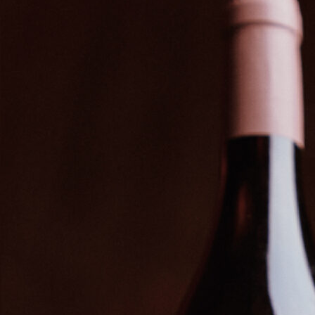
KAZANÇLI VE
GÜVENLI
OYUNLAR”
Content
Slot Oyunları Nasıl Oynanır?
Slot Oyunlarında Nasıl Kazanç Elde
Edebilirim?
Güvenilir Ödeme Yöntemleri
Popüler Jackpot Feature Slot Oyunları
Türkiye’deki Bir Çevrimiçi Slot Sitesinde
Nelere Dikkat Etmeliyim?
Slot Oyunları Sunan Bahis Siteleri
Slot Oyunları