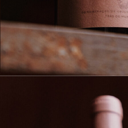
Bonuslar Listesi
Türkiye’de Kumar Trendleri 2025
En İyi Slot Oyun Sağlayıcıları
Türkiye’de Popüler Çevrimiçi Position
Oyunları
Slot Oyunlarında Nasıl Kazanabilirim?
Hangi Bonuslar Slot Machine Oyunları
Sitelerinde Sunulur?
Slot Sitelerinde Dikkat Edilmesi Gerekenler
Türkiye’nin Durante Güvenilir Slot Sitelerinin
Adresi – Kazançlı Empieza Güvenli Oyunlar
Canlı casino deneyimi, oyunculara gerçek krupiyelerle
oynama fırsatı sunarak, online kumar keyfini bir üst
seviyeye taşıyor. Bu özellik, 7Bit’i lisanslı casino
sitelerinin adresi arasında güvenli ve popüler bir tercih
haline getiriyor. Online casino dünyasında en yeni bir
durak arayanlar için Cobra Casino’yu mercek altına
aldım. Benim gibi sürekli yeni platformları keşfeden biri