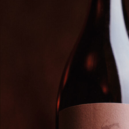
gaming gibi büyük oyun sağlayıcıları, tüm bu oyunları
Türk oyuncularına sunuyor.
Slot oyunları, şans” “faktörüne dayalı oyunlardır ve son
derece basit bir mantığa sahiptir. Sosyal ilişkilerini
geliştirmek isteyen oyuncular, sosyal slot oyunlarının
giderek daha popüler hale geldiğini görebilirler.
Oyuncuların arkadaşlarıyla işbirliği yapmasına veya
rekabet etmesine olanak tanıyan bu tür oyunlar, sosyal
deneyimi iyileştirebilir.
POPÜLER JACKPOT
FEATURE SLOT
OYUNLARI
Genel itibarıyla 888STARZ, oyuncular arasında güvenilir
bir platform olarak biliniyor. Özellikle geniş oyun