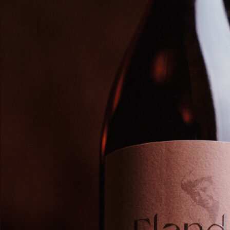
9 DE SETEMBRO, 2025
FLDR_ADM
SEM CATEGORIA
TÜRKIYE’DEK
I EN IYI SLOT
SITELERI:
GÜVENILIR
VE KAZANÇLI
OLANLAR