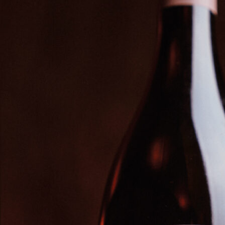
SLOT OYUNLARINDA
NASIL KAZANÇ ELDE
EDEBILIRIM?
Canlı destek hattından istediğiniz zaman sürecinde 7/24
destek talebinde bulunabilirsiniz. Kullanım kalitesini üst
noktalarda tutan canlı destek birimi kullanıcılarına her
anlamda destek sağlamaktadır. Örneğin üyelerin
popüler bahis büroları içerisinde” “seçim yapması
gerekirse iletişim alanına göz gezdirmelidir.
Discount Casino’nun Türk canlı online casino
sektörüne 2020 yılında girmesine rağmen entegrasyon
işleminin oldukça hızlı ve güvenilir olduğunu
söyleyebiliriz.
Ancak güvenli ve keyifli bir oyun deneyimi sağlamak
için saygın ve güvenilir bir slot sitesi seçmek önemlidir.