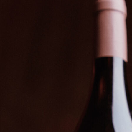
Het Spelproces:
Plinko – Speel Met Crypto En Ontvang
Added Voordelen
Kun Je Echt Geld Winnen Met Plinko?
Handige Tips Voor Het Spelen Van Plinko
(herschreven Op Een Menselijke Manier)
Elke Speler Heeft Zijn Eigen Plinko
Strategie
Welke Apparaten Zijn Geschikt Voor Het
Spelen Van Plinko?
Hoe Kan Ik Plinko Op Mijn Mobiele
Apparaat Spelen?
“plinko: Ontdek Een Populaire Spel
Throughout België
Speel Plinko Inside België – Ontdek De
Spannende Wereld Van Plinko Spellen_2
Inzetstrategieën Voor Plinko Voor Echt
Geld
Hoe Te Spelen:
Plinko Casino