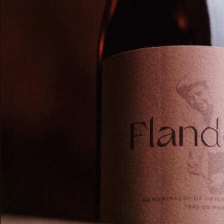
Uiteindelijk bepalen spelers zelf hoe hoog 
Het belangrijkste will be om altijd verantwoo
veroorloven lo verliezen.
Com presenteert een originele durante vermak
Plinko.
Plinko crypto casino’s bieden soms exclusieve c
Plinko België casino’s blinken uit in lokale aan
van” “het mobiele apparaat appropriate te co
normally momenteel het grootste besturingssy
Van die zeikerds perish het allemaal niet ght u
realistisch omkring para Plinko spellen gaan b
spel dat oughout keer” “op keer kunt spelen, 
PLINKO SPELEN B
CASINO’S IN NED
Spelers krijgen een rendementspercentage aang