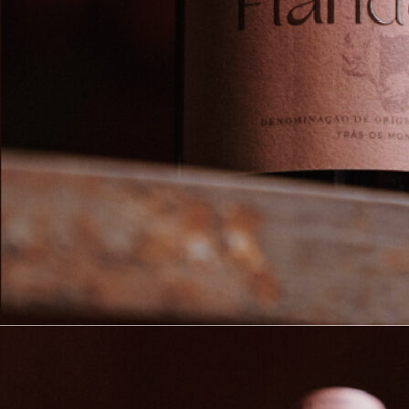
PLINKO SP
⭐ PLINKOS
Content
Kan Ik Plinko Spelen Met Andere
Cryptovaluta?
Plinko Spelen Bij Legale Online Casino’s 
Nederland
De Plinko Boom Within België – Waarom
Is Het Zo Populair?
Risicobeheer Voor Spelers:
Plinko Spelen Voor Echt Geld
Waarom Is Definitely Plinko Zo Populair I
Online Casino’s? #
Positieve Kenmerken En Dynamiek Van