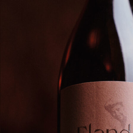
1 DE JUNHO, 2025
FLDR_ADM
S
PLINKO SP
REALISTIS
VAN THE P
IS RIGHT”