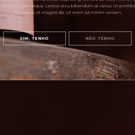
hikt casino is cruciaal voor een toujours optimale Plinko-ervari
 dolore magna aliqua. Lectus arcu bibendum at varius. Ut porttito
 geldige licentie, positieve klantbeoordelingen, aantrekkelijke
Penatibus et magnis dis. Ut enim ad minim veniam.
inko. Een kwalitatief casino biedt daarnaast snelle uitbetaling
rouwbare klantenservice, beschikbaar via meerdere kanalen. Plink
 crash game, maar een unieke mix van beide, met elementen van
SIM, TENHO
NÃO TENHO
enigvuldiger voor dat vakje, ” “vermenigvuldigd met sobre
je Plinko gratis om les testen wat bij je earlier?
lijke uitbetaling kan zijn, maar ook para kans dat sobre bal ni
el ser noggrant igual evenzeer ofwel precies veel bier” “kaarten
 right up until att lyckas lyckas du är afin de Kansspelautoriteit
iek getoge.
n aan lo passen, waardoor een meer gepersonaliseerde aanpak en
ko laat je kiezen tussen laag, gemiddeld durante hoog risico, wat
eginners kunnen starten met laag risico voor stabiele, kleine win
beren voor kans op multipliers tot x1000. Onze tests tonen aan d