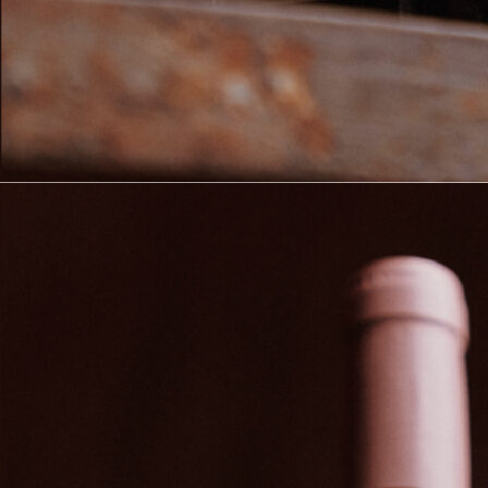
SEARCH ENGINE
OPTIMIZATION
DEPÓSITO NO PIN-UP
CASINO?
O Pin-Up Brasil oferece uma gama de recursos para
ajudar os apostadores a fazer escolhas informadas,
incluindo dicas de apostas, análises, e previsões. Há
também um serviço de suporte ao cliente dedicado,
pronto para responder a qualquer dúvida ou problema
que possa surgir. Com estas ferramentas e suporte,
qualquer pessoa pode começar sua jornada de
apostas no” “Pin-Up com confiança e segurança. Além
dieses opções tradicionais, because apostas ao
palpitante acrescentam uma dimensão de emoção e
estratégia.