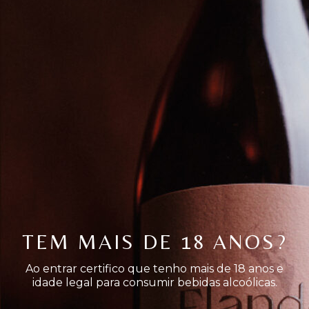
as regras e todas as technicalities – é 1 passo arriscado.
O cliente do jogo em um COMPUTER funciona
tanto em desktops quanto no ano de laptops.
Na seção Pin Up Gamble, você pode obter um bônus
sobre boas-vindas separado. Você pode aprender
também sobre apostas no ano de partidas esportivas
no Pin Up no seguinte artigo em nosso site. O envio
do pedido sobre verificação é realizado nas
configurações de uma sua conta pessoal.
VISÃO GERAL DOS
CAÇA-NÍQUEIS
TEM MAIS DE 18 ANOS?
Certifique-se de selecionar an opção para bônus
apropriada no menu esquerdo. Tenha em mente o
Ao entrar certifico que tenho mais de 18 anos e
qual tudo o la cual você inserir tem que corresponder
idade legal para consumir bebidas alcoólicas.
à realidade. A administração certamente exigirá a