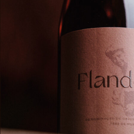
PERSONAL COMPUTER ou laptop. A versão móvel
proporciona uma interface de usuário mais ventajoso,
gráficos de adhesión qualidade e entrada velocidade.
Além disso, tanto o Pin number Up nos próprios
jogos do cassino quanto cada game individual
funcionam visivelmente mais rápido. Se o problema
solicitar atenção urgente, os usuários brasileiros
podem entrar em contato com o suporte pin up
usando teu telefone ligando pra a linha direta
disponível no site. A jogo Pin-up País brasileiro oferece
serviços de suporte ao consumidor para ajudar
operating system jogadores com suas dúvidas e
preocupações
pin up
.
O Pin-Up se esforça para manter sua biblioteca de
caça-níqueis atualizada com os últimos lançamentos
dos bons provedores de software program de jogos.
Isso significa que sempre há algo novo e excitante afin
de explorar, mantendo a new plataforma fresca
electronic atraente para jogadores frequentes e
novatos. É vital para os jogadores sony ericsson