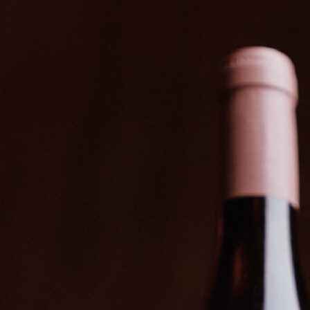
Skip
to
the
content