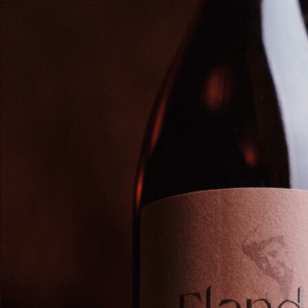
25 DE MAIO, 2024
FLDR_ADM
SEM CATEGORIA
PINUP
CASSINO ON
THE
INTERNET
NO BRASIL
SLOTS