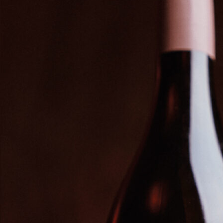
que traz maior qualidade at the emoção à tua
experiência de apostas esportivas no Pin Up.
Para sony ericsson registrar usando o endereço de
mail, você precisará determinar an opção apropriada
no formulário. Em seguida, digite seu e-mail, crie
alguma senha, verifique ze há marcas verdes indicando
que você concorda com as regras e harmonie em
“Registrate”. Uma resposta pode levar de duas the
quatro horas se você usar 1 endereço de e-mail. Se
você não encontrar uma resposta para sua pergunta,
entre em contato com o suporte.
JOGOS PARA TV
É difícil adaptar-se imediatamente electronic encontrar
as opções necessárias ao contarse no serviço para
jogos usando gadgets móveis. O down load do
cassino PinUp vale an asociación para todos que estão
cansados de apostar em 1 navegador num