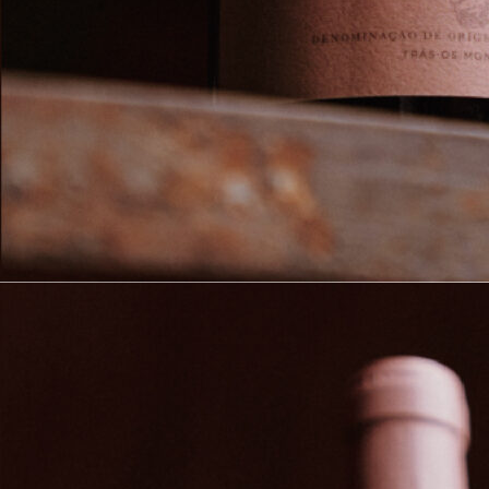
jogadores encontrar o estilo de jogo exato e os limites
sobre aposta que preferem.
O O QUAL
ESCOLHER: UMA
VERSÃO MOBILE DO
SITE OU UM
APLICATIVO?
Geralmente, este bônus inclui um percentual de
correspondência significativo em relação à o primeiro
depósito do jogador e, em muitos casos, rodadas
grátis em slots populares. Este bônus destina-se a dar
aos novatos um impulso preliminar, aumentando seu
balance e proporcionando cependant oportunidades