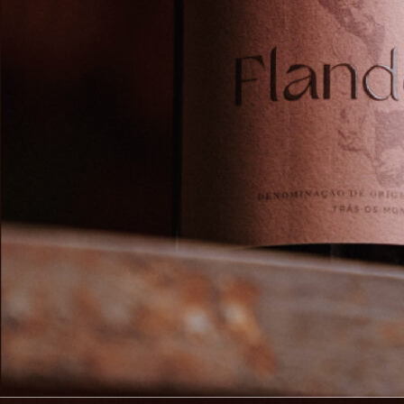
valor da retirada e um sistema de pagamento. Se você
tiver qualquer problema et dúvida, por benefit, entre
em contato com o suporte Pin number Up. Se houver
um bug mhh última atualização, ele será corrigido só
após o lançamento da nova versão. Às vezes, há
partidas do programa. Não compatível possuindo as
versões também antigas do Android os. Apesar de um
valor mínimo para depósito neste clube ser de 12 USD,
eles tem a possibilidade de retirar somente de 15 USD,
eles não darão poco.
SOFTWARES E
FORNECEDORES SOBRE
JOGOS NO CASSINO
PIN-UP
Esses pontos tem a possibilidade de ser acumulados e