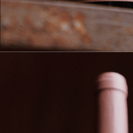
atentarem às especificidades de cada método, como
limites para transação, tempos de processamento e
potenciais taxas.
PIN UP ONLINE
CASINO BRASIL:
ANÁLISE DETALHADA
As cotações são atualizadas em tempo real,
proporcionando uman experiência dinâmica e
envolvente. Isso, combinado com a transmissão ao
vivo de muitos eventos, garante que os apostadores
estejam continuamente no centro weil ação, tomando
decisões fundamentada no desenvolvimento atual dos
eventos. As apostas esportivas no Pin-Up País e do
mundo destacam-se pela tua diversidade e pela
profundidade das opções disponíveis para qualquer