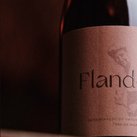
Além disso, como parte desta oferta especial, os
jogadores também recebem 250 rodadas grátis que
podem ser usadas em uma variedade para caça-
níqueis emocionantes.
Para converter o bônus em dinheiro real e retirá-lo
para sua conta, você deve apostar um valor do bônus
50 vezes dentro de 72 hrs após o crédito.
Podem ser solicitadas etapas de verificação adicionais,
tais asi como verificação por telefone ou
videochamada. É importante concluir o processo de
verificação para desfrutar plenamente das
funcionalidades weil sua conta Flag Up. Aceda à página
para criar uma nova conta de jogo, introduza o seu
número de telemóvel et e-mail. Após o registo, o
jogador é obrigado the verificar os teus dados
pessoais. Tanto as slots quanto os jogos clássicos de
apostas estão disponíveis no Pin-Up Casino Brasil.
EXISTE UM BÔNUS