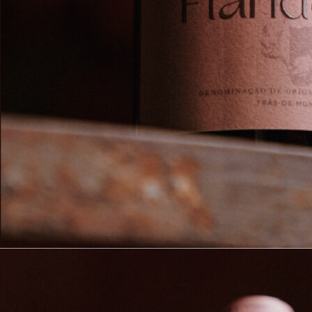
LICENCIADO
Pinup Cassino On The Internet No Brasil Slots
Licenciados
PIN UP
CASINO PAÍS
BRASILEIRO
SITE OFICIAL