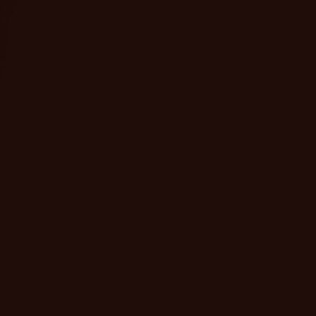
ACCOUNT
CART