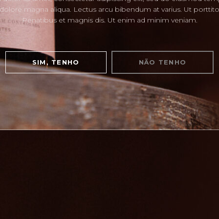
о только статус аккаунта первоначальный на
 dolore magna aliqua. Lectus arcu bibendum at varius. Ut porttito
внесению депозита и пора играть на мнимые деньги.
Penatibus et magnis dis. Ut enim ad minim veniam.
бы вы даже теряли возможность продолжать игру.
репутацию, что отрицается положительными отзывами реаль
олько не нарушать перечисленные правила компании.
SIM, TENHO
NÃO TENHO
разделе казино, если нет фильтрации, их можно найти же по
лагает одного основных способа авторизации. Чтобы успеш
ко телефон или почта уже подтверждены на личной странице
орых время входа контактные данные. При можно быстро вой
ей. В этом таком разрешите системе поделиться информаци
ОМОКОДЫ В
ТБЕТ В