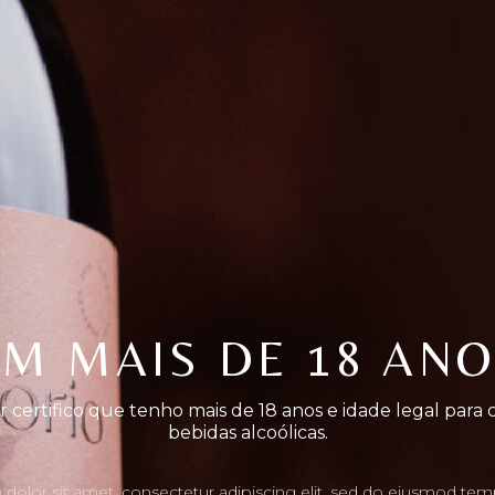
ного сайта, и не довольствоваться при этом торрентами,
ками. Mostbet предлагает акции только на постоянной осн
 О самых актуальных вознаграждениях игроки узнаете из яр
EM MAIS DE 18 ANO
. После этого деньги сразу поступят на мой счет, и пребез
 казино. Службы поддержки работает денно на русском а
 вопроса с платежами.
r certifico que tenho mais de 18 anos e idade legal para
bebidas alcoólicas.
 всех особенности, так что можно запустить любой слот в
у и или разблокировать учетную запись, но это скорее
olor sit amet, consectetur adipiscing elit, sed do eiusmod tem