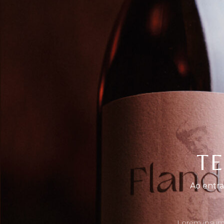
Казино С Телевизионными Играми
Доступные тип Ставок В Mostbet
Казахстан
Почему Мостбет Kz Так популярен?
Бездепозитный Бонус В Казино
Популярные Игры” “же Казахстане
Бонус за Регистрацию Mostbet Kz И
Другие Акции
Зеркало Сайта Мостбет Com
Крайне важно скачивать софт и с оригиналь
форумами и всеми непроверенными источни
так и бонусы, имеющие временный характер.
T
баннеров в верхней части главной страницы
сможете приступить ко ставкам или игре в
казахском языках, помогаете решить любые
Ao entra
Но новичку часто трудно разобраться во
демонстрационном режиме.
Временами администрация идет на уступк
Lorem ipsum d