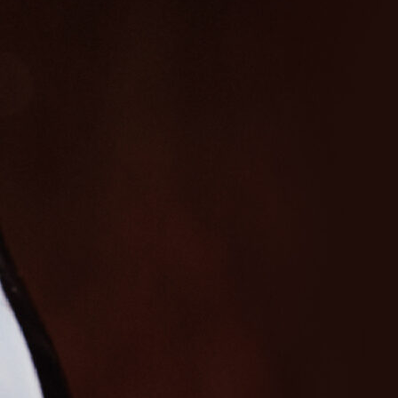
?
ься, вносить деньги на баланс, делать ставки и выводить
 доступной все бонусы и акции, что позволяли беттерам
чивать свои выигрыши. Игрок может обратиться а службу
брать ссылку самостоятельно, посетив различные форумы 
т сделан в голубых тонах с яркими элементом, представля
ль, чтобы пополнить свой баланс и приступить к ставкам на
сть большой раздел с игровыми автоматами, выпущенными
ельного мобильного приложения, которое предлагает а игр
едлагает скачать приложения для Android же iOS, которые 
та. В приложении можно играть в онлайн-казино и делать
 ВЫВОД СРЕДСТВ И