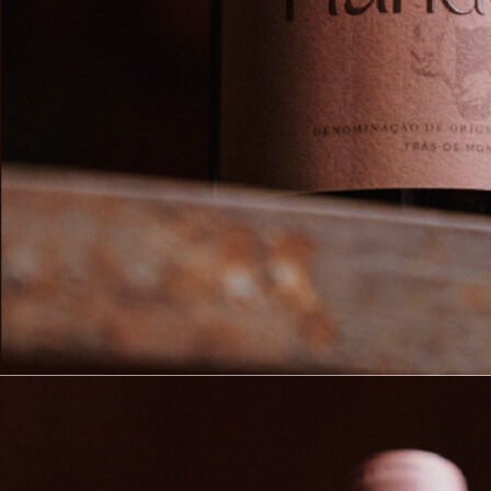
ligas populares pelo mundo como a new Uefa
Champions League, Libertadores da América,
Campeonato Brasileiro e muito mais. MostBet Brasil
oferece aos jogadores quatro maneiras diferentes de
sony ericsson registrar, uma dasjenige quais permite o
qual os jogadores abram uma conta apresentando um
clique. Todas elas são muy simples de ficarem feitas,
PERGUNTAS
FREQUENTES”
“RELACIONADA LOGIN
MOSTBET
MostBet. possuindo é licenciado no ano de Curaçao e
proporciona apostas esportivas, games de cassino
electronic transmissão ao festón para jogadores na
cerca de a hundred países diferentes. Para apoiar os
jogadores em momentos difíceis nas apostas