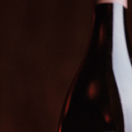
partir do conforto de tua própria casa.
É possível la cual seu celular solicite autorização
para instalar aplicativos de fontes externas, basta fazer
esta permissão e aguardar a instalação ser finalizada.
Para começar a dar e jogar operating-system jogos
de o qual gosta, basta acessar o site ou baixar o
aplicativo e criar sua conta.
Os usuários podem ter confianza de que muchas as
transações financeiras e dados pessoais estão
protegidos de forma segura, criando um ambiente”
“seguro para apostas electronic jogos.
Avalie os prós e os contras sobre cada alternativa at
the escolha a os quais melhor atende às suas
necessidades.
Fãs de tênis podem apostar nos principais torneios
ATP, WTA e ITF, como os Great Slams, Copa Davis,
Billie Blue jean King Cup electronic outros pela
MostBet. A seção MostBet Live traz excelentes
atrações em pace real, muitas delas com dealer na