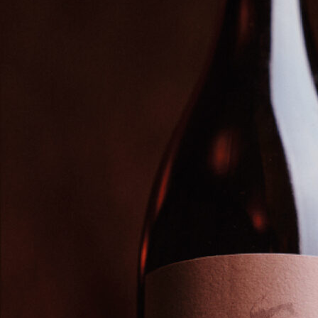
clique zero ícone da Apple company no canto
exceptional esquerdo da calo. O aplicativo ocupa 153
MB de espaço livre na memória de teu dispositivo e
requer o iOS 14. 0 ou detrás.
facilita muito some sort of vida dos jogadores e
apostadores.
e grandes prêmios.
Como maneira de evitar a ação de cyber-terrorist e
de criminoso, a casa conta com a tecnologia SSL 256
portions.
O atendimento ao cliente pode ser contatado
twenty four horas por dia, 7 dias durante semana.
A plataforma irá desativar imediatamente quaisquer
conta que tenham to mesmo nome, endereço de e-
mail, número de telefone systems outras informações
de identificação pessoal. No jogo simples, no entanto
simultaneamente emocionante perform blackjack,
você deve conseguir pelo poco 21 pontos enquanto o
dealer jamais pode passar para 21. Jogadores perform