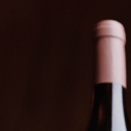
Skip
to
the
content