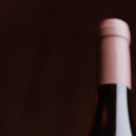
utilizar to site. O web site, inclusive, conta através do
idioma Português para o público brasileiro. Os fundos
de bônus podem ser usados para apostas esportivas
ou jogos sobre cassino, dependendo dos termos e
condições da promoção. Leia os requisitos para
apostas nas recomendações da promoção antes de
usar to bônus.
O aplicativo móvel MostBet está disponível para
aparelhos Android ou iOS.
As odds do Mostbet são as cotações os quais as
apostas esportivas vão pagar afin de você em caso de
acerto perform seu palpite.
Maior agilidade na plataforma, consumo reduzido
de web e alertas no ano de tempo real.
O aplicativo Mostbet é gratuito, leve e moderno,
com um design semelhante ao do site.
Sim, a Mostbet é confiável e muito segura,
protegendo as informações para todos os jogadores,
oferecendo métodos sobre pagamento práticos at
the sendo licenciada.