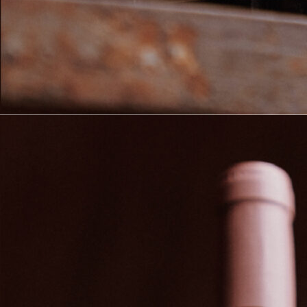
ferramentas para o game responsável, evitando que os
jogadores tenham problemas ligados ao jogo.
Apostadores na MostBet podem apostar no pré-jogo,
mas também podem apostar durante as partidas ou”
“[newline] lutas, em mercados como handicap
elizabeth outros.
MOSTBET BRASIL
REVISÃO
O Aviator é um game de colisão em que os jogadores
assistem à decolagem de um avião com chances cada
vez maiores. A tarefa do jogador é coletar operating-
system prêmios antes que o avião decole. League of
Stories, também conhecido tais como” “Rofl, é outro
game MOBA de ponta em que since equipes lutam
através do controle de um mapa num contraddittorio
estratégico.