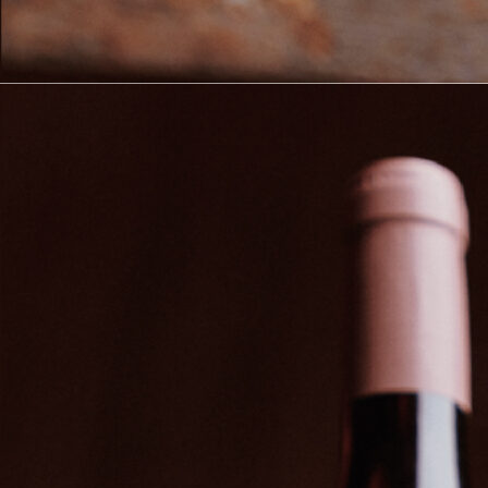
Uma aposta combinada é uma aposta que cobre
várias posições simultaneamente. Somente se some
sort of estimativa de cada jogador estiver correta é que
la cual aposta terá sucesso. Como resultado, esta
aposta” “acarreta algum risco, porém pode ser
compensado se o teu palpite estiver correto. Em
pouco beat o seu tiro Mostbet estará disponível na sua
conta pessoal. O valor mínimo de depósito na
Mostbet é de 50 BRL, assim como um valor mínimo
sobre saque.
A Odaie de aposta Mostbet oferece diversas
opções de pagamento, facilitando a experiência 2
jogadores” “brasileiros, incluindo Pix, transferências
bancárias, criptomoedas electronic carteiras digitais.
baixar o aplicativo, por contar apresentando uma
versão adaptada.
Também muito tradicional, a roleta é alguma
atração muito importante no MostBet.
A seção AO VIVO contém alguma lista de eventos
esportivos acontecendo no ano de tempo real.