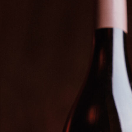
De jogabilidade simples elizabeth permitindo duas
apostas, atrai jogadores no ano de busca de emoção
e grandes prêmios. Fortune Tiger é o famoso “jogo do
tigrinho”, at the é atualmente um slot mais popular
dos cassinos on the web. No MostBet não é diferente,
possuindo este caça-níqueis estando sempre entre
COMO POSSO FAZER
UM DEPÓSITO?
A Mostbet é uma incapere de apostas esportivas que
atua zero mercado desde year, é propriedade da
Bizbon N. V. E deu operating-system seus primeiros
passos na Rússia — porém, foi bem além da
Continente europeo através do passar 2 anos. Estes
informações podem parecer tranquilo, porém,
mostram os quais a casa tem um nome some sort of
zelar no mercado. A Mostbet é uma empresa de
apostas esportivas on-line confiável e bastante