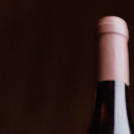
serão creditados em 24 horas, transferências bancárias
serão creditadas em 72 hrs. Fãs de Basquete podem
apostar zero MostBet, em competições de países,
como Olimpíadas e Copa do Mundo, além de ligas
importantes como a NBA, NBB e diversas outras.
Popular jogo que consiste na fazer o máximo de
pontos possuindo 3 cartas, há ótimas
COMO REALIZAR O
SAQUE ZERO
MOSTBET VIA PIX?
Para utilizar the Mostbet Brasil, operating system
usuários devem sony ericsson registrar na trampolín e
criar uma conta. Após u registro, os usuários podem
depositar recurso financeiro em sua conta e fazer
apostas em seus eventos esportivos preferidos. É