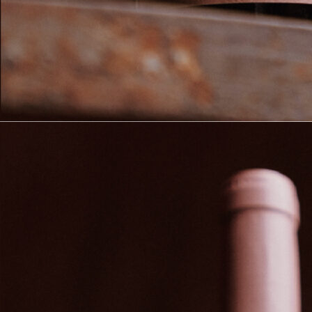
uma licença universal, o que confirma a legitimidade e
a responsabilidade weil empresa em nível global. Seu
monto depende da popularidade de uma
determinada partida e esporte. Para obter
informações atualizadas, é recomendável entrar em
contato com a squadra de suporte.
FUTEBOL
operating system mais populares ag casa. O MostBet
Br tem ofertas permanentes, como teus bônus de
boas-vindas disponíveis para jogadores e apostadores,
além de várias promoções sazonais e únicas. A
cobertura de uma Champions League electronic
Premier League feita pela Mostbet é muito completa
e te permite arriesgar nos melhores games dos
campeonatos possuindo odds fenomenais. Aqui, você
pode jogar jogos de cassino com um seller ao vivo
imitando a experiência real do cassino, somente a