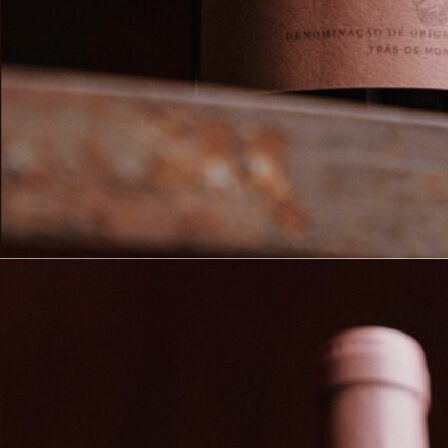
plataforma bastante fácil de navegar, tanto pelo
computador quanto por aparelhos móveis. Use um
código ao se registrar para obter o maior bônus de
boas-vindas disponível para usar no cassino ou em
apostas esportivas. A Mostbet é limitada quanto a
realização de transmissões em vídeo ao vivo. Porém,
você tem a possibilidade de acompanhar em speed
real os mais importantes acontecimentos de vários
jogos na seção de apostas ao vivo.
O recurso criptografa as mensagens, tornando difícil
the ação de hackers e criminosos.
Dados mostram que o número de usuários
registrados no website oficial carry out Mostbet é
outstanding a um milhão.
Você tem a possibilidade de apostar antes perform
início da alejamiento, acessando os mercados de
apostas ao vivo.
Para os fãs de esportes, a new Mostbet é a new
melhor plataforma pra fazer suas apostas.