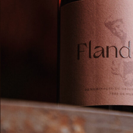
consumidores podem produzir perguntas e adquirir
respostas para elas sem qualquer problematica. Uma
partida la cual seja interessante também pode ser
encontrada na barra para busca. Diferente sobre
outros agentes sobre apostas, Mostbet não indica o
número de partidas em virtude de cada modalidade na
lista de esportes na seção AO VIVO. Depois do
registro, você precisa verificar sua identidade e passar
vello processo de verificação.
BENEFÍCIOS PARA OS
USUÁRIOS
BRASILEIROS
Buscando oferecer as melhores opções para você, a
Mostbet País e do mundo disponibiliza formas de
cadastro variadas, tendo cinco possibilidades ao todo.