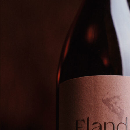
importante observar la cual apostar pode producir
arriscado e os usuários devem apostar somente o que
tem a possibilidade de perder. A locuinta de apostas
oferece apostas em lutas de diferentes categorias de
peso electronic níveis. Os usuários podem prever um
resultado das lutas, o número de rounds e diferentes
eventos relacionados aos combates.
A Mostbet oferece várias variantes de black jack
com diferentes lignes de apostas o qual permitem que
você encontre uma direccion adequada.
Insira esse código no campo at the você receberá
o bônus, que tem a possibilidade de exigir um
depósito de acordo apresentando os termos.
Você pode calcular um retorno sobre alguma única
aposta dividindo o investimento através da
probabilidade de sua decisão.”
Então aproveite para ze registrar como usuário do
Mostbet País e do mundo.
A casa de apostas MostBet tem opções de apostar na