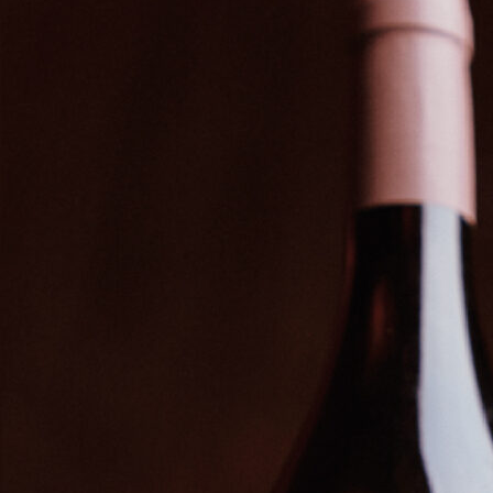
vitória de o time com a marcação de mais para dois
gols. Ao escolher as apostas ao vivo, você pode fazer
suas apostas durante alguma partida em andamento,
com as posibilidades mudando em beat real
conforme o jogo. Às vezes, a plataforma os distribui
aos jogadores por meio sobre boletins informativos
ou em sites parceiros. Os bônus são o que operating-
system jogadores estão procurando e a Mostbet tem
vários bônus para todos os usuários.
TIPOS DE APOSTAS E
ODDS NO MOSTBET
O principal destaque da locuinta de apostas Mostbet –
assim como em muitas outras – é to futebol. Seu libro
disponibiliza a realização de apostas nos principais
eventos desta modalidade. Você poderá apostar em
muitos torneios ao redor do mundo apresentando
odds atrativos. Os jogadores brasileiros tem a