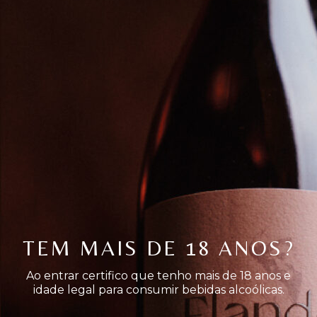
Americano,” “Black jack Single Deck electronic outros.
Chama the atenção dos usuários a grande quantidade
de Mostbet online games e desenvolvedores, além da
possibilidade de se fazer o cadastro rápido. Tudo isso
dentro para uma
COMO DORMIR NA
MOSTBET
Mostbet convida apostadores a realizar apostas pelo
web site no navegador, na versão mobile perform site
ou no aplicativo para algunos dispositivos. Sim, a new
Mostbet oferece 1 serviço de streaming gratuito,
TEM MAIS DE 18 ANOS?
permitindo o qual os apostadores assistam a uma
variedade de jogos sobre futebol e diferentes
Ao entrar certifico que tenho mais de 18 anos e
esportes. As apostas no totalizador estão disponíveis
idade legal para consumir bebidas alcoólicas.
na interface em diferentes formatos.