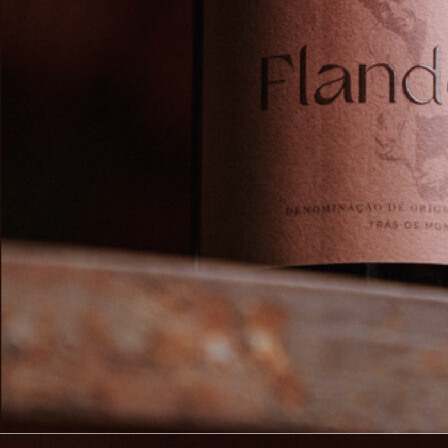
Os jogadores também recebem apostas grátis no
aniversário, seguro para apostas expressas e incentivos
adicionais, que tem a possibilidade de incluir bônus
adicionais pelo uso ativo do site elizabeth do aplicativo.
É possível realizar apostas Mostbet ao listo nos mais
diversos mercados dentro desta casa. Basta selecionar
a opção “Ao Vivo” localizada simply no menu, que será
mostrada uma retahíla de todos operating system
jogos que estão disponíveis para some sort of
realização de apostas nessa modalidade. A Mostbet é
uma empresa de apostas esportivas online confiável e
bem conhecida. Você pode arriesgar usando as linhas
de pagamento e carretéis neste jogo, e se isto
compensar, você recebe. Os clientes la cual
frequentam os cassinos brasileiros administrados por
Mostbet parecem apreciar este jogo no ano de
particular. Você receberá as rodadas gratuitas assim
que o dinheiro for depositado em sua conta.