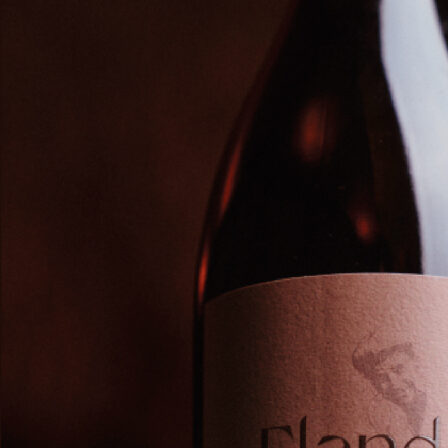
9 DE MAIO, 2025
FLDR_ADM
SEM CATEGORIA
MOSTBET: O
SITE OFICIAL
DA LÍDER NO
ANO DE
APOSTAS
ESPORTIVAS