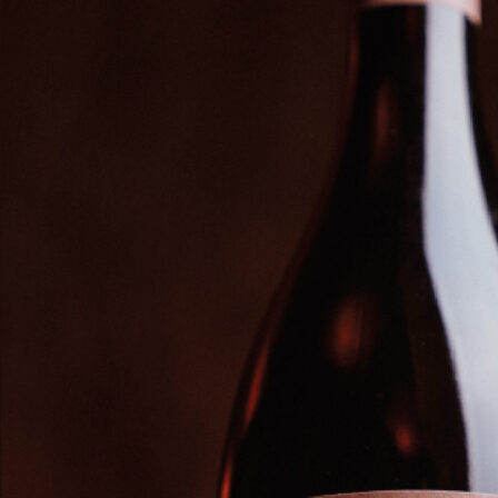
Most bet leva a segurança extremamente a sério,
apresentando as suas intrincadas medidas de
segurança. Além disso, Mostbet oficial oferecem
alguma pletora de bónus e recompensas a todos os
jogadores; quer sejam clientes existentes ou recém-
chegados. Com uma gama de promoções à sua
disposição, pode obter ainda néanmoins de cada
sessão de jogo! Os jogadores brasileiros podem fazer
apostas on the web com segurança possuindo a
plataforma para apostas. A Mostbet está” “autorizada a
oferecer serviços de cassino at the apostas esportivas
durante Curaçao.
ENTRAR NO SITE
OFICIAL
O propósito do popular game de cartas Bacará no
Brasil é criar um conjunto de cartas possuindo um
valor para nove ou o conjunto que possa ser o mais