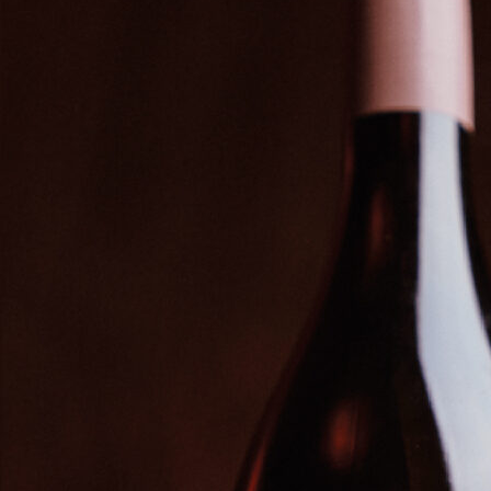
assegurar-se de que cumprem suas leis e
regulamentos locais apresentando relação às apostas
on-line.
Os games de azar destinam-se a pessoas
apresentando idade igual systems superior a 18 anos.
Incentivamos os nossos utilizadores a new jogarem de
maneira responsável e lembramos que o game deve
ser controllo como uma maneira de entretenimento,
não como uma maneira de ganhar recurso financeiro.
Se você ou alguém que conhece tem um afección
com jogos sobre azar, por benefit, procure ajuda
profissional. Gostaria de referir o grande número de
jogos zero Mostbet Casino, sobretudo o jogo Aviator.
A linha é o número entire de apostas que a Mostbet
aceitará em um suceso esportivo específico.
JOGOS EM MOSTBET
APOSTAS