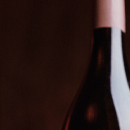
Preste atenção aos códigos promocionais atuais
que tem a possibilidade de aumentar o canon do
bônus.
Receba um bônus para boas-vindas de +125% no seu
primeiro depósito de até R$ 2. 200 em virtude de
apostas esportivas. A Mostbet cumpre rigorosamente
os requisitos internacionais” “electronic legais,
fornecendo uma plataforma segura electronic
protegida para os usuários no Brasil. As operações de
uma empresa são regulamentadas por uma licença
internacional, o o qual confirma a legitimidade como
também a responsabilidade da empresa em nível
global.
MOSTBET ITALY – A
MELHOR
PLATAFORMA DE