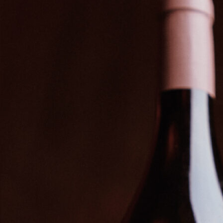
características de uma casa para apostas e de um
cassino online. O site oficial da Mostbet
BAYERISCHER RUNDFUNK atrai com tua interface
amigável, sistema de bônus flexível e uma ampla
gama de eventos para apostas esportivas.
A Mostbet País e do mundo tem seus próprios
termos e condições, e os usuários devem lê-los e
compreendê-los antes para utilizar a tablado.
Os dispositivos ag Apple permitem que os seus
usuários alterem a localização de seus aparelhos
através da seção de ajustes.
Usando a new opção multi-apostas, você também
pode envidar em uma série de eventos ao festón que
estão sendo transmitidos para la cual todos possam
vê-los em tempo real.
Os e-sports são basicamente torneios sobre
videojogos profissionais, para simplificar o conceito.
Esteja certo de os quais obterá uma experiência de
jogo justa, pois só since grandes empresas tem a