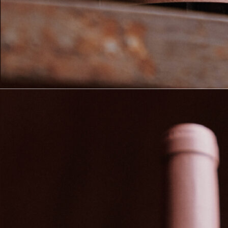
Mostbet tem uma seção com estatísticas e
infográficos.
Vários acumuladores similares num número
predefinido sobre resultados compõem uma aposta
do programa.
Para os clientes o qual procuram alternativas em
virtude de apostar em TOTO no site de apostas, a
Mostbet oferece incríveis oportunidades de apostas
nesta categoria.
Esta é a mais opção de aposta mais tradicional,
onde o jogador aposta, antes das partidas
começarem, podendo producir disponibilizado até
mesmo dias antes do evento.
Um totalizador é um programa de apostas em que os
jogadores são previsões sobre os resultados dos
eventos. O fundo para prêmio total 2 participantes da
aposta é calculado no meio de aqueles que previram
corretamente os beneficios. Isso permite o qual você
ganhe alguma quantia significativa para dinheiro com