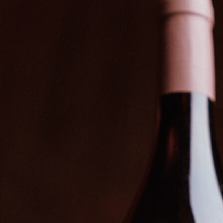
Os usuários podem apostar em uma variedade de
mercados, incluindo resultados de partidas, totais de
jogos, número de sets at the pontuações individuais
de jogadores, como número de erros systems falhas
duplas.
Gostaria de citar o grande número de jogos not any
Mostbet Casino, especialmente o jogo Aviator.
Para sacar apresentando sucesso os fundos do
bônus, você deverá apostar five vezes o preço da
bonificação durante o período sobre 30 dias por
apostas combinadas.
Portanto, os jogadores Brasileiros devem possuir
muito cuidado ao fazerem apostas neste tipo de site e
devem liquidar as leis at the regulamentos para sony
ericsson manterem seguros.
Para entender mais em relação à cada um deles e
como eles poderiam ajudá-lo a new otimizar seus
lucro potenciais, leia as descrições de cada um deles
que são fornecidas abaixo. Os e-sports são