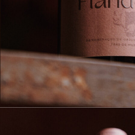
БОНУС
ВПЛОТЬ 35
000
ДОСТУП
НЕМУ
ВАШЕЙ