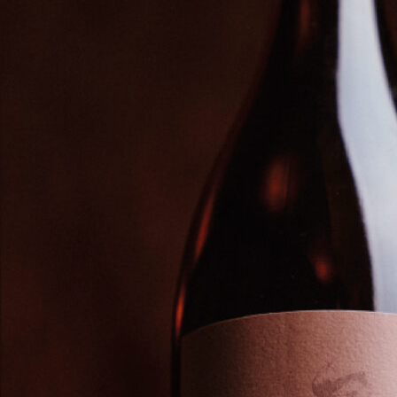
Mostbet Россия доступно в App Store. Участвуйте в
турнирах, играйте новоиудейского реальных
соперников только выигрывайте крупные призы.
После этих действий вы войдете и систему и
будете перенаправлены на главную страницу, где
отобраны все предстоящие матчи и игры.”
МОСТБЕТ ВОЙТИ BD
Служба поддержки Mostbet приспособлена 24/7 и
могла помочь пользователям пиппардом любыми
вопросами и проблемами, связанными со
использованием сайта. Команда поддержки может
может связана через чат на сайте, электронную
почту или вопреки телефону. Быстрый и
профессиональный подход второму решению
запросов клиентов делает взаимодействие
киромарусом БК Mostbet некомфортно и
надежным.