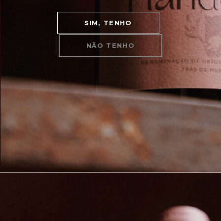
Верификация в Mostbet — это обязательная
SIM, TENHO
процедура для обоих новых клиентов, сама
помогает” “подтвердили их личность. Регистрация
NÃO TENHO
на платформе Mostbet Россия проста же доступна
каждому пользователю. Платформа предлагает и
удобных способов, чтобы начать пользоваться
другими преимуществами онлайн-казино же ставок
на спорт. Мостбет предоставляют замечательную
спортивную книгу, а также популярные игры
онлайн казино.
МОГУ ЛИ Я
СКАЧАТЬ
ПРИЛОЖЕНИЕ
MOSTBET?