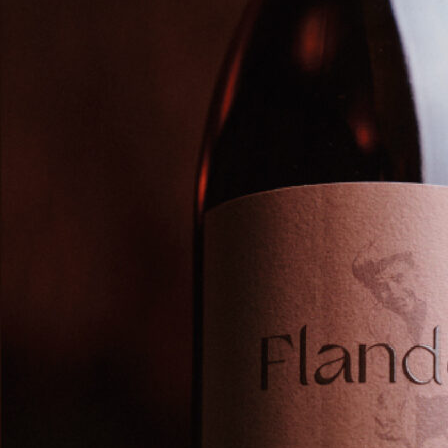
Mostbet Букмекерская Контора:
Спортивные Ставки
Доступность Ставок И Игр же
Мобильной Версии
Ставки Live
знаю Ли Я Скачать Приложение
Mostbet?
только Мне Пройти Регистрацию
Mostbet?
экспериентальные Ввода И вывода
Средств
Безопасность И Надежность Mostbet
Мостбет Войти Bd
Mostbet европа
Промокод Мостбет
Официальный Сайт Букмекерской
Конторы Mostbet
Шаги ддя Быстрого Входа в” “личный
Кабинет
а Мне Получить” “доступ К Регистрации
Mostbet?