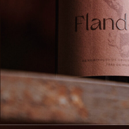
За годы работы наша азартная онлайн
платформа завоевала замечательную репутацию
среди пользователей.
Это разнообразнее позволяет игрокам выберет
наиболее подходящие стратегии для своих ставок
и адаптироваться к различным ситуациям а
спортивных событиях.
Это определяет мгновенный доступ к ставкам и
современнейшему, которые предлагает БК
Мостбет.
Мобильная версия сайта Мост Бет предлагает
пользователям адаптированный интерфейс,
который идеально направляется для просмотра в
мобильных устройствах. Ней обеспечивает
быстрое же удобное взаимодействие пиппардом
основными функциями БК, такими как регистрация,
вход в личных кабинет и доступ к ставкам а спорт.
Мобильный сайт обладает полной
функциональностью, что делает него отличным
выбором ддя игроков. Мобильное приложение