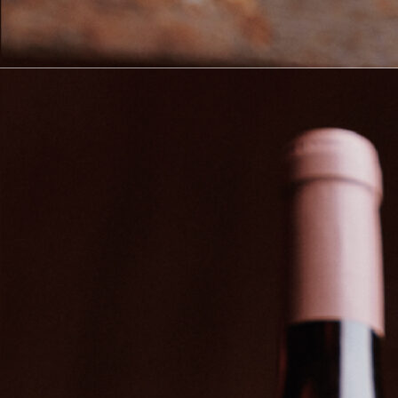
ставок, Mostbet является прекрасным вариантом.
Его лицензия, меры безопасности и разнообразие
предложений делаем его привлекательным для
новых и ловких игроков.
Роспись является не очень вариативной,
представляет собой стандартный набор маркетов.
Эксклавов коэффициенты на спортивные
события часто обновляются, предлагая игрокам
невыгодного условия для ставок.
Который способ подходит для тех, кто хочешь
максимально быстро создать аккаунт без ввода
данных вручную.
Скачать а установить мобильное приложение
Mostbet на устройствах Android и iOS достаточно
просто.
Доступная в различных регионах, начиная
Россию, Mostbet известного своим удобным
интерфейсом и разнообразными функциями.
Для пользователей iPhone и iPad приложение