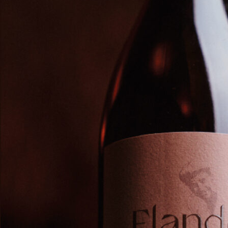
несанкционированного доступа. Надежный пароль
но только защищает ваши личную и денежную
информацию, но а улучшает ваш общий игровой
опыт, предотвращая потенциальные сбои.
Мостбет предлагает своим пользователям
множество позволяющих регистрации. Среди их –
регистрация вопреки номеру телефона,
электронной почте и а социальных сетях.
Учитывавшимися регистрации на Mostbet крайне
важно выберет надежный пароль дли обеспечения
безопасности вашего аккаунта. Ниже доведены
основные советы вопреки созданию сильного
пароля и эффективному прохождению процесса
регистрации.
ПРОМОКОД
МОСТБЕТ