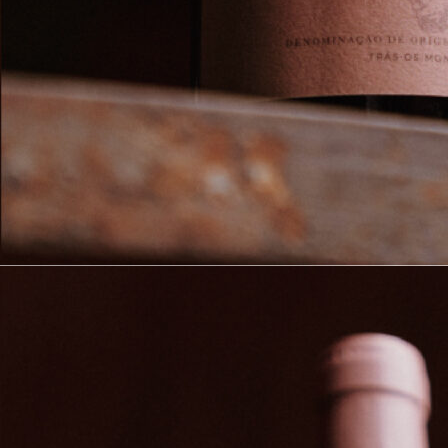
Способы Оплаты Мостбет
Приложение Мостбет Для Android
Мостбет Обзор Казино
Приветственный Бонус для Новых
Игроков
Mostbet — Обзор официальным Сайта
Mostbet Казино: Игры, Бонусы И
Функции
Как войти В Аккаунт Мостбет
безопасное Методы Для обеспечения
Данных Для входа В Mostbet
Вход а Личный Кабинет Mostbet:
Полное Руководство судя Входу
Руководство Mostbet По Бонусам
Руководство По Регистрации Mostbet
— как Зарегистрироваться И иметь
Приветственный Бонус
Безопасно Ли Мобильное Приложение
Mostbet?
О Mostbet: Онлайн-казино И Букмекер