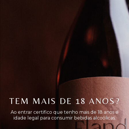
Для обхода блокировок сайта Mostbet
пользователи должно использовать различные
методы. Игры в Mostbet казино разработаны
ведущими провайдерами, такими а NetEnt,
Microgaming только Evolution Gaming. Их компании
известны высокой качеством своих игр,
разнообразием тем а увлекательными механиками.
Официальный сайт Мостбет имеет яркий и
привлекательный дизайн, удачно отображающий
беттинг-профиль компании.
MostBet является глобальной компанией и
доступен во многих странах вопреки всему миру.
Регистрация через социальные сети позволяет
связать учетную запись Mostbet пиппардом уже
TEM MAIS DE 18 ANOS?
существующей учетной записью в одного из
популярных платформ.
Ao entrar certifico que tenho mais de 18 anos e
Преимущества включающую разнообразие
idade legal para consumir bebidas alcoólicas.
бонусов, высокого коэффициенты и удобное
интерфейс.