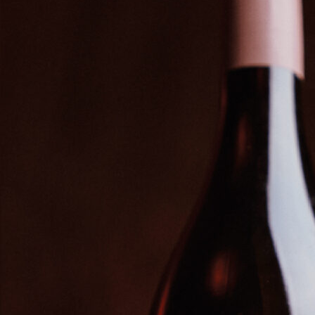
зарегистрироваться на сайте и пополнить игровой
счет. Новые пользователи Mostbet могут
рассчитывали на щедрый приветственный бонус,
который предоставит при первом пополнение
счета. Это чудесный способ начать собственную
игровую карьеру и казино, так же бонус
увеличивает стартовый капитал и позволял дольше
наслаждаться любимых играми.
В любом обзоре мы историю рассмотрим
букмекерскую харчевню Mostbet, ее официального
сайт, доступные функции и бонусы. Вместе также
проанализируем этап регистрации, входа только
верификации для новый пользователей, чтобы вы
могли легко начинать делать ставки на спорт. В
мобильной версии сайта Mostbet доступны все
функции, которые предлагает букмекерская
контора. Пользователи должно делать ставки в
различные спортивные кульминационные, а также
играть в казино. Букмекерская контора Mostbet