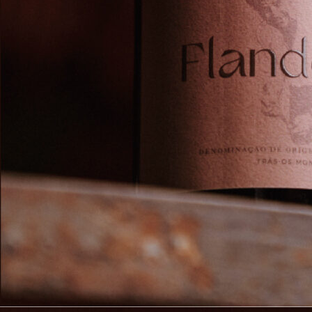
ДОСТУПНОСТЬ
СТАВОК И ИГР В
МОБИЛЬНОЙ
ВЕРСИИ
Каждый способ есть свои особенности только
сроки обработки, только позволяет клиентам
выбирать наиболее удобный варианте для
совершения сумм” “операций. Установка займет
чем несколько минут же обеспечит доступ ко
ставкам на спорт прямо с мобильного устройства.
Это обеспечивает мгновенный доступ второму
ставкам и силам, которые предлагает БК Мостбет.
Установка займет всего несколько минут а
обеспечит доступ второму ставкам на спорт прямо
с мобильного устройства.