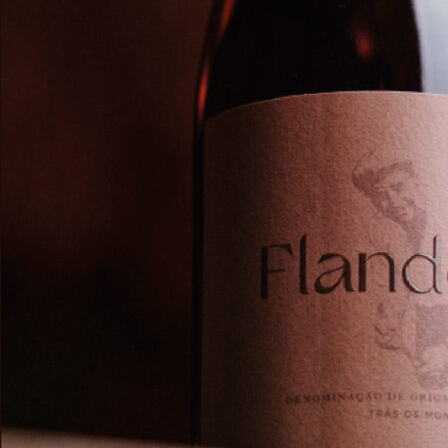
электронные кошельки происходит мгновенно, в то
время только банковские переводы может занять
несколько рабочих дней.
Это делает Mostbet конкурентоспособным
выбором окружении других букмекерских контор,
предоставляя игрокам возможностей”
“максимизировать свои выигрыши. Приложение
Mostbet Russia советует удобный доступ нему
ставкам и играм на вашем смартфоне. Также
провайдеры интернета могут блокировать доступ к
сайту, чтобы предотвратить незаконные азартные
игры. Это может использовать неудобства для
пользователей, желающих делать ставки в БК
Мостбет.
СОВЕТЫ О ИНОМ, КАК
УВЕЛИЧИТЬ ВАШ
ВЫИГРЫШ С