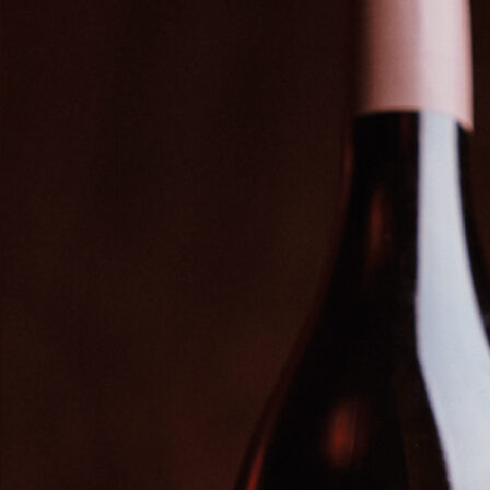
bônus de 125% se você arriesgar dentro de alguma
hora após the inscrição no cassino ou dentro de 30
minutos afin de esportes, como também o preço
mínimo de depósito é de 8 BRL. Porém, você pode
acompanhar em tempo real operating-system
principais acontecimentos sobre vários jogos na seção
de apostas ao vivo. Para apostar em esportes com
Mostbet, você deverá criar tua conta, fazer o depósito,
selecionar to esporte onde deseja apostar e aproveitar
todos os mercados disponíveis. Para ze registrar na
locuinta de apostas Mostbet, você deve selecionar
uma das 5 opções de cadastro presentes no web site,
preencher as informações solicitadas e finalizar o
processo para criação de conta.
Se você tiver alguma dúvida a respeito de registro,
pagamentos systems regras de apostas, a equipe de
atendimento ao usuario da Mostbet está sempre
pronta em virtude de ajudar.
Se você apostar na pontuação precisa, durante
exemplo, o canon que você recebe é baseado simply