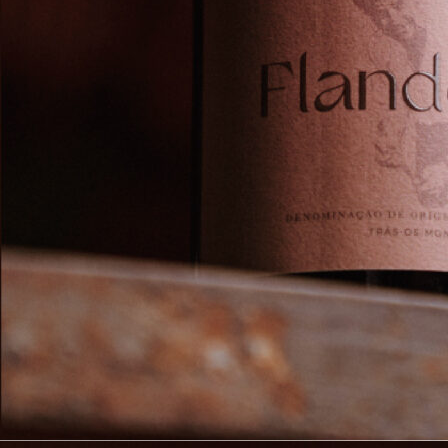
APOSTAS EM
ESPORTS
Para aqueles que estão no Brasil, os detalhes de
contato da Mostbet estão incluídos na tabela abaixo. O
finalidad do popular game de cartas Bacará no Brasil é
produzir um conjunto sobre cartas com o valor de
nove ou um total que seja u mais próximo possível de
nove. A escolha particular” “de apostas do web-site de
apostas é muito apreciada e conhecida entre
operating-system jogadores brasileiros. Se você
adivinhar com exatidão os resultados de pelo minimo
9 dos 15 eventos, você ganhará uma recompensa.
Usando a opção multi-apostas, você também pode
apostar em uma série de eventos ao vivo que estão
sendo transmitidos para que los dos possam vê-los
em tempo real. Os usuários do País brasileiro podem
fazer apostas com a Mostbet em uma ampla escolha