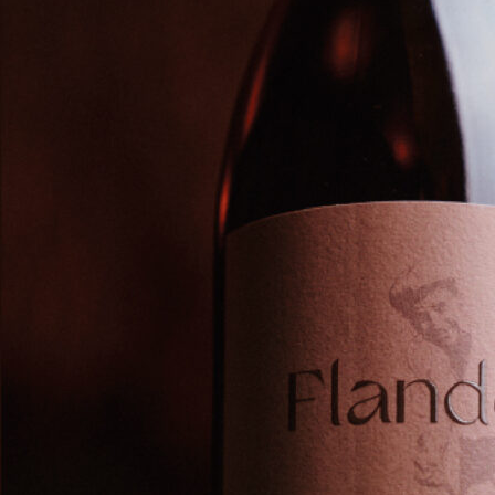
O Mostbet Paga Aos Jogadores
Portugueses?
Usabilidade Da Plataforma
Licença Oficial
As Melhores Apostas Online”
Variedade De Eventos De Apostas
Métodos De Pagamento Da Mostbet No
Brasil
Os Jogos De Cassino Mais Populares No
Seu Telefone
Bônus Para Novatos At The Jogadores
Regulares
Aposta Combinada
Bônus De Boas-vindas Afin De E-sports E
Cassinos
Registre-se Na Mostbet Agora Mesmo E
Comece A Jogar Jogos De Cassino
Mostbet Česko
Mostbet England – A Mais Interessante
Plataforma De Apostas E Casino On-line Para