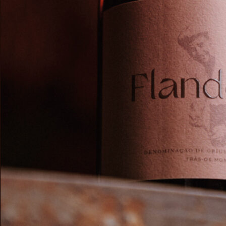
PORTUGUESES?
Novatos podem obter até 100% sobre seu primeiro
aporte, conferindo um impulso inicial inalterable para
explorar um portal e arriscar com maior segurança. A
Mostbet proíbe a abertura sobre uma segunda conta
— o la cual significa que se você tem hoje em dia uma
conta Mostbet, você não tem permissão para criar
outra conta. Isso é feito para evitar grandes abusos do
sistema elizabeth violações dos Termos e Condições
da Mostbet. A tablado irá desativar imediatamente
quaisquer contas la cual tenham o mesmo nome,
endereço para e-mail, número para telefone ou
diferentes informações de identificação pessoal. Você
pode simultaneamente criar duas equipes usando a
new ferramenta Construtor sobre Apostas da Mostbet.
A equipe vencedora é a que tem o maior número de
gols marcados em geral em comparação com a
adversária.
A verificação de identidade, como mencionado