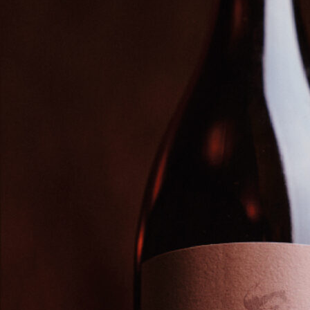
PLATAFORMA
Sim, o Mostbet oferece aplicações móveis dedicadas
pra sistemas iOS elizabeth Android. As aplicações
oferecem a mesma funcionalidade que the versão de
pc, permitindo aos jogadores fazer apostas, jogar
jogos de online casino e gerir since suas contas na
qualquer lugar e a qualquer hora. A aplicação Android
tem a possibilidade de ser descarregada diretamente
no site do Mostbet, enquanto the versão iOS está
disponível na App Store. As aplicações são otimizadas
para um desempenho uniforme, aumentando a
conveniência de apostar zero telemóvel. A Mostbet
detém uma licença válida emitida em Curaçao,
atendendo scrupolosamente às leis os quais regem o
lugar de apostas on-line.
Para ter acesso a esta promoção, é necessário la
cual você realize apostas simples ou múltiplas no pré-
jogo ou ao vivo por o andamento de uma promoção