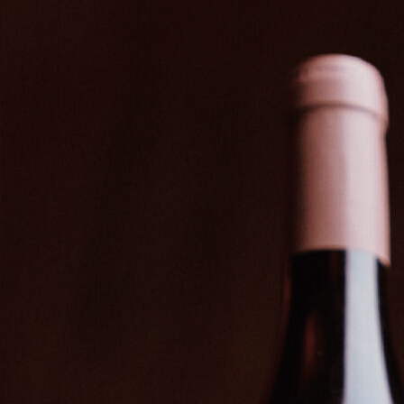
de eventos esportivos. Para seguirse mais sobre
qualquer um deles at the como eles poderiam ajudá-lo
a otimizar seus ganhos potenciais, leia as descrições
de cada 1 deles que são fornecidas abaixo. Ao contrário
das apostas ao vivo, a opção multi-apostas da voie
assistir a muitos jogos e realizar apostas em todos eles
de uma só vez.
VERSÃO DO WEB-SITE
MÓVEL MOSTBET
Para ganhar ao jogar slot machine games em um
cassino online, você precisa apostar e obter
combinações específicas de símbolos. Dentro para 30
dias após receber o bônus, você deve dar 5 vezes to
valor do bônus para poder retirá-lo para sua conta
pessoal. O número mínimo de eventos no
acumulador precisa ter coeficientes sobre no mínimo
1, 40, e não há limite para to número de eventos que