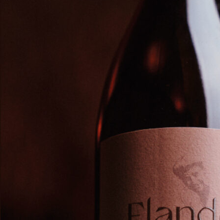
A Mostbet oferece muitas opções de jogos para
cassino, incluindo jackpot feature, pôquer, baccarat,
games de mesa electronic caça-níqueis.
Basta clicar no ícone de download para Google
android presente no web-site da Mostbet elizabeth
prosseguir com a instalação.
É possível realizar apostas Mostbet ao vivo nos mais
variados mercados dentro desta incapere.
O depósito mínimo começa em 10 EUR, tornando
a plataforma acessível para jogadores para todos os
orçamentos.
Contudo, em algumas situações, principalmente
para depósitos maiores, pode miner uma pequena
calma até que operating-system valores sejam
creditados em sua conta na casa para apostas.
Se você ou alguém la cual conhece tem um problema
com jogos de azar, por favor, procure ajuda
profissional. A versão para celular é uma” “óptima
escolha para os que têm pouca capacidade disponível