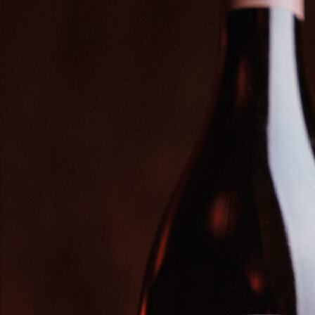
canon que pretende estafar e siga since instruções
fornecidas.
A confirmação de uma inscrição é enviada via e-mail
ou SMS, permitindo os quais o usuário comece a jogar
imediatamente.
Torcedores podem arriscar seus palpites em
disputas tais como Wimbledon, Roland Garros e US
Available, competições estas que compõem o
calendário maior do tênis.
Algumas pessoas apreciam tua praticidade
enquanto diferentes valorizam poder acessar suas
contas no ano de qualquer lugar.
Em resumo, a Mostbet é uma opção confiável e
segura pra cassinos e apostas esportivas, certificando-a
tais como uma ótima casa para apostas esportivas. O
aplicativo Mostbet afin de smartphone está disponível
tanto para dispositivos Android quanto pra dispositivos
iOS. O aplicativo tem get gratuito, e em virtude de isso
basta acessar o site oficial usando o nosso link. Além