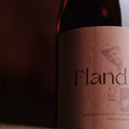
no quão bem você previu o trabajo.
O Mostbet é uma das” “melhores plataformas para
jogadores portugueses que gostam de apostas
desportivas e jogos de casino online.
As loterias são fáceis de apostar e fornecem uma
forma descontraída para aqueles la cual desejam
colocar seu destino à prova.
Para adquirir o software program da Mostbet no
sistema Android, você deve visitar o portal oficial at the
procurar pela alternativa de aquisição carry out arquivo
APK. Antes de implementar, é essencial permitir the
instalação de programas provenientes de amalgames
não certificadas no seu dispositivo. O procedimento
de instalação é veloz at the logo você terá acesso à
organizacion diretamente do teu celular. No game
simples, mas ao mesmo tempo emocionante do
black jack, você deve obter pelo menos 21 pontos
enquanto o dealer nunca pode passar de twenty one.
Jogadores do País brasileiro normalmente optam total
pelos jogos normais de blackjack quanto” “pelos jogos