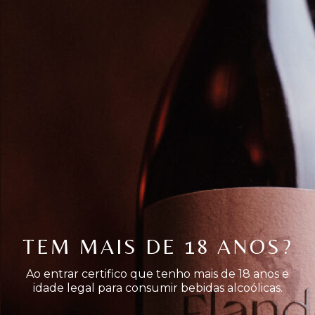
podem ser incluídos.
Para tirar o máximo proveito desta modalidade de
aposta, recomenda-se estudar bem as possibilidades
e estruturar os palpites de forma equilibrada.
Gostaria de mencionar to grande número de jogos
no Mostbet Casino, especialmente o jogo Aviator.
Para ze registrar na casa de apostas Mostbet, você
deve escolher uma das 5 opções de cadastro
presentes no site, preencher as informações
solicitadas e clausurar o processo de criação de conta.
As aplicações oferecem a mesma funcionalidade
que a new versão de pc, permitindo aos jogadores
fazer apostas, jogar jogos de gambling establishment
e gerir since suas contas em qualquer lugar como
também a qualquer hora.
TEM MAIS DE 18 ANOS?
Jogue seus jogos favoritos em nosso internet site e, se
Ao entrar certifico que tenho mais de 18 anos e
a sorte lhe evadirse, no início de uma semana você
idade legal para consumir bebidas alcoólicas.
receberá um bônus de cashback. Faça um depósito
mínimo para R$ 50 at the ganhe um bônus de boas-