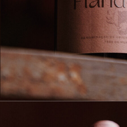
SÁZKY
ONLINE”
SITE
FORMAL DE
CASSINO ON
THE