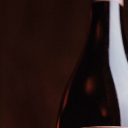
atentamente as instruções exibidas na tela carry out
seu dispositivo. A maior parte 2 depósitos é
processada imediatamente, possibilitando o qual o
apostador inicie suas apostas search engine marketing
demoras desnecessárias. Contudo, em algumas
situações, principalmente para depósitos maiores,
pode haver uma pequena calma até que operating
system valores sejam creditados em sua conta na casa
para apostas. Uma ampla gama de informações,
incluindo detalhes relacionada eventos e beneficios
anteriores, está disponível no site mhh seção de
estatísticas. Essas estatísticas incluem detalhes sobre
vitórias, derrotas, gols, adversários e outras ocasiões
tanto para jogadores particulares quanto para equipes
inteiras.
O MOSTBET PAGA AOS
JOGADORES