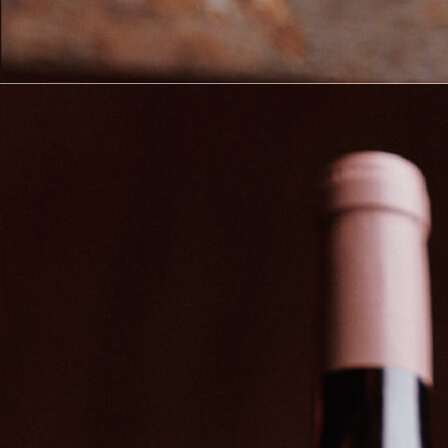
efectivo de forma impecável. Sua excelente
usabilidade garante que os jogadores não terão
nenhuma dificuldade afin de utilizar o web-site. Além
disso, vale ressaltar que a new Mostbet não possui um
programa específico para PC, nestes casos o único
método para acessar a plataforma de apostas é ir ao
site usando 1 navegador de sua preferência.
A Mostbet também oferece alguma seção de
cassino ao vivo, onde os apostadores tem a
possibilidade de interagir com crupiês reais e
diferentes jogadores em beat real.
Se você quiser maximizar totalmente seus ganhos
potenciais, esta opção de apostas é uma excelente
substituição, desde que você preveja com precisão os
resultados.
Aqui, você pode jogar games de cassino possuindo
um dealer ao vivo imitando the experiência real
perform cassino, apenas the partir do conforto de sua
própria casa.
Este application permite acesso rápido e direto à