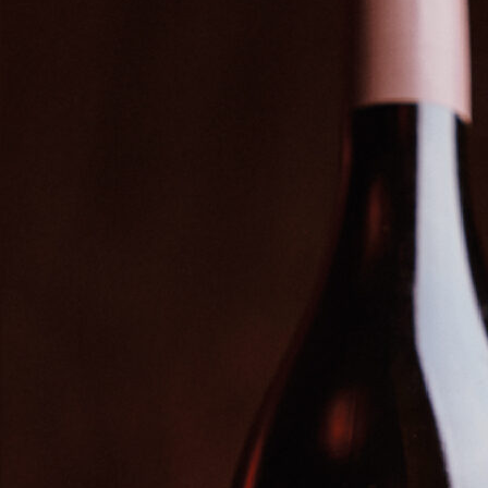
É possível que seu celular solicite autorização pra
instalar aplicativos de fontes externas, é só realizar esta
permissão e aguardar some sort of instalação ser
finalizada.
Você pode trazer 1 número ilimitado sobre pessoas
para enel do Mostbet electronic, para cada cadastro
realizado através carry out seu link, você ganha
benefícios enel do sistema.
O libro de afiliados proporciona remunerações
atraentes e suporte contínuo almejando ajudar os
parceiros a maximizarem seus lucros. Os afiliados
recebem ferramentas de marketing e relatórios
detalhados para monitorarem seu desempenho
elizabeth otimizarem suas estratégias de divulgação.
Além disso, a trampolín fornece cursos electronic
webinars periódicos sobre as melhores práticas de
geração de leads e conversão de visitantes no ano de
clientes. Dessa forma, os afiliados conseguem
aprimorar continuamente suas técnicas de promoção
do site ag Mostbet, ampliando a new cada mês o