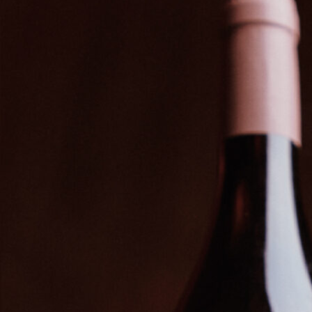
IOS
Content
Usabilidade Da Plataforma
Construtor De Apostas
Ios
Como Apostar Em Esportes Com
Mostbet?
Aplikace Mostbet
Limity A Časy Výběrů Mostbet Pro České
Hráče
Prós E Contras Do Agente Sobre Apostas
Do Mostbet
Mostbet Bonusy I Actually Kody
Promocyjne
Registro Sobre Conta Mostbet No Brasil
Mostbet – Site Oficial De Cassino Online
Elizabeth Apostas Esportivas