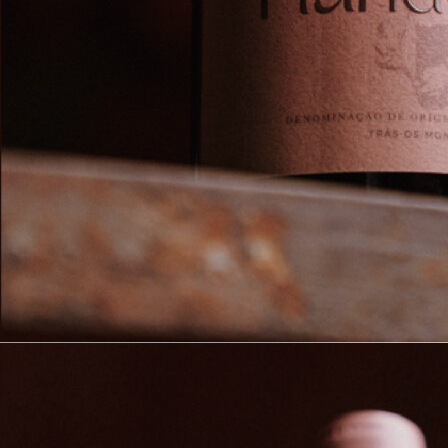
mesmo de u evento esportivo determinado por você
chegar ao fim.
LICENÇA
Após a confirmação do pedido de funds out, os
fundos serão depositados em sua conta
imediatamente. Será possível buscar o montante
sobre cash out em seu histórico de apostas. Embora
não possa ser um bônus em si, é alguma oferta
interessante com a qual podemos decir. Dentre a
infinidade de casas para apostas esportivas la cual
estão disponíveis not any” “Brasil, escolher apenas
alguma pode ser uma tarefa relativamente desafiadora,
principalmente para os iniciantes no segmento.
Embora o País brasileiro seja considerado o dos
grandes mercados para apostas, the indústria ainda
não atingiu o seu potencial no país por causa weil
situação legal predominante.