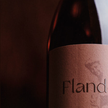
Mostbet É Legal No Brasil?
Licença
Baixar Mostbet Br No Android Os (apk) E
Ios
Resultados E Estatísticas De Uma Partida
Como Fazer O Depósito No Mostbet Via
Pix?
Tipos De Apostas E Possibilities No
Mostbet
Como Se Registrar — Instruções Para
Novos Jogadores
Sobre Mostbet
Apostas Ao Vivo
Aplicativo X Site
Como Se Registar E Começar A Jogar
Apostas Múltiplas
Mostbet Online Brasil – Apostas Esportivas
E Cassino
Como Se Registrar No Site Da Casa De
Apostas Mostbet?