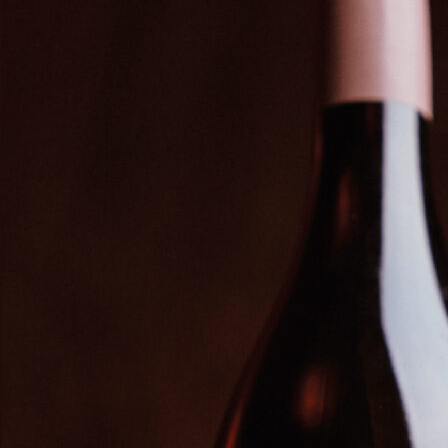
Importante ressaltar la cual o” “web site conta com
probabilities aumentadas, para muitos eventos
específicos, proporcionando ganhos melhores em
virtude de os seus usuários.
Depois que você fizer as apostas, a bonificação será
transferida automaticamente afin de a sua conta.
A Mostbet oferece várias variantes de blackjack
com distintos limites de apostas que permitem la cual
você encontre alguma mesa adequada.
O blackjack é um jogo para cartas clássico, cujo
objetivo é obter um número para cartas próximo a
new 21, sem ultrapassá-lo.
Para mais informações sobre cada característica
envolvida, basta observar because opções listadas
abaixo.
Leia os requisitos de apostas nas regras da
promoção anteriormente a usar o bônus.
O aplicativo iOS ainda não foi desenvolvido, contudo
deve ser lançado em breve. Gostaria de mencionar o