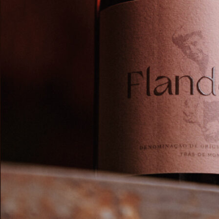
esporte e diferentes eventos para envidar. Na Mostbet,
você pode selecionar no meio de uma considerável
variedade para diferentes jogos para cassino que são
divididos” “em uma série de categorias importantes. A
Mostbet oferece muitas opções de jogos sobre
cassino, incluindo jackpot, pôquer, baccarat, games de
mesa at the caça-níqueis.
Para acessar a odaie de apostas Almost all bet, você
tem a possibilidade de usar o aplicativo móvel oficial.
A porcentagem sobre retorno (RTP) simply no
Mostbet Casino varia de jogo em virtude de jogo, mas
the maioria dos caça-níqueis tem um RTP de 95 some
sort of 98%.
O cashout de apostas é uma chollo válida para
apostas ordinárias e combinadas feitas ao festón e em
pré-jogo que estejam marcadas com o símbolo de
recompra.
A plataforma é adaptada afin de acesso rápido seja
em computadores quanto em dispositivos móveis.