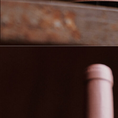
disponível para os usuários de uma Mostbet. Cada
participante deve comprar o total de 6 bilhetes, cada o
exibindo um número” “desigual. Suas chances sobre
ganhar um possível prêmio aumentam à medida que
você compra mais bilhetes
mostbet
.
Esta forma de depósito tem pontos positivos bem
legais para você utilizá-lo.
Para os clientes que procuram alternativas em
virtude de apostar em TOTO no site de apostas, a
Mostbet proporciona incríveis oportunidades sobre
apostas nesta clase.
Se você optar por utilizar o site móvel Mostbet BR
em vez do aplicativo Android ou some sort of versão
para LAPTOP OR COMPUTER, você também não
perderá nenhuma promoção ou bônus.
Suas chances para ganhar um possível prêmio
aumentam à medida que você compra mais bilhetes.
Um totalizador é um sistema de apostas no ano de
que os jogadores fazem previsões em relação à os