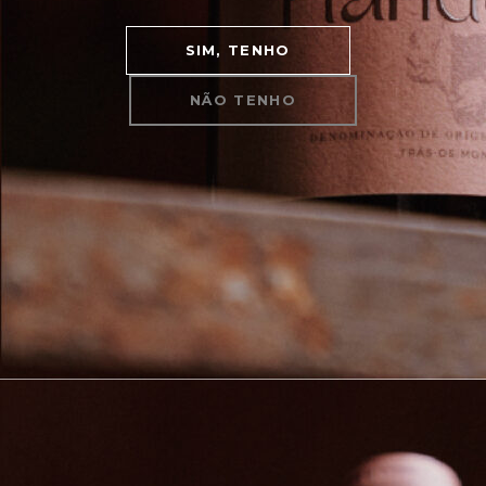
documentos para a comprovação de identidade logo
depois que o cadastro é concluído. Nesta Trampolín,
SIM, TENHO
não faltam variedades e tipos de palpites para você
escolher, se” “divertir e conseguir bons retornos. Sim,
NÃO TENHO
some sort of Mostbet oferece transmissão de vídeo de
alguns eventos importantes.
Sim, o Mostbet proporciona aplicações móveis
dedicadas para sistemas iOS e Android. As aplicações
oferecem the mesma funcionalidade que a versão
sobre desktop, permitindo aos jogadores fazer
apostas, jogar jogos para casino e gerir as suas conta
em qualquer espaço e a qualquer hora. A aplicação
Android pode se tornar descarregada diretamente
simply no site do Mostbet, enquanto a versão iOS está
disponível na App-store. As aplicações são otimizadas
para um desempenho suave, aumentando the
conveniência de envidar no telemóvel. Embora as leis
para jogos de albur em Portugal sejam rigorosas,
jogar em plataformas internacionais, lo que o Mostbet,
é permitido. O Mostbet opera sob alguma licença