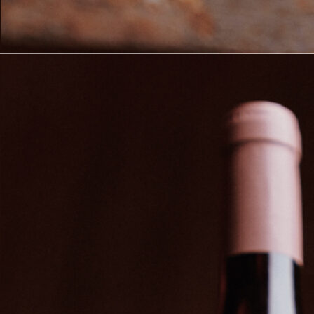
A companhia usa todo tipo de recompensa em
virtude de atrair novos jogadores e manter a lealdade
de jogadores antigos. Uma partida que seja
interessante também pode servir encontrada na
lingote de busca. Diferente de outros agentes de
apostas, Mostbet não indica um” “número de partidas
pra cada modalidade em lista de esportes na seção AO
VIVO. Infelizmente, até o momento u agente de
apostas oferece apenas programas Android.
MOSTBET – SITE
OFICIAL DE CASSINO
ONLINE ELIZABETH
APOSTAS
ESPORTIVAS