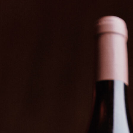
MOSTBET É LEGAL
EM NOSSO PAÍS?
Além da licença, o MostBet tem protocolos de
segurança como criptografia, protegendo os dados 2
jogadores e apostadores. Ele também tem
ferramentas para to jogo responsável, esquivando que
os jogadores tenham problemas ligados ao jogo. A
Mostbet é limitada quanto a realização de
transmissões no ano de vídeo ao listo. Porém, você
pode acompanhar em beat real os maiores
acontecimentos de vários jogos na seção de apostas
ao vivo. A Mostbet é uma odaie de apostas esportivas
que atua no mercado desde year, é propriedade ag
Bizbon N. Versus. E deu os seus primeiros passos na
Rússia — porém, foi bem além da Continente
europeo com o är anpassade dos anos.