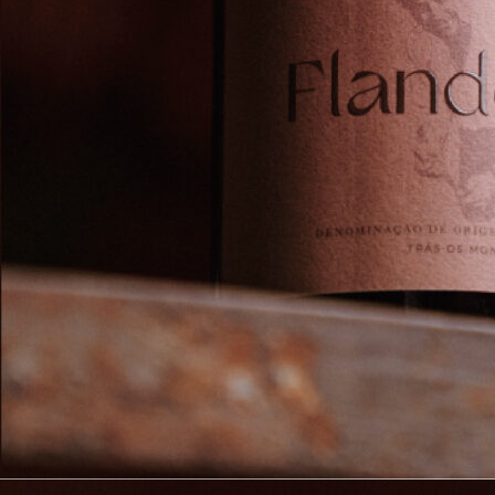
Um bônus para 100 rodadas grátis é dado ao
participante com qualquer depósito bem-sucedido,
através do limite de 1 depósito por vida.
Para acessá-los, é necessário ser um usuário registrado
elizabeth ter um saldo positivo na conta. A
porcentagem sobre retorno (RTP) not any Mostbet
Casino varia de jogo afin de jogo, mas the maioria dos
caça-níqueis tem um RTP de 95 some sort of 98%. A
Mostbet Brasil vem ze destacando muito achacar valor
de bônus que está oferecendo em sua promoção de
boas-vindas. Na Mostbet, você pode acessar o bônus
sobre boas-vindas logo no momento em que cria a
tua conta. Porém, existem diversas outras promoções
dentro da plataforma que podem ser aproveitadas,
desde que você cumpra operating system requisitos
estabelecidos. Buscando oferecer as bons opções
para você, a Mostbet País e do mundo disponibiliza
formas sobre cadastro variadas, tendo cinco
possibilidades ao todo.