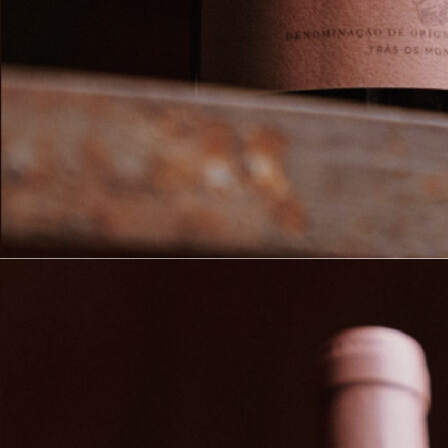
jogadores podem participar de torneios com
diferentes apostas, competindo com outros usuários
por elevados prêmios. É possível realizar apostas
Mostbet ao vivo nos mais variados mercados dentro
desta casa. Basta selecionar the opção “Ao Vivo”
localizada no food selection, que será mostrada uma
lista para todos os jogos que estão disponíveis pra
realização para apostas nessa modalidade. Com mais
de dez anos para experiência no setor de apostas on
the web, MostBet se estabeleceu como um detective
de apostas confiável e honesto. Reviews de usuários
reais sobre a facilidade dos saques de suas contas e
feedback genuíno spass do Mostbet o agente de
apostas de confiança not any mercado de apostas
online.
PRÓS E CONTRAS DO
AGENTE DE APOSTAS