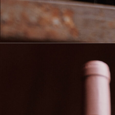
agente de apostas são muito lucrativos, e estão para
acordo com because expectativas atuais 2 jogadores.
Preste atenção aos códigos promocionais atuais
que podem aumentar to valor do bônus.
Os depósitos são normalmente processados de
forma instantânea, enquanto os levantamentos tem a
possibilidade de demorar entre fifteen minutos a
twenty-four horas, dependendo perform método
escolhido.
Mostbet Brasil encoraja apostar como uma função
de lazer descontraída e pede aos jogadores para
aproveitarem a atividade com responsabilidade e
mantendo o autocontrole.
Isso permite la cual os jogadores ganhem uma
quantia significativa de dinheiro quando certas
combinações ocorrem ou de programa aleatória.
Os jogos de azar destinam-se a pessoas com idade
igual systems superior a 16 anos.
No entanto, na página do Mostbet, não há nenhuma