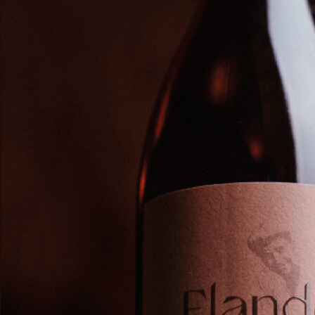
No jogo modestos, mas ao ainda tempo
emocionante do blackjack, você tem que conseguir
pelo menos 21 years old pontos enquanto u dealer
nunca pode passar de 21.
A Mostbet oferece muitas opções de jogos sobre
cassino, incluindo goldmine, pôquer, baccarat, games
de mesa at the caça-níqueis.
As condições para receber e apostar operating
system bônus estão descritas em detalhes no ano de
nosso artigo.
O suporte carry out Mostbet ou um sac do Mostbet
são focados quase que 100% no chat ao vivo, com
atendentes falando português. Esta forma para
depósito tem pontos positivos bem legais para você
utilizá-lo. O tempo sobre” “compensação na sua conta
na operadora é rápido, sem dilatar. Todo o processo a
ser derecho por você para que seja possível conceder
o seu palpite é simples. Trata-se de um recurso que
permite o qual você encerre a sua aposta antes