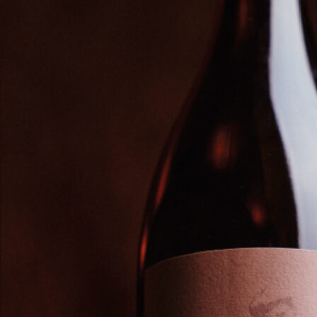
Os games de azar destinam-se a pessoas com idade
igual systems superior a 16 anos. Incentivamos os
nossos utilizadores a jogarem de forma responsável e
lembramos que o jogo deve ser visto como uma
manera de entretenimento, não como uma forma de
ganhar dinheiro. Se você systems alguém que
conhece tem um problematica com jogos para azar,
por benefit, procure ajuda profissional.
Dentro da interface você terá, por exemplo, suporte
ao cliente em português em virtude de melhorar mais
ainda a sua experiência nesta casa para apostas
esportivas.
Se você quiser baixar gratuitamente o aplicativo
Mostbet para Google android” “em nosso país, clique
no ícone correspondente na página principal do site
da casa para apostas.
O aplicativo apresenta download gratuito, elizabeth
para isso é só acessar o internet site oficial usando to
nosso link.