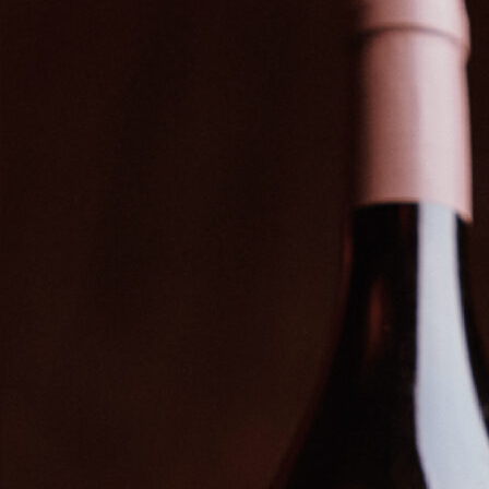
você conhece bem o esporte e quer proteger seu
dinheiro, arriesgar no basquete ao vivo na incapere de
apostas, é uma boa opção. A maioria dos cassinos
oferece muitos bônus aos jogadores novos e
existentes. Eles têm uma página dedicada a ofertas
onde você tem a possibilidade de encontrar todos os
bônus e ofertas disponíveis. Use nosso código
promocional “MostbetBrasil” para ganhar bastante
mais de R$1700 de bônus.
MERCADO DE APOSTAS
DESPORTIVAS E
ESPORTS
Um bônus de one hundred rodadas grátis é dado ao
participante com cada depósito bem-sucedido, com o
limite de o depósito por dia. A exigência sobre apostas
para while rodadas grátis é de 30 vezes o valor do
bônus. A Mostbet pensa sempre nos seus clientes