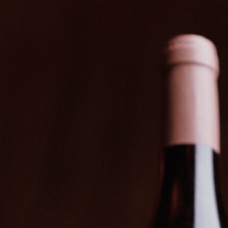
Skip
to
the
content