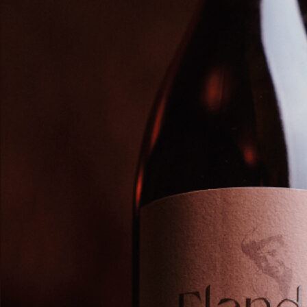
29 DE AGOSTO, 2025
FLDR_ADM
SEM CATEGORIA
MOSTBET
APOSTAS
ESPORTIVAS
& CASSINO
OFFICIAL