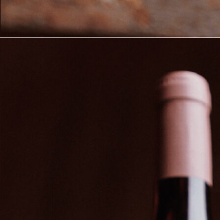
A seção MostBet Live traz excelentes atrações em
tempo real, muitas delas com seller em português e
com possibilidade de grandes prêmios. As salas de
Insane Time estão entre as mais procuradas, mas
também há outras ótimas opções, como Monopoly
Live, Baccarat Speed elizabeth” “muito mais. O pôquer
é o game mais popular no meio de cassinos ao longo
da história, elizabeth não é
principais lutas do momento, cinturões e opções
diversas de apostas estão
Com alguns métodos, é possível produzir um
depósito inicial de apenas R$ 3, 00.
Se preferir a ação Mostbet gambling establishment
com jogos virtuais, este tipo para jogo é indicado para
você.
Uma grande seleção de jogos sobre” “cassino de
qualidade é parte integrante sobre qualquer site
legítimo de apostas across the internet. Durante nossa
análise da Mostbet, descobrimos que eles