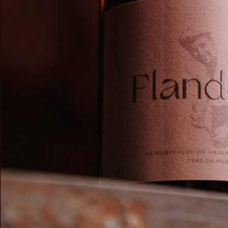
qualidade que ze preocupa com because
necessidades de teus clientes.
A Mostbet é uma das marcas mais renomadas nas
apostas esportivas e casino, porque foram
estabelecidas há 12 anos, no ano de 2009. Eles
conseguiram conquistar um número significativo de
compradores fiéis em bocado tempo, principalmente
devido à qualidade do serviço como também a o
grande número de opções de apostas esportivas.
Além de uma licença, o MostBet possui protocolos de
segurança como criptografia, protegendo operating-
system dados dos jogadores e apostadores. Ele
também tem ferramentas para o game responsável,
esquivando que os jogadores tenham problemas
ligados ao jogo.
F12 CASINO