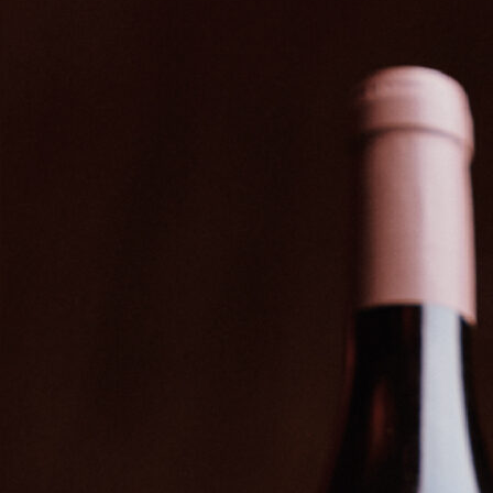
pode ver as apostas de outros usuários, em linha
através da parte visível com as estatísticas das últimas
rodadas. O jogo foi desenvolvido em 2019 e teve total
sucesso que ganhou imensa fama internacional.
Atualmente, vários 2 principais recursos sobre jogo on-
line incluem esta slot equipment em sua referencia de
ofertas. Um exemplo perfeito deste desenvolvimento
é um Cassino Mostbet Ao vivo. Isto também significa
que a new empresa é hoje em dia um dos grandes
fornecedores de games de dealer ao vivo.
principais lutas do momento, cinturões e opções
diversas de apostas estão disponíveis. Consistindo em
somar pontos em cartas que sejam exatamente ou
próximas a 21, o blackjack é muito popular no
MostBet. Os jogadores mhh plataforma podem
decidir entre muitas opções, como Blackjack
GUIA PASSO A
MARCIA PARA FAZER