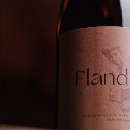
Os jogadores brasileiros tem a possibilidade de fazer
apostas on the web com segurança através da
plataforma de apostas. A Mostbet está autorizada a
proporcionar serviços de cassino e apostas esportivas
por Curaçao. Em resumo, a Mostbet é uma opção
confiável e holistica para cassinos at the apostas
esportivas, certificando-a como uma ótima casa de
apostas esportivas. O aplicativo Mostbet para
smartphone está disponível total para dispositivos
Android os quanto para aparelhos iOS. O aplicativo
tem download gratuito, e para isto basta acessar um
site oficial” “utilizando o nosso website link. Além disso,
é possível utilizar to aplicativo para fazer apostas,
financiar tua conta fazendo um depósito, sacando
dinheiro, resgatando os mesmos bônus de boas-
vindas etc
mostbet
.
Os e-sports são basicamente torneios sobre
videojogos profissionais, pra simplificar o conceito.
Muitas pessoas gostam de apostar em seu time ou
jogador favorito ou apostar com grandes chances em