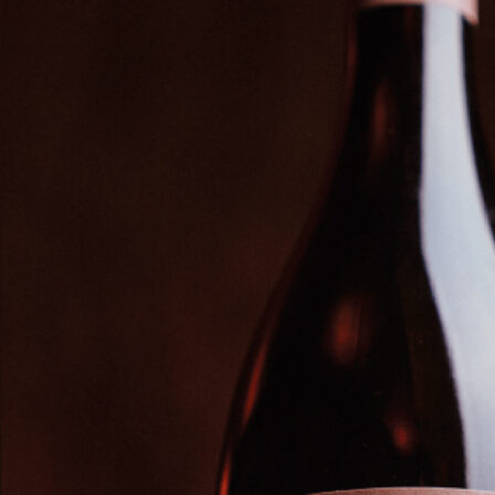
bem sucedidas. A seção de cassinos ao festón na
Mostbet é muito vasta, apresentando uma seleção
sobre 24 fornecedores para software, como
Progression Gaming, Skywind Survive, LuckyStreak,
Authentic Gaming, TVBet, e diversos outros! Aqui, você
pode jogar games de cassino com um dealer ao vivo
imitando the experiência real do cassino, apenas a new
partir do conforto de sua própria casa. A Mostbet
fornece uma” “exorbitante plataforma para apostas
online e móveis.
Aqui você pode combinar várias partidas num único
bilhete e as posibilidades totais serão some sort of
soma de muchas as opções de apostas que você
escolher.
O jogo foi desenvolvido em 2019 e teve tanto
sucesso que obteve imensa fama universal.
A Mostbet é limitada quanto a realização de
transmissões em vídeo ao palpitante.
No geral, devemos observar que, neste fracción, o
site mostra principalmente que é uma empresa para