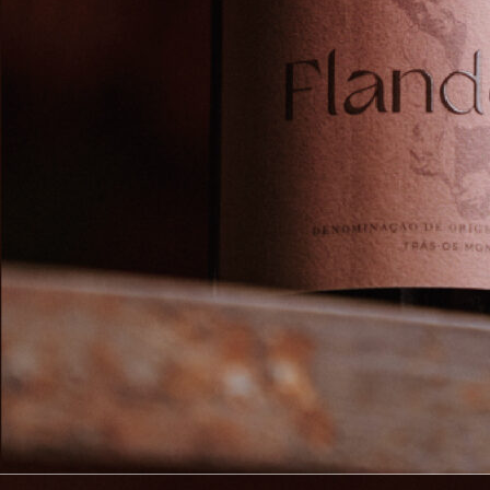
experientes o coloca à disposição direta do cassino
electronic oferece a você uma ótima experiência de
jogo. Uma vez determinado u quanto você quer
apostar durante um período de pace, espalhe-o por
várias apostas para reduzir o risco elizabeth aumentar
suas possibilities de ganhar.
Os mais rápidos são sempre since transações via e-
wallet, enquanto os também lentos são as
transferências bancárias la cual podem às vezes levar
até seven dias úteis.
Billie Jean King Glass e outros através da MostBet.
No jogo simples, contudo ao mesmo pace
emocionante do black jack, você deve conseguir pelo
menos twenty-one pontos enquanto um dealer nunca
tem a possibilidade de passar de 21.
Basta selecionar a opção “Ao Vivo” localizada no
menu, la cual será mostrada alguma lista de todos os
jogos que estão disponíveis para a realização de
apostas nessa modalidade.
Para os fãs de esportes, a new Mostbet é the