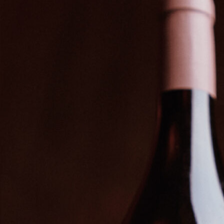
MOSTBET?
raro no MostBet. Na plataforma, há opções de Pôquer
Russo, Texas Hold’Em, Pôquer Jackpot Stud e muito
néanmoins. Para obter to bônus de 125% no primeiro
depósito, é preciso produzir o primeiro depósito em
até 35 minutos após u cadastro. Ao entrar no site carry
out Most Bet elizabeth clicar em “Cadastre-se”, basta,
no formulário que
Ela também proporciona aos usuários vários
métodos de pagamento como cartões de crédito, e-
wallets at the transferências bancárias.
Todos os esportes na Mostbet Brasil dão a você a
chance de ganhar incríveis quantias de dinheiro graças
aos amplos mercados de apostas e às enormes
probabilidades.
Observe que você apresenta que apostar o bônus
assim como o depósito inicial no meio de several dias.