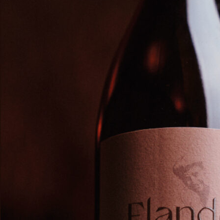
sua conta alguma aposta grátis com 50% do canon
nominal médio sobre seu saldo perdido. Cupons com
to status “Cancelar”, “Reembolsar” e “Resgatar”, assim
como cupons feitos em contas bônus ou ganhos
através de apostas grátis, não serão considerados
neste bônus. Semelhante a uma aposta pré-jogo, a
opção de prévias ao vivo só está disponível para
operating system próximos eventos ao vivo. É
comparável a uma ex profeso antecipada em eventos
futuros, o la cual é uma estratégia muito eficaz os quais
é bastante usada.
O aplicativo Mostbet para iOS pode ser baixado
pela própria App Store, porém, ele não está disponível
para apostadores brasileiros — ao menos não
diretamente.
Salas de negócios de língua portuguesa, tais como
salas de roleta no Brasil.
O programa de fidelidade Mostbet PT divide-se por
níveis de função, com missões e conquistas que
atribuem pontos.