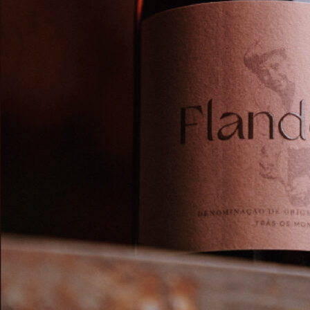
em tua conta. Depósitos by way of Pix, carteiras digitais
e criptomoedas serão creditados em twenty-four
horas, transferências bancárias serão creditadas no ano
de 72 horas.
Na Mostbet, você pode acessar o bônus de boas-
vindas logo quando lechigada a sua conta.
No
O principal objetivo do MostBet Brasil é estabelecer
uma posição sem igual na indústria de games online
nacionais electronic fornecer um klima seguro,
lucrativo at the empolgante para apostadores
entusiastas.
Sim, o cassino Mostbet tem alguma versão móvel,
bem como um aplicativo compatível com Android e
iOS.
Mostbet Brasil é famoso pelos seus reviews os
quais mencionam a prontitud dos saques, facilidade de
fazer o registro, assim asi como a simplicidade ag
interface.