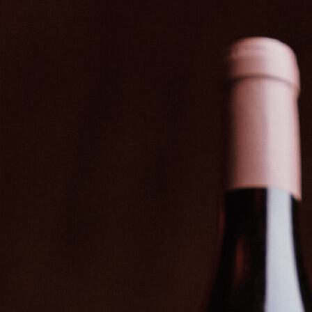
melhor plataforma pra fazer suas apostas.
Temos opções de Bacará Very 6, Bacará Small, Bacará
Supremo electronic muitos outros. Nós enviamos
uma mensagem para o time de suporte via chat da
Mostbet e fomos respondidos em questão para
segundos com uma prontidão que não é vista na
qualquer lugar. Maior agilidade na tablado, consumo
reduzido para internet e alertas em tempo real.”
COMO SACAR
RECURSO
FINANCEIRO?
systems apostador deve selecionar um ou outro, e
cumprir because condições para recebê-lo. Caso você
perca 20 apostas contínuas, será creditada no ano de