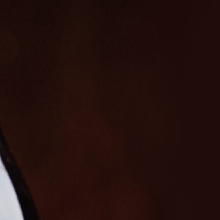
ILƏRI
R.
ƏKƏLƏRDƏ
i də məhz bu işin öhtəsindən layiqincə varidat. Bu çeşid orqanla
asını təmin görmək üçün RNG texnologiyasının ciddi sınaqlarını hə
alı saytlarda oyunçunu qumara təşviq edən siyasətlər yürüdülmür. Ç
n siyasət yürütməyi qadağandır. Həmin bu saytlar qumarlardan təsi
dır.