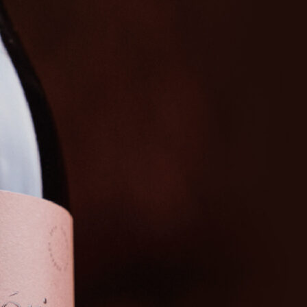
SEM CATEGORIA
NLAYN KAZINO
 MƏRCLƏRI
NLAYN KAZINO