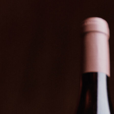
Skip
to
the
content