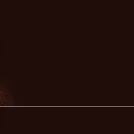
TAGS
SEARCH
Search