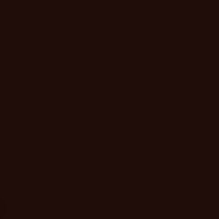
ında
tifadə