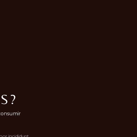
”
S?
 consumir
por incididunt