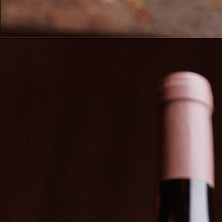
A különféle fogadási típusok vonzóvá teszik a
platformot a tapasztalt játékosok számára. Kedvünk
szerint választhatunk, hogy a két első befizetési bónusz
közül melyik a szimpatikusabb. Esetében 7000
forintos minimum összeg befizetése van
követelményként megszabva a fogadási platform
felületén. A mobilalkalmazásokhoz szeretnék
hozzáfűzni pár gondolatot, hátha a new
hozzászólásommal segíthetek azoknak, akik tartanak a
new QR kódos letöltéstől. Az alkalmazást egyébként
csak dicsérni tudom, megfelelően gyors, és kiválóan
működik rajta minden funkció. Szóval aki tart ettől a
fajta megoldástól, az ne tegye, tényleg nincs vele
semmi probléma.
És a cash-out funkció sem biztosított egyelőre a
20BET sportfogadás szolgáltatónál.
Az Alkalmazást letöltve, a belépés gombot
használva pár perc alatt érhetjük el a felületet.
A 20Bet alkalmazást letöltheted a bukméker
hivatalos oldaláról vagy a Google Have fun with