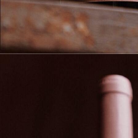
ÜGYFÉLSZOLGÁLAT
MINŐSÉGE
Nekem személy szerint nagyon hiányzik az élő
közvetítés, de a kis infografikával is ki tudtam békülni,
egy idő után már nem volt semmiféle hiányérzetem. A
befizetési lehetőségeket tekintve, úgy gondolom,
nincs is usually szükség többre, külön örültem a
kriptovalutáknak, mert ahogy megfigyeltem, egyre
több helyen megjelennek, mint fizetési eszközök, de
egyáltalán nem ez the jellemző. Szeretném
megköszönni azt a rengeteg bónuszt, amit most is
kaptunk
https://hu20bet-casino.com
.
Jelenleg úgy látom, hogy a new nagy népszerűségnek
örvendő esportokon kívül mást nem nagyon lehet
találni, de sebaj, majd lesz ez jobb is, legalábbis
remélem. Külön tetszik, hogy csináltak egy topligák
gyűjtőt, illetve nem kell keresgélnem a közeljövőben