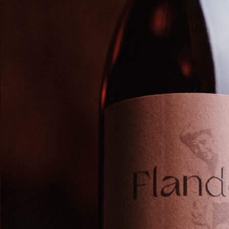
“Et Sportfogadás És Online Kaszinó
A 20bet Sportfogadási Áttekintése
Et Magyar Élő Részleg
Játssz Valós Idejű Játékokkal Arizona Élő
Kaszinóban
Kaszinó Felülvizsgálat
Et Ismertető – Az Egyik Legújabb
Bukméker Bemutatása
Konklúzió – Az Eddigiek Rövid
Összegzése”
A 20bet Érvényes Licenccel Rendelkezik
Bankolási Opciók A 20bet Possuindo
Oldalon
Mit Nyújt Számodra Arizona Operátor
Ügyfélszolgálata
Az Androidos Alkalmazás Felülvizsgálata
Et Alternatív Website Link – Teendők
Bannolás Esetében
Regisztrációs Folyamat
Élő Fogadás Live Stream Funkció Nélkül
Et Casino Fizetési Lehetőségek