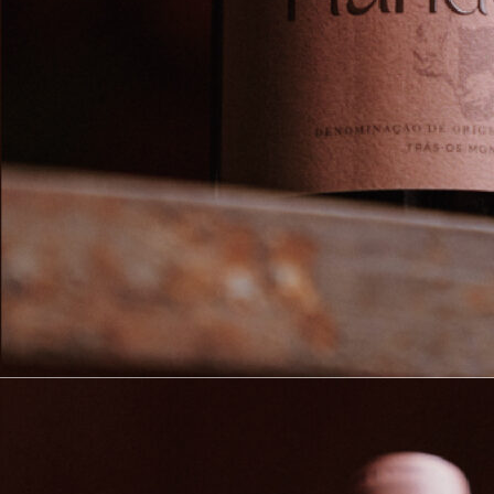
számára elérhető csak, akik Skrillt használnak. Ebből is
látszik, hogy azért figyelnek a new játékosokra, és
próbálják minél felhasználóbarátabbá tenni az oldalt. A
mobilbarát weboldal lehetővé teszi, hogy erre
bárhonnan lehetőséged legyen, így akár gépről, akár
appból, akár mobil böngészőből szeretnél elérni a
felület élő részlegét, nem fogsz csalódni. Az oldalon
rengeteg the bónusz, amit ki lehet használni, én nem
bántam meg, hogy regisztráltam. Vannak
gyerekbetegségei, mégis a kedvenceim közé tartozik
a 20bet.
Más szóval, befizethetsz 100 dollárt, és még 100
dollárt kapsz, amivel two hundred dollárra növelheted
the bankrollodat.
Az ügyfélszolgálattal először volt egy kis
félreértésem, de aztán megoldódott a probléma.
A fogadás a bukinál relatíve egyszerű, ami egyrészt
az áttekinthető fogadási ajánlatnak, másrészt az
egyszerűen használható fogadási szelvénynek is
köszönhető.