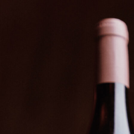
ÉS 20BET BELÉPÉS A
NEW” “SPORTFOGADÁS
SZOLGÁLTATÓ
WEBHELYÉN
“Röviden összefoglalva, a 20Bet egy teljesen
működőképes mobilalkalmazást kínál iOS-alapú
eszközökre, amely korlátlan hozzáférést biztosít a
weboldal összes szekciójához. Ha tehát apple iphone
vagy iOS táblagéped van, ez arizona alkalmazás
tökéletes lesz számodra. Mind az online sportfogadási
szekcióhoz, mind az on the internet kaszinó lobbihoz
hozzáférést biztosít, valamint lehetővé teszi a bónuszok
megszerzését, a készpénzfelvételt és így tovább. Ha
kaszinózni szeretnénk inkább, a 20Bet akkor sem hagy
minket cserben. A telefonra kialakított felületet legfelül,
a kaszinó gomb megnyomásával érhetjük el. Ezután a
valódi pénzes és a demó funkció elérhetővé válik