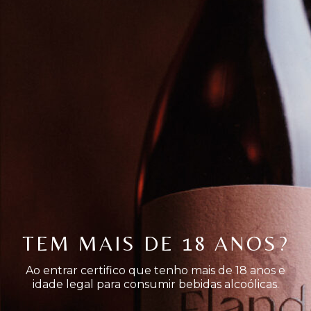
számunkra, és már csak választanunk kell.
A legtöbb alatta / felette piac, pontos eredmény piac,
hendikepes piac főként arizona olyan, Európa-szerte
közkedvelt sportokhoz érhetők un, mint a foci, a
jégkorong, the röplabda, és a kosárlabda. Ugyanakkor,
anordna mégis beütne a new ménkű, és the 20BET
sportfogadás webhelye elérhetetlenné válna, akkor
sem kell egyből a „kardodba dőlnöd”. Épp ezért jó ha
van egy kis angol tudásod, de ha egyszerűbb
dolgokban akadsz un a fordító will be segíthet. A
kaszinó ügyfélszolgálati csapata a new nap 24 órájában
elérhető, így bármikor merül fel probléma azonnali
segítséget kaphatsz ha tudsz egy minimális szinten
angolul. Bár a kaszinó interfésze magyar, és akár
magyarul is írhatsz nekik emailt, a chat funkció csak
TEM MAIS DE 18 ANOS?
angolul beszélő ügyintézők által vehető igénybe.
Ao entrar certifico que tenho mais de 18 anos e
ET CASINO ÜDVÖZLŐ
idade legal para consumir bebidas alcoólicas.
BÓNUSZ