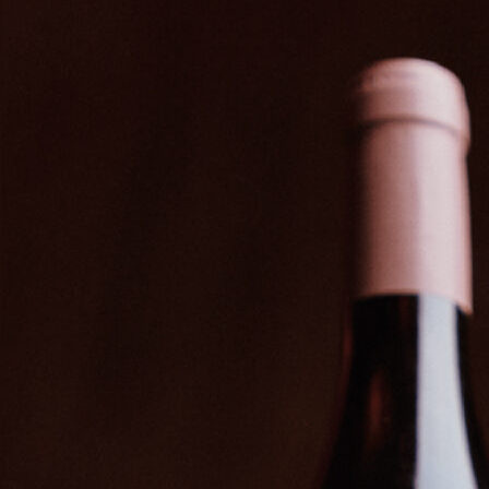
A 20Bet egy mobilbarát webhely, amely
automatikusan” “alkalmazkodik a kisebb
képernyőkhöz.
Hogy meddig fog fennállni ez az idillinek mondható
állapot, csak a jó ég tudja.
A kaszinó egy kifejezetten mobilbarát felületet
alakított ki a játékosainak, gondolva minden fontos
kényelmi kérdésre ami felmerülhet szerencsejáték
során.
Az oldal könnyen kezelhető és átlátható, 1-2 percbe
telik még telefonról is megkötni egy fogadást.
A kaszinó részleget még nem watt időm átnézni
(annyira nálam az nem is fontos), de a sportfogadási
részlegük nálam csillagos ötös.
A webhely eléréshez keresőt érdemes használnunk,
hogy az adataink is teljes biztonságban legyenek. Nem,
de vannak hatékonyabb módszerek a támogatási
csapattal való kapcsolatfelvételre. Írhatsz élő chaten,
küldhetsz nekik e-mailt, vagy közvetlenül a webhelyről