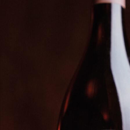
megrendezésre kerülő eseményeket, mert azt is
úgymond könnyen észrevehető helyre tettétek. Néhol
belefutottam nem magyar kifejezésekbe, gondolom
az oldal fordítása még nincs teljesen kész, valószínű
még folyamatban truck, ezért fordulhatott ez elő.
Viszont program beteket (Goliath 247, Trixie, Super
Heinz stb. ) sajnos egyelőre nem lehet használni a
bukmékernél. És a cash-out funkció sem biztosított
egyelőre a 20BET sportfogadás szolgáltatónál. Hogy
meddig fog fennállni ez az idillinek mondható állapot,
csak a jó ég tudja.
EGYEDI 100%-OS
AKÁR
100€PÉNZBÓNUSZ
INGYENES