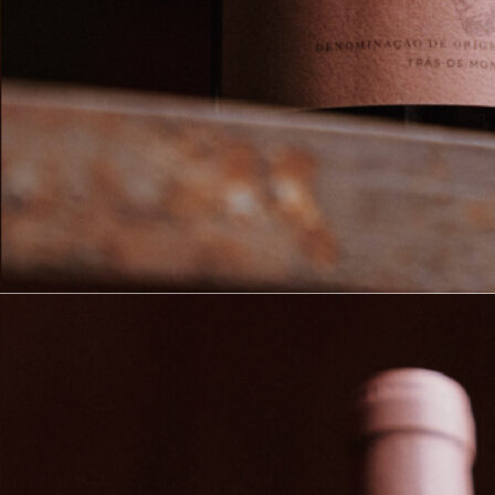
Et App: Hivatalos Fogadási Alkalmazás
Előrejelzések – 20bet Sportfogadás
Promóció
Miként Oldható Meg A New 20bet Magyar
Webhelyének Elérése
Kezdő 20bet Bónusz The Sportfogadás
Termékhez & Egyebek
Et Magyarország: Sportfogadás És On-line
Kaszinó
Minden Népszerű Kaszinójáték
Mobil Ügyfélszolgálat A Bet20-nál
Jelenleg még nem sok helyen használhatjuk ezt a
fizetési módot, ezért ez ebben a kaszinóban
különösen közkedvelt. A kaszinó élő kereskedő
módban elérhető többféle pókerjáték vagy rulett
esetében, és trial lehetőséget kínál, azoknak, akik nem
merik a játék megismerése nélkül elkötelezni magukat.
Esetükben csak egy fiókot kell létrehozni és már