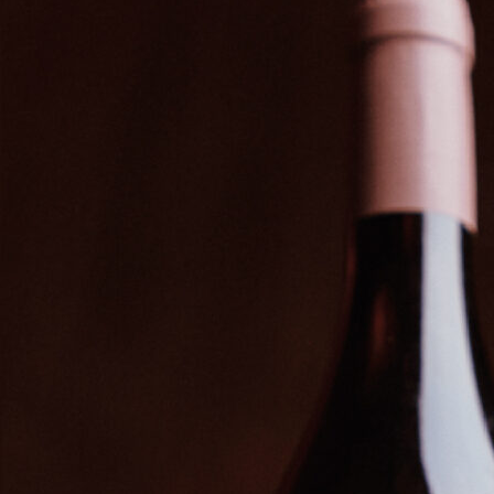
Content
Et Bónusz: Ügyfélszolgálat Minősége
Egyedi 100%-os Akár 100€pénzbónusz
Ingyenes Sportfogásokhoz!
Et Magyar: Valódi Pénzes Fogadási Oldal
Regisztráció Menete És 20bet Belépés
The” “sportfogadás Szolgáltató Webhelyén
Et Casino Üdvözlő Bónusz
Mobil Fizetési Módok 20 Bet
Sportfogadás Mobilon Keresztül A
Magyarok Esetében
Könnyen Használható Webszájt Kisebb
Hiányosságokkal
Mobil Weboldal Verzió
Fogadás Típusai
A 20bet Hu Élő Módban, Avagy Hogyan
Legyünk Élőben Is A Részesei