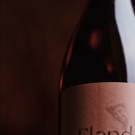
12 DE JULHO, 2024
FLDR_ADM
SEM CATEGORIA
HIVATALOS
20BET
BELÉPÉS
LINK + 100%
BÓNUS
Hivatalos 20bet Belépés Link + 100% Bónusz