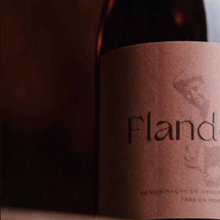
lépned, valós időben elérhető. Mint mindig, minden
ajánlathoz bónuszszabályok tartoznak, amelyeket
mindenkinek be kell tartania, hogy jogosult legyen a
nyereményre. Ebben az esetben a játékosok”
“részesülhetnek az „Előrejelzések” bónusz ajánlatból. Ez
arizona ajánlat azoknak the játékosoknak szól, akik
komoly sportfogadási tapasztalattal rendelkeznek.
Az appot kicsit körülményes letölteni a telefonodra, de
megéri, mert könnyen kezelhető és átlátható. Ez nem
mindig mondható un az asztali verzióról, néha
összefolynak az események. A bónuszhoz jutás
feltétele, hogy a bónuszra való feljogosító első
befizetésed összegében legalább five alkalommal
fogadnod kell (single bet-es fogadásoknál a min.
chances 1. 50, míg multi beteknél 1 . 70 – vagy
magasabb). Az ügyfélszolgálati csapattal egy
kényelmes élő chat-en keresztül léphetsz kapcsolatba,
amely 24/7-ben működik.
KÖNNYEN