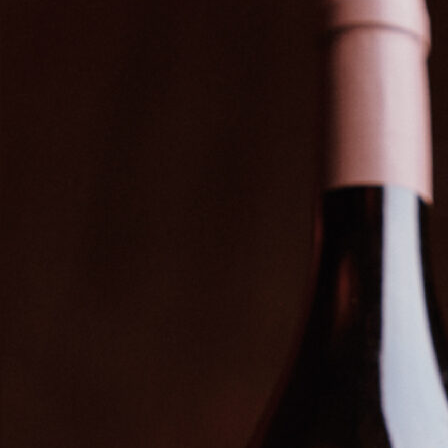
előtti fogadások közül választottál. A bukméker arra is
lehetőséget advertisement, hogy statisztikákat és
korábbi eredményeket is usually megnézhess, így sok
időt megspórolhatsz sportfogadás előtt, ráadásul akár
élőben is követheted az eseményeket.
A regisztrációs folyamat egyáltalán nem watt
megterhelő, igazából egy perc alatt meg is volt, a new
megerősítő email-re sem kellett várni, és már bele is
usually vethettem magam the játékba.
Számos különböző módon lehet kapcsolatba lépni
a támogatási ügynökökkel.
A befizetési lehetőségeket tekintve, úgy gondolom,
nincs is szükség többre, külön örültem a
kriptovalutáknak, mert ahogy megfigyeltem, egyre
több helyen megjelennek, mint fizetési eszközök, de
egyáltalán nem ez the jellemző.
Külön tetszik, hogy csináltak egy topligák gyűjtőt,
illetve nem kell keresgélnem a közeljövőben
megrendezésre kerülő eseményeket, mert azt is
úgymond könnyen észrevehető helyre tettétek.