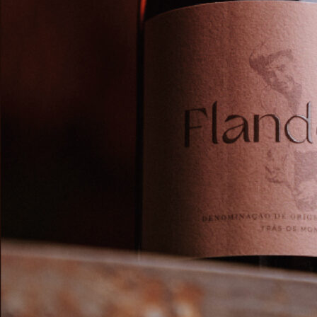
SPORTFOGÁSOKHOZ!
Ha a mobiltelefonoddal is szeretsz fogadni, akkor
biztos, hogy felcsillan majd a szemed a 20BET mobil
webszájtja láttán. A cég fejlesztői úgy tűnik apait anyait
beleadtak, és sikerült előrukkolniuk egy olyan profin
kivitelezett mobil oldallal, ami felveszi a versenyt a jó pár
éve piacon lévő, neves bukmékerek mobil
weboldalaival is. A BET 20 sportfogadás szolgáltató
mobil weboldalával nagyon könnyű megtenni a
fogadásokat (az élő fogadásokat will be beleértve), és
bár böngésző-szoftver alapú, kifejezetten gyorsan,
hibátlanul működik.
Ahhoz, hogy kihasználd ezt the nagylelkű ajánlatot, 5
napon belül legalább 20 dollárt kell befizetned. Az
előrejelzések naponta egyszer állnak rendelkezésedre,
a fogadáshoz szinte korlátlan the sportágválaszték.
Találd el 9 mérkőzés eredményét, és 100 dollárt kapsz,
és ingyenes fogadást tehetsz bármelyik sportágra. A