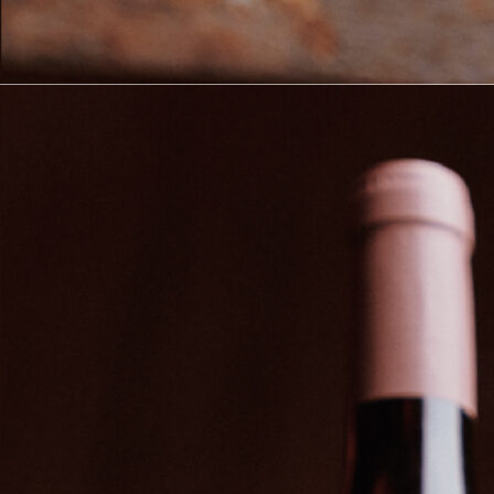
çözümlerle oyunculara” “kesintisiz deneyim yaşatır.
Kullanıcılarına hem sitede deneme imkanı sağlamak
hem de memnuniyeti yüksek tutmak için deneme
bonusu da vermektedir.
Cashalot’ta rakip casino siteleri haricinde yeni kayıt
olan oyunculara cazip benefit teklifleri bulunur.
Sitenin editörlerine göre en iyi casinos reytingleri On
line casino oyunların ve position incelemeleri.
Platform Türkiye dahil olmak üzere 90’dan fazla ülkeden
erişilebilir durumdadır ve bir milyondan fazla aktif
oyuncuya sahiptir. MostBet web sitesi, özel bonuslar,
bahis seçenekleri, şeffaf işlemler, çeşitli ödeme yöntemi
ve etkili müşteri desteği sunar. Dolly Casino’nun
popüler oyunları arasında Blackjack, Crazy period,
Gonzo’s treasure search ve Monopoly benzeri oyunlar
bulunur. Canlı bahis sitesinde 3000’den fazla slot oyunu
sayesinde kârınız artar.
EN IYI 10 ONLINE