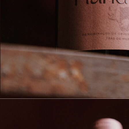
seçenekleri, canlı on line casino seçenekleri, geleneksel
bahis seçenekleri, sanal spor ve e-spor seçenekleri ile
bahislerinizi yapabilirsiniz.
Sosyal ağlardan takip edeceğiniz güncel linkler
sayesinde rahat olacağınızı aktarmaktayız. Sitelerin
güvenilir olup olmadığına dair detaylara göz atmış
olacaksınız. Geleneksel sporların yanından ekstrem
sporlara da bahis imkanı sunan siteler mevcuttur.
Sitelerde futbol, basketbol, voleybol, e-sport, sanal
sporlar, slot oyunları, canlı casino gibi alanlarda
kazançlarınızı katlayabilirsiniz. Ödeme yöntemleri
gayette fazla olan WonOdds bahis sitesine banka
havalesi, kredi kartı, PayFix gibi yöntemlerle ödeme
yapabilirsiniz. Ayrıca kripto para ile de ödeme imkanı
sağlayan bu web-site, güvenli bir şekilde para yatırma
işlemi yapmanızı sağlar.
DENEME BONUSU
VEREN ON LINE