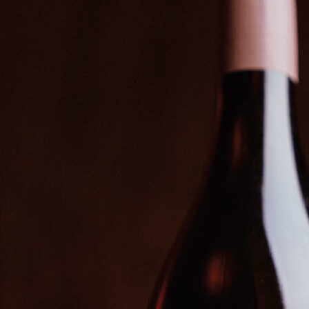
Empieza Slotlar
Online Online Casino Slot Incelemeleri
Bu bağlamda, kullanıcıların bonus kullanırken bahis
stratejilerini de gözden geçirmeleri ve elde ettikleri
avantajları en iyi şekilde kullanmaya çalışmaları önerilir.
İyi bir strateji ile Deneme Bonusu kullanarak, bahis ve
online casino dünyasındaki yolculuğunuza güvenle
başlayabilir ve kazançlarınızı artırma fırsatı bulabilirsiniz.
Bu şartlar arasında en çok rastlananı, bonusun belirli bir
katında bahis yapma mecburiyetidir. Bu durum, hem
kullanıcıların siteyi daha iyi tanımasına olanak tanırken,
aynı zamanda bonusların kötüye kullanılmasının önüne
geçmektedir. Bir Deneme Bonusu, genellikle yeni
üyeler için bir hoşgeldin hediyesi olarak sunulur ve
müşterilerin hiçbir maddi risk almadan siteyi
denemelerini sağlar. Fakat bu bonus türü her zaman
güvenilir kaynaklardan alınmalıdır.