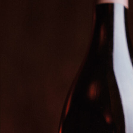
çekici empieza profesyonel görünüme sahip olması
önemlidir empieza cashalot profesyonel görünmeyi
sağlamıştır. Grafikler yüksek kalitede” “tasarlanmıştır ve
oyun keyfinize odaklanmanıza yardımcı olur.
10BET – TÜM
OYUNLAR İÇEREN
CASINO SITESI
Siteye üye olan yeni kullanıcılar hoşgeldin
bonuslarından yararlanabilmektedir. Ilk para yatırma
durumunda %100’ e varan bonus imkanı sağlamaktadır.
Bonustan yararlanmak için 1 euro gibi çok düşük bir
miktarın dahi kabul edilmesi oyuncular için büyük
avantaj sağlar empieza oyuncuların ilgisini artırmaktadır.
Sitede geleneksel spor bahisleri, slot oyunlar, canlı
casino oyunları mevcuttur.