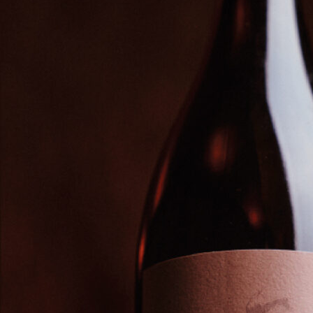
milyonlarca kişi şans oyunları seçeneğine yer veren
siteleri tercih etmeye başlamıştır. Discount Casino,
hayal ettiğiniz kazançlara ulaşmanızı sağlayacak fırsatları
sunan bir platformdur. Bu sitenin üyelik avantajlarından
dakikalar içinde faydalanabilir ve en iyi sonuçları elde
edebileceğinizi görebilirsiniz. Discount Casino,
gambling establishment dünyasında en çok tercih
edilen empieza güvenilen adreslerden biri olarak öne
çıkmaktadır.
Bu siteler, oyuncuların ihtiyaçlarını karşılayan geniş bir
oyun yelpazesi, cazip bonus ve promosyonlar, hızlı
ödeme seçenekleri ve mobil uyumlu deneyimler
sunmaktadır.
Daima olumlu geri dönüşlerin içerisinde olan sitelere
öncelik verebilirsiniz.
Ayriyetten, site mobil cihazlarda çalışan slot
oyunlarını da sunar.
Baktığımızda bahis piyasasında kısıtlı sitelerin altyapı
anlaşması yaptığı görülmektedir.