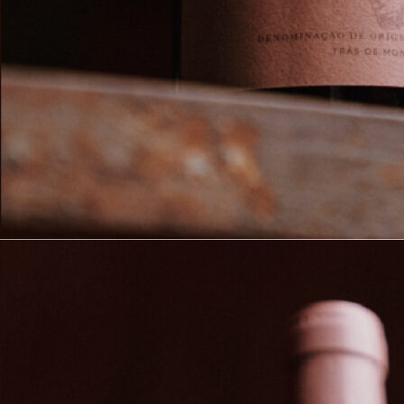
En Iyi 10 Casinos Oyun Geliştiricisi
Deneme Bonusu Veren Bahis Siteleri
Sweet Bonanza Slot
Deneme Bonusu Veren On Line Casino
Siteleri – Deneme Bonusu Nasıl Alınır?
Book Of Shadows Slot
Slotlarda Nasıl Kazanılır?
Slot Makinelerinde Nasıl Kazanılır
Virtual Roulette Oyun
Slot Sitelerindeki Bonuslar Nelerdir?
Güvenilir Casino Sitelerinin Adresi Listesi
Poker
Deneme Bonusu Veren Position Siteleri
Yılı Oyun Oynayabileceğiniz En İyi Casino
Siteleri
En Popüler Internet Casino Oyunları
Online Casinolarda Ücretsiz Slot Oynayabilir
Una?
Lucky Block – İyi Müşteri Hizmetlerine
Sahip Slot Casino Sitelerinin Adresi İçerisinde
Çevrimiçi Kumarhanelerdeki Oyunlar