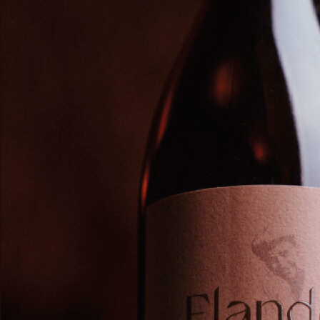
uydurur ve kullanıcı dostu system olarak hizmet verir.
Masaüstü bilgisayar deneyimini mobil cihazlara
taşımıştır, bahis severlere kesintisiz oyun deneyimi
sunar. Betbaba, masaüstü cihazlar haricinde mobil
cihazlarda hizmet verir. Bahis severler, sitenin mobil
desteği sayesinde kesintisiz oyun deneyimi yaşar.
Platform, telefon, tablet, laptop ve masaüstü bilgisayar
benzeri cihazlardan erişim imkanı sunar.
SWEET BONANZA
SLOT
Ayrıca, düzenli olarak denetlenen ve güvenilirliği
onaylanmış casino siteleri Türkiye‘de, oyuncular güvenle
vakit geçirebilirler. Görmüş olduğunuz yazımızda 16 slot
casino siteleri üzerine sitemizi takip edenlere bilgi
verdik. Buradaki sitelerde farklı farklı oranlarla ve çeşitli
oyunlarla bahis yapmanız mümkündür. Slot oyun