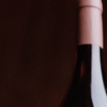
ödül zincirleri halinde birleştirilebilir.” “[newline]Ödül
kombinasyonlarına ödeme çizgileri denir, sayıları
makinenin türüne göre değişir.
Güvenilir hizmetin yanı sıra, deneme bonusu veren
casino siteleri ve deneme bonusu veren slot siteleri de
büyük ilgi görüyor.
Slot oyunlarında hile yapılamaz, çünkü slot
makineleri rastgele çalışan yazılımlarla işler.
Para yatırma işlemlerinde sık karşımıza çıkan
geleneksel banka havalesi yöntemidir.
Eğer sık oyun oynayan oyuncuysanız, haftanın tüm
günleri farklı bonus tekliflerinden faydalanma şansınız
bulunur.
Mobil kullanıcılarına özel website sitesi sunarak
mobil arayüzünde benzersiz deneyim sağlar.
Rulet, poker, black jack, bakara benzeri oyunlar,
krupiyerler eşliğinde canlı olarak oynanır. Betbaba,
Amusnet, Authentic Game playing, Evolution,
Pragmatic participate in benzeri önde gelen
sağlayıcılarla işbirliği yapar. 1xBet, yeni gelen kullanıcılara