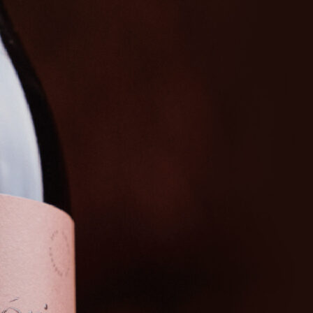
M CATEGORIA
D »
RES WERKZEUG
LIGE AUSWAHL
D ONLINE