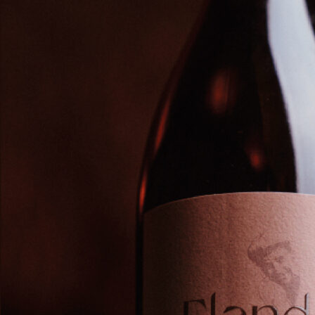
4 DE MAIO, 2025
FLDR_ADM
SE
“GLÜCKSRA
ANPASSBA
FÜR ZUFÄL
GLÜCKSRA