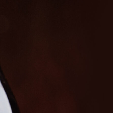
rer Wheel-Seite etwas Persönlichkeit zu verleihen, darüber hina
ter wieder verwenden können.
ild“ klicken, um das gesamte” “Rad ohne die umgebenden Menüs 
kt, damit Sie unsere Wheels optimum nutzen können, egal ob S
dere Sprache bevorzugen.
 zufallsgenerator rad ist echt der Vollbildmodus.
r vorhandenen Optionen oder Kandidaten und wählen Sie eine nac
eiten, entfernen und weitere hinzufügen.
e und Spaß außerhalb der Schule verwendet werden. Sie können
len verwenden, bei denen eine zufällige Auswahl/Entscheidung
erden in einem Popup-Menü angezeigt. Sie können die Ergebnisse
Bevor Sie” “erneut drehen, können Sie sich unsere anderen toll
ahlenrad). Machen Sie Entscheidungen mit SpinWheel. software