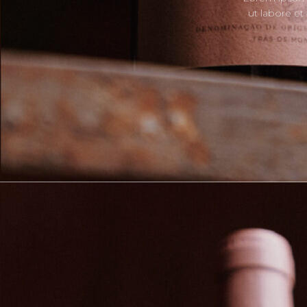
klickst. Sie können dein Namensrad in Diesem 
ut labore et
Um dies zu erreichen, erstellen Sie ein angen
hinzufügen. Verwenden Sie die Prozedur „Desig
klicken Sie bei „Speichern“, damit Sie sie spät
der erste seiner Art, mit deinem Sie mehrere i
unabhängig von dir oder gleichzeitig gebrauc
Benutzer es in der Sprache verwenden können, m
Sprachen abgedeckt, damit Sie unsere Wheels 
Dutch oder viele andere Sprache bevorzugen.
“WIE MAN & 
RAD 🌀
Wenn Sie diese URL the andere senden, könne
Erforschen Sie mehr Spaß mit unserem Innensp
Rad hinzugefügt. Sie können die vorhandenen E
Sie eine gewisse detaillierte Schritt-für-Schri