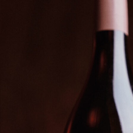
wheel-online.com/
.
Verwenden Sie die Prozedur „Design“, um Ih
klicken Sie bei „Speichern“, damit Sie sie spä
Sie können auf perish Schaltfläche „Vollb
Schaltflächen anzuzeigen.
Wir haben alle wichtigen Sprachen abgedec
Spanish, English, Dutch oder eine gewisse an
Ein weiteres hervorragendes Feature unseres
“Erstellen Sie dann eine gewisse Liste de
dem Zufallsprinzip aus.
Sie können die vorhandenen Einträge bearb
Das Glücksrad kann auch für allgemeine Spiel
mit Ihren Freunden und Ihrer Familie bei Spie
erforderlich ist. Die Ergebnisse des Drehs w
Bedarf herunterladen und dann erneut drehen. 
Räder ansehen (Ja oder Nein Generator und Z
unterhaltsam und direkt!
PRIVAT & SICHER