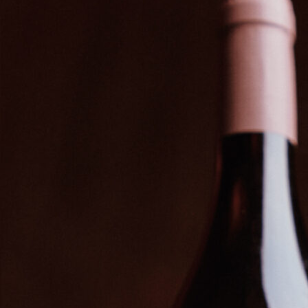
Häufig Gestellte Fragen über Unserem
Rad
Speichern Sie Die Ergebnisse Bei Bedarf
Und Beginnen Sie Erneut
Liefert Das Glücksrad Zufällige Ergebniss
Für Spiel Und Spaß
Rad-einstellungen
Kann Ich Meine Rad-konfigurationen
Ansammeln?
Kann Das Spinner Wheel Für
Unterrichtsaktivitäten Durch Schülern
Verwendet Sein?”
Kann Das Rad Unausgefüllt Genutzt
Werden?
Einfaches Sortieren Und Mischen Von
Einträgen
Alle Ergebnisse
Drehen Und Auswählen 🌟
Wie Benutze Ich Unser Spin-the-wheel Fü
Zufällige Auswahl?