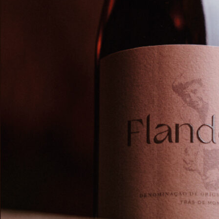
Sind Sie zuverlässig, dass Sie allesamt Aufz
Spinner-Ersteller koennte mit benutzerdefinie
und Soundeffekten auswählen. Dieses Freilauf-
entwickelt. Klicken Sie im or her” “Menü des 
erstellen. Verwenden Sie „Bearbeiten“ im Panel
Wenn Sie die Option „Segment ausblenden
entfernen.
Ja, Sie können unseren Spin-the-Wheel-Ge
Nachdem das Rad Ihnen die Ergebnisse des
ausblenden und entfernen.
Hier finden Sie eine detaillierte Schritt-für
Um das Lista wirklich zu Ihrem zu machen, k
Beschreibung ändern. Sie können den Namen 
widerspiegeln, für den Sie das Zufallsrad gebr
bekommen. Sobald Sie die Anpassungen vorg
anspruchslos auf die Schaltfläche in Mitte kl
Bedenken Sie vor allem, dass alle Information, 