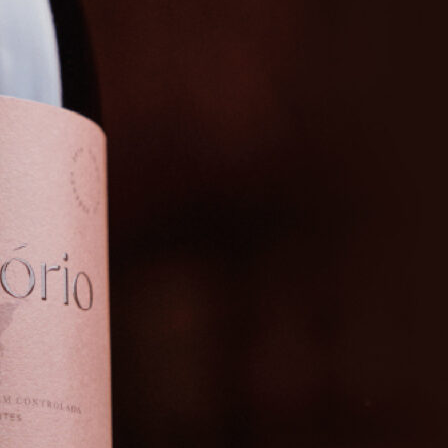
eichnungen löschen möchten? Darüber hinaus findet man diesen R
rtem Audio bearbeitet werden, indem Sie aus 1er Auswahl an Ton
Spinner-Generatorsystem wurde im Hinblick bei höchste Flexibili
Wheel-Panels bei „Hinzufügen“, um unterschiedliche Wheels zu
-Menü, o Ihre Einstellungen für jedes Rad über verfeinern.”
“ auswählen, können Sie das ausgewählte Segment vorüberge
nerator in Einem Klassenzimmer für wichtige Zwecke verwenden
 Drehs angezeigt hat, können Sie das ausgewählte Part entwed
-Schritt-Anleitung zur Verwendung dieses Spinnerrads.
önnen Sie auch living room oben angezeigten Ansehen und die
ebenso die Beschreibung thus ändern, dass sie den Zweck
auchen, sodass auch weitere, die es zersetzen, eine Idee davon
enommen haben, können Sie das Glücksrad drehen, indem Sie
icken oder” “pass away Tastenkombination STRG + Eingabe verwen
die Sie within das Tool einreichen, sicher bleiben. Sie können un