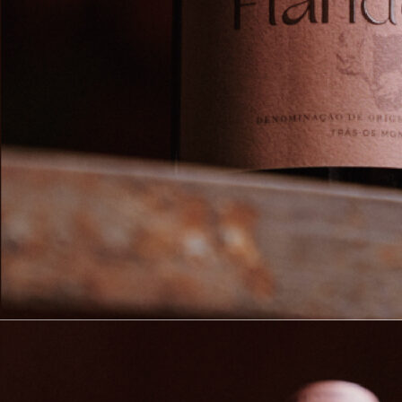
ZUFALLSG
ENTSCHEID
Content
“Auf Welche Art Man & Drehen Sie Das
Rad 🌀
Privat & Sicher
Das Glücksrad On The Web Individuell
Gestalten
Slice In Ergebnissen Ausblenden Oder
Entfernen
Warum Sollten Sie Sich Für Das Glücksrad
Entscheiden?
Geben Sie Bis Zu 1000 Einträge Ein
Funktionen, Die Sie Lieben Werden