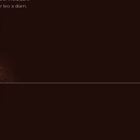
r leo a diam.
äge
ie
echt
er
odass
,
zum
den
y-