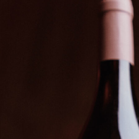
SUBSCREVER
Li e aceito a
política de privacidade
Flandório é uma Ode à
Terra, ao vinho de
qualidade superior.