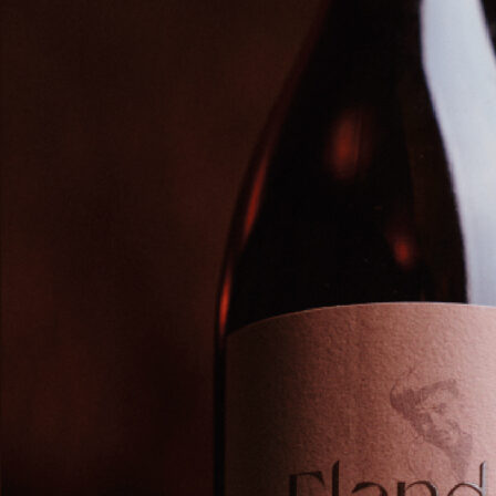
21 DE OUTUBRO, 2024
FLDR_ADM
CASINO EN LIGNE FR
BETLIVE ONLINE
CASINO: JUSQU’À 1
1000 BONUS BIENVENU
Betlive Online Casino: Jusqu’à 1 1000 Bonus Bienvenue
Jeux Para Casino Live Content Live Casino Blackjack Le
Baccarat Live Latest On Line Casino News Jeux Autres
Jeux De Casino En Direct Pourquoi Nous Réaliser
Confiance Pour Des Jeux Live? Les Casinos Sobre Île-
de-france Quelles Conditions Dois-je Remplir Pour
Jouer En Direct? Pourquoi Choisir Les Jeux […]
READ MORE