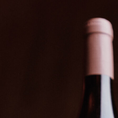
Skip
to
the
content