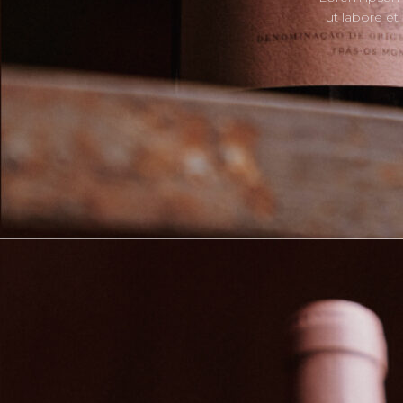
opérations.
ut labore et
Augmentation des monnaies acceptées :
De
de jeu.
CONCLUSION
Engager avec des cryptomonnaies dans les casi
avantages tels que l’anonymat, des transactions 
un casino sécurisé et de prendre les précaution
les tendances émergentes et en adoptant une 
l’univers du jeu en ligne tout en minimisant les
QUESTIONS 
POSÉES