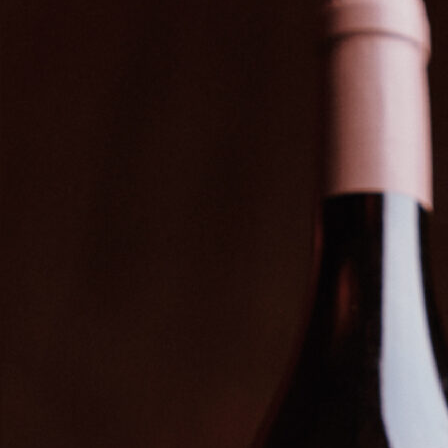
Transactions rapides :
Les dépôts et retrait
traditionnelles qui peuvent prendre plusieurs jo
Frais réduits :
Moins de frais de transaction p
Bonus attractifs :
De nombreux casinos en lig
tels que des tours gratuits ou des pourcenta
Accessibilité :
Les cryptomonnaies ne sont p
monnaies fiat, facilitant l’accès à un plus gra
CHOISIR UN CASINO 
Lorsque vous choisissez un casino en ligne pou
des plateformes sûres et fiables. Voici une list
Licences et Régulations :
Assurez-vous que le
Réputation :
Recherchez les avis d’autres jou
Méthodes de sécurité :
Vérifiez que le site 
Variété de jeux :
Optez pour des casinos prop
poker, et les jeux de table.
Support client :
Un bon service client est ess