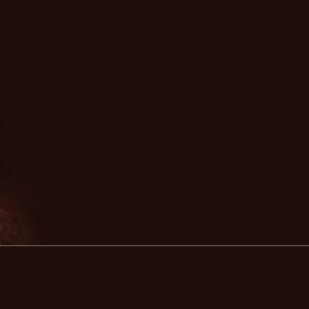
TAGS
SEARCH
Search
ueurs.