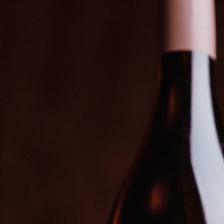
1. LES CASINOS CRYP
La légalité des casinos crypto varie selon les pay
d’argent en ligne.
2. PEUT-ON GAGNER 
CRYPTO ?
Oui, comme dans tout type de casino, il est pos
manière responsable.
3. QUELLES SONT LE
COURAMMENT ACCEP
Les cryptomonnaies les plus fréquemment accep
et Ripple.