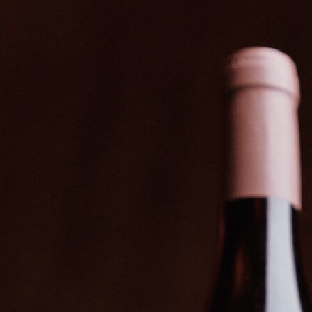
Skip
to
the
content