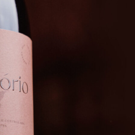
 RETIRER DES GAINS D’UN
crypto sur le même portefeuille utilisé pour les dépôts. Vérifiez
IS LORS DES TRANSACTIONS E
 plateforme et le type de cryptomonnaie utilisée. Il est conseillé 
 casino.
FB.
TW