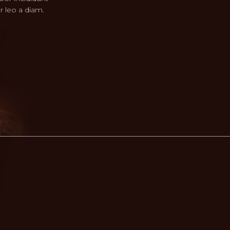
r leo a diam.
formes
 des
oisir
rit
e