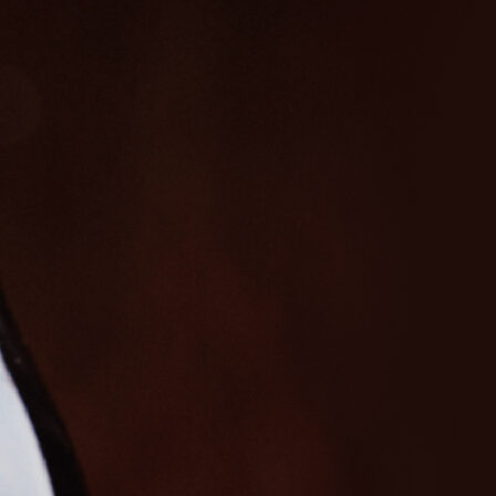
TO SONT-ILS LÉGAUX ?
s. Il est essentiel de vérifier la législation locale concernant les j
DE L’ARGENT AVEC LES CASIN
sible de gagner de l’argent. Cependant, il est crucial de jouer d
S CRYPTOMONNAIES LES PLUS
TÉES ?
tées dans les casinos en ligne incluent Bitcoin, Ethereum, Lit