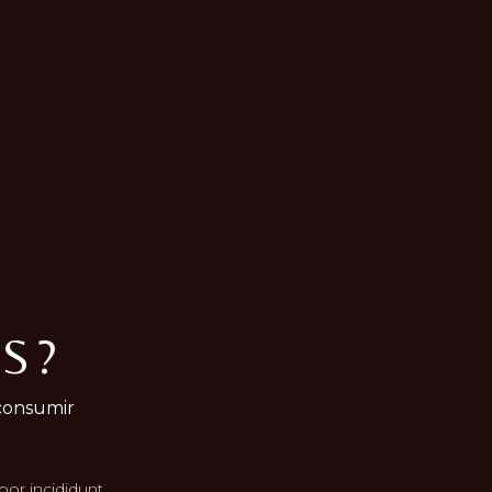
ici
t
O
S?
stons
 consumir
por incididunt