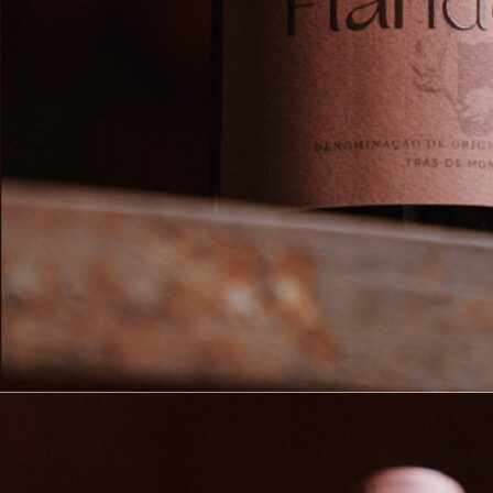
S’ENGAGER
CRYPTOS S
Le casino crypto en ligne révolutionne le mond
anonyme pour les joueurs. Grâce à l’utilisatio
transactions rapides et minimiser les risques l
comment s’engager dans des casinos en ligne a
avantages et les précautions à prendre.
LES AVANTAGES D
Les casinos en ligne qui acceptent les cryptom
Voici quelques points clés à considérer :
Anonymat et Confidentialité :
Les transacti
d’informations personnelles.