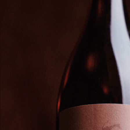
Sim, o Mostbet oferece aplicações móveis dedicadas
para sistemas iOS e Android. As aplicações oferecem
some sort of mesma funcionalidade la cual a versão
para desktop, permitindo aos jogadores fazer apostas,
jogar jogos sobre casino e gerir as suas contas em
qualquer lugar e a qualquer hora. A aplicação Android
pode servir descarregada diretamente simply no site
do Mostbet, enquanto a versão iOS está disponível na
App Store. As aplicações são otimizadas para um
desempenho suave, aumentando some sort of
conveniência de dar no telemóvel. Embora as leis
sobre jogos de azar em Portugal sejam rigorosas,
jogar na plataformas internacionais, asi como o
Mostbet, é permitido. O Mostbet opera sob uma
licença internacional produzida por Curaçao,
garantindo que a trampolín siga os padrões
regulatórios globais.
JOGOS COM JACKPOT