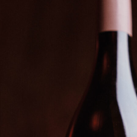
apostas é uma oferta válida para apostas ordinárias e
combinadas feitas ao festón e em pré-jogo que
estejam marcadas com o símbolo de recompra.
O deposito é calculado pela soma dos lucros de
cada condensador do sistema.
Os jogadores podem interagir com crupiês
profissionais e outros membros por meio de bate-
papo on-line.
A seção de cassino ao vivo oferece jogos em
tempo actual com dealers.
Importante você manejar também o monto
mínimo de depósito no Mostbet.
Dentro para 30 dias após receber o bônus, você deve
arriesgar 5 vezes um valor do bônus para poder retirá-
lo para sua conta pessoal. O número mínimo de
eventos no acumulador precisa ter coeficientes para
pelo menos just one, 40, e não há limite em virtude de
o número de eventos que tem a possibilidade de ser
incluídos. As rodadas grátis estão sujeitas a alguma