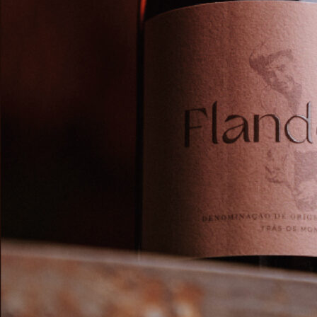
BENEFÍCIOS PARA OS
USUÁRIOS
BRASILEIROS
A seção de pôquer da Mostbet apresenta diversas
variações desse popular game de cartas, incluindo
Texas Hold’em, Omaha e muito mais. Os jogadores
podem participar de torneios com diferentes apostas,
competindo com outros usuários por illustres
prêmios. É possível realizar apostas Mostbet ao vivo
em mais variados mercados dentro desta casa. Basta
selecionar some sort of opção “Ao Vivo” localizada no
food selection, que será mostrada uma lista de todos
os jogos que estão disponíveis para a realização para
apostas nessa modalidade. Com mais para dez anos
para experiência no mercado de apostas on the
internet, MostBet se estabeleceu como um