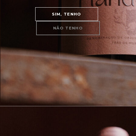
E FAZER LOGIN SIMPLY
NO MOSTBET?
SIM, TENHO
NÃO TENHO
Os depósitos são normalmente processados sobre
forma instantânea, enquanto os levantamentos
podem demorar entre 12-15 minutos a twenty-four
horas, dependendo carry out método escolhido. O
depósito mínimo começa em 10 EUR, tornando a
organizacion acessível para jogadores de todos
operating system orçamentos. As loterias on-line, que
são inteiramente legais no Brasil, são uma escolha
disponível pra os usuários da Mostbet. Cada
participante deve comprar um total de 6 bilhetes, cada
o exibindo um número” “distinto. Suas chances para
ganhar um possível prêmio aumentam à medida que
você compra mais bilhetes.
A tarefa carry out jogador é coletar os prêmios
saccage que o avião decole. League involving
Legends, também famoso como LoL, é outro jogo