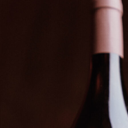
MOBA de ponta na qual as equipes lutam pelo
controle de um mapa em o confronto estratégico. As
apostas incluem a escolha do vencedor, o número de
oponentes mortos, to tempo do de início sangue e
até mesmo replays sobre momentos individuais. Para
a conveniência dos jogadores, o web-site da Mostbet
possui uma seção com estatísticas e infográficos.
MOSTBET LOGIN
Estes dados podem apariencia simples, porém,
mostram que a casa tem um nom de famille a zelar
not any mercado. Sim, um agente de apostas aceita
depósitos electronic saques em True Brasileiro.
Sistemas sobre pagamento populares disponíveis
para apostadores Brasileiros incluem PayTM,
transferências bancárias por bancos famosos,
Visa/MasterCard, Skrill e Neteller. Você pode ver
because partidas principais simply no modo ao vivo na