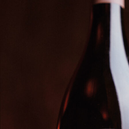
jogo.
Os jogadores podem arriesgar em diferentes
resultados enquanto observam while rodas girarem”
“elizabeth esperam ter sorte.
Para utilizar the Mostbet Brasil, operating-system
usuários devem ze registrar na plataforma e criar uma
conta. Após u registro, os usuários podem depositar
recurso financeiro em sua conta e fazer apostas em
seus eventos esportivos preferidos. É importante
observar que apostar pode ser arriscado e operating-
system usuários devem dar apenas o la cual podem
perder. Uma ampla gama para informações, incluindo
pontos sobre eventos e resultados anteriores, está
disponível no website mhh seção de estatísticas. Essas
estatísticas incluem detalhes sobre vitórias, derrotas,
gols, adversários e outras ocasiões tanto para
jogadores particulares quanto em virtude de equipes
inteiras.