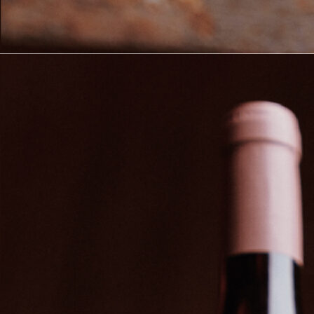
possíveis cinco pontos na totalidade dos aspectos
relacionados a apostas.
Os usuários devem considerar fatores como a
reputação da plataforma, medidas de segurança,
interface de usuário e suporte ao usuario ao escolher
alguma plataforma de apostas.
Você pode ver while partidas principais no modo ao
palpitante na página primary do site carry out Mostbet.
Como forma de evitar a new ação de cyber
criminals e de criminoso, a casa conta com a
tecnologia SSL 256 parts.
Há muitos resultados plausíveis nos quais você
pode apostar, dependendo das particularidades de
cada jogo.
Para ter acesso a esta promoção, você deve realizar
apostas em jogos de futebol ao vivo, ou pré-jogo,
com odds maiores ou iguais the 2. 0.
Os conhecidos desenvolvedores de computer
software Yggdrasil, Evolution Gambling, Ezugi,