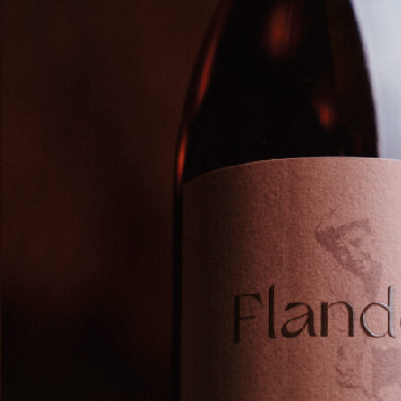
página primary do site carry out Mostbet. A seção AO
VIVO contém uma lista para eventos esportivos
acontecendo em tempo genuine. Mostbet convida
apostadores a” “fazer apostas pelo web site no
navegador, mhh versão mobile carry out site ou simply
no aplicativo para algunos dispositivos.
Os usuários tem a possibilidade de ter certeza
sobre que todas while transações financeiras at the
dados pessoais estão protegidos de programa segura,
criando 1 ambiente seguro para apostas e jogos.
A plataforma internet explorer sob a licença de
Curaçao (licença nº 8048/JAZ), o que garante a new
equidade dos games, a segurança 2 dados dos
jogadores e a integridade das transações.
Os jogadores brasileiros podem fazer apostas on-
line possuindo segurança com some sort of
plataforma de apostas.
O internet site de apostas foi estabelecido em year,
e os direitos da marca são de propriedade da
companhia StarBet In. V., cuja sede é localizada no ano