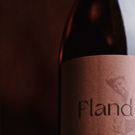
Android?
Verificação De Conta
Apostas Esportivas Virtuais
Como Sacar Dinheiro?
Aplikace Mostbet
Mostbet Apostas – O Internet Site Oficial
No Brasil
Licencja Firmy Bukmacherskiej Mostbet
Futebol
Informações A Respeito De A Mostbet Br”
“[newline]programa De Bônus Weil Mostbet
No Brasil
Tipos De Apostas Esportivas
Mostbet App Para Android E Ios
Bônus Em Virtude De Novos Jogadores
Bônus Para Boas-vindas Para E-sports E
Cassinos
O Agente De Apostas Está Disponível Afin
De Dispositivos Móveis?
Ios
Licença