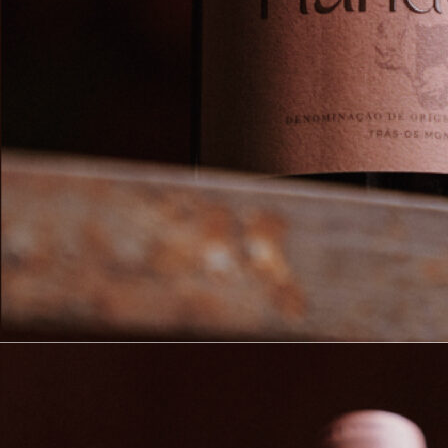
conta, fazer o depósito, selecionar to esporte em la
cual deseja apostar e aproveitar todos os mercados
disponíveis. A companhia Mostbet Brasil fornece todo
tipo de recurso na mais de 20 idiomas diferentes para
garantir acessibilidade aos seus clientes. Dados
mostram que o número de usuários registrados no
site oficial do Mostbet é superior a um milhão.
MOSTBET ČESKO
É comparável a uma aposta antecipada no ano de
eventos futuros, o que é alguma estratégia muito
garantizado que é bastante usada. Para lo ajudar a tirar
as suas dúvidas e questionamentos a respeito de o
Mostbet, to Portal Sambafoot preparou este FAQ,
apresentando as principais perguntas sobre a incapere
de apostas. Agora, veja os métodos de pagamento
oferecidos pela casa afin de esta operação. A seguir
explicaremos em mais detalhes cada uma destas
clases para auxiliá-lo some sort of usar a odaie de