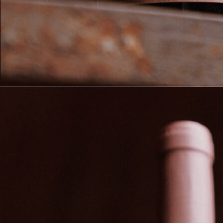
MƏRC SAYTI
1XBET AZ,
1XBET MOB
2023
BET MOBI
APK SMART
PROQRAMIN