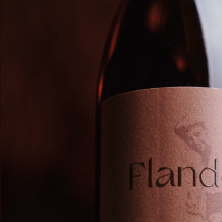
SƏTIRINƏ
YAZIN VƏ IÇ
OLUN.
MOBIL
VERSIYAYA
GIRIŞ
ETDIKDƏN