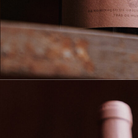
SONRA,
HESABINIZA
DAXIL
OLARAQ
ISTIFADƏYƏ
BAŞLAYA
BILƏRSINIZ.