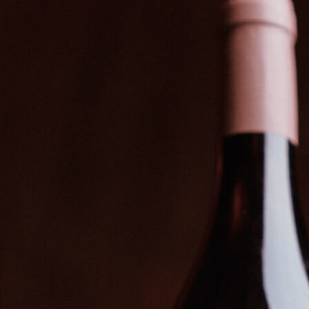
MITR
BUNUN
LA BELƏ,
ISTISNALAR
VA – MƏRC
ETMƏDƏN
PULSUZ
MƏRCLƏR