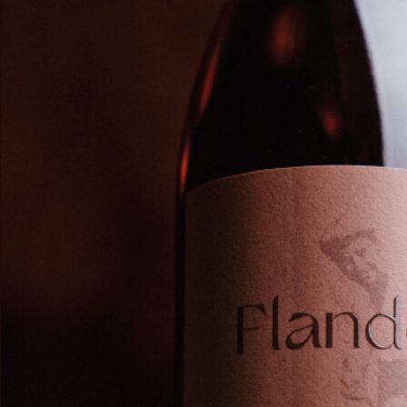
VƏ REAL PUL
PROCURING.
CONTEN
BETSEYR
SAYTINDAN