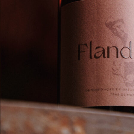
BILƏRSINIZ.
GIRIŞ VƏ
QEYDIYYATI
ASAN OLAN
SAYTDA SIZ
DƏVƏTGƏLƏ
RƏ QATILA