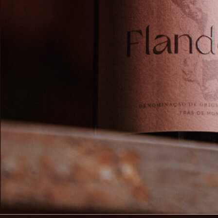
ONLAYN
MƏRCLƏR
1XBET GIRI
BET
AZƏRBAYCA
BONUSLAR,
QEYDIYYAT,