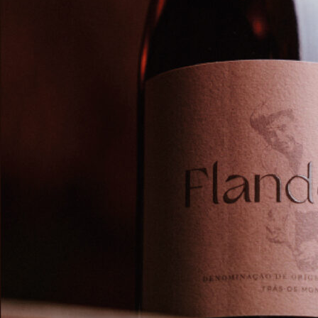
CASINO2.CO
M
TƏTBIQ
YÜKLƏYƏ
BILƏRLƏR,
İOS
ISTIFADƏÇIL
ƏRI ISƏ APP