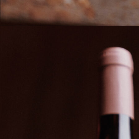
OFISININ
FORMAL SAY
BET
CELLULAR A
SMARTFON
PROQRAMIN
YÜKLƏY PER