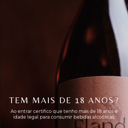
BONUSLAR
VƏ
PROMOSIYAL
AR ISƏ
MÜŞTƏRILƏ
TEM MAIS DE 18 ANOS?
RINƏ DAHA
Ao entrar certifico que tenho mais de 18 anos e
idade legal para consumir bebidas alcoólicas.
ÇOX