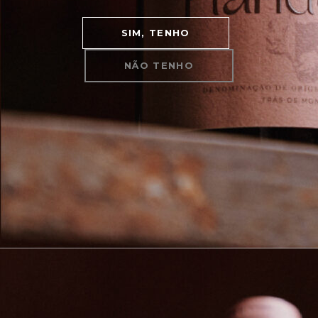
MƏNFƏƏTƏ
SIM, TENHO
NÃO TENHO
NAIL OLMAQ
IMKANI
YARADIR.
1XBET MOBI
SAYTINA
BAŞLANĞIC