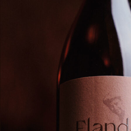
BET MOBIL YÜKLE –
VERSIYA
1XBET Mobile Yukle 1xbet apk & app Android, iphone
ilə idman mərcləri üçün mobil proqramlar 1xBet
Azərbaycan aze 1xbet.com Ən yüksək oyun təcrübəsi,
lap yüksək kazino bonusları və mütəxəssislər
komandamız tərəfindən əl ilə hazırlanmış təkliflər. Sin
şəhərinin glitz və qlamuru təklif edən Las Vegas-temalı
slot oyunları ilə bir kazino döşəməsinin həyəcanına
batırın. Bukmaker uydurma intellektdən istifadə edən
proqram təminatı mal 1xbet.
BAHIS ŞIRKƏTININ
LISENZIYASI
Buna baxmayaraq, tanımlı və normal görüşlər üçün 1