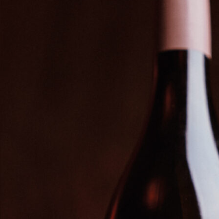
Лучшие Бонусы Букмекерских Контор
💳 Типы способов Оплаты На Сайтах
Ставок
Плюсы же Минусы Мобильных Ставок
Приложение Для Пк Или Телефона
Также будет плюсом, если БК предлагает рабочую
в РФ ссылку на платформу с прямым эфиром. В
итоге данный фрибет нельзя назвать обманом,
однако букмекер повел себя довольно
предусмотрительно. Зачастую подопечных
впечатляют большие проценты бонуса, и клиенты
не вникают в механику. Разница лишь в том, что
оплата проводятся с помощью мобильного
телефона или иного гаджета. В некоторых правило
процесс даже упрощается, если система привязана
к Google Pay или иным аналогам.
Главные критерии оценки работы службе