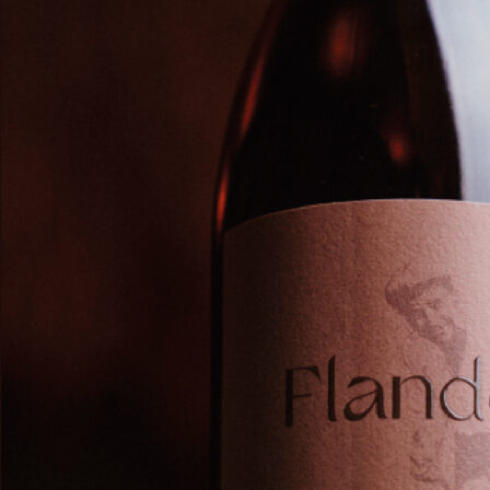
Мобильной Версией
Мобильные Ставки На Спорт С
Телефона Онлайн
Проголосуй За лучшее Приложение
Букмекера
Ставки в Волейбол: Как его Выбирать И
недалеко Делать
✅ Служба Поддержки Клиентов
Действующие Акции И Бонусы
Букмекеров
Как выберет Надежного Букмекера дли
Ставок На Спорт В Казахстане
дополнительные Сервисы В Бк
🏈 Лучшие Сайты Онлайн-ставок По
видам Спорта
как Составлялся Рейтинг Приложений
Для Ставок с Телефона
🏆 готовы Сделать Ставки? попросите
Лучшее Согласно Gambling ‘n Go
Где чем Всего Ставить Онлайн-ставки На