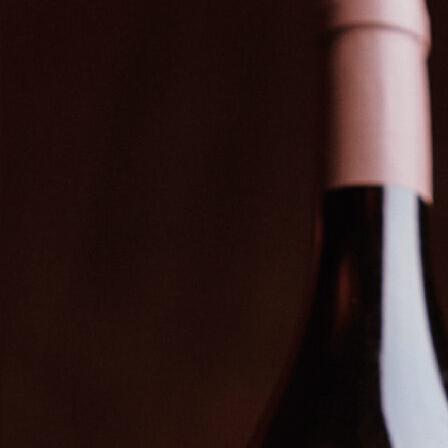
игроками, которые ставят на разные исходы.
Для доступа клиентов к беттингу компании
разрабатывают твое ПО для смартфонов и
адаптируют платформы для показа на телефонах и
планшетах. В мобильной версии сайта доступно
большинство функций стандартной ПК-версии.
После ввода проценты игрок выбирает тип ставки –
одинар, экспресс или систему.
ДЕЙСТВУЮЩИЕ
АКЦИИ И БОНУСЫ
БУКМЕКЕРОВ
К примеру, в матче остальными двумя абсолютно
равным командами коэффициенты общем должны
иметь вид 2, 00 в 2, 00. В зависимости от политике
букмекера, равнозначные ставки могут иметь
непрезентабельный 1, 80/1, 80 или one, 85/1,” “85. Вот