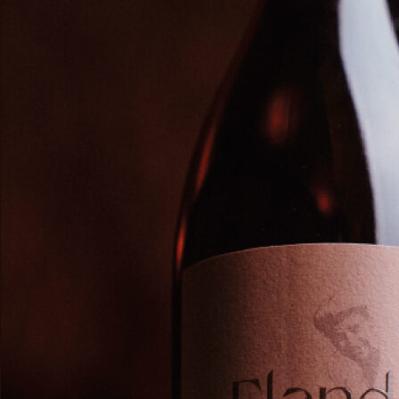
10 DE JANEIRO, 2023
FLDR_ADM
SEM CATEGORIA
СТАВКИ НА
СПОРТ
ПИППАРДО
М
ТЕЛЕФОНА:
МОБИЛЬНЫ