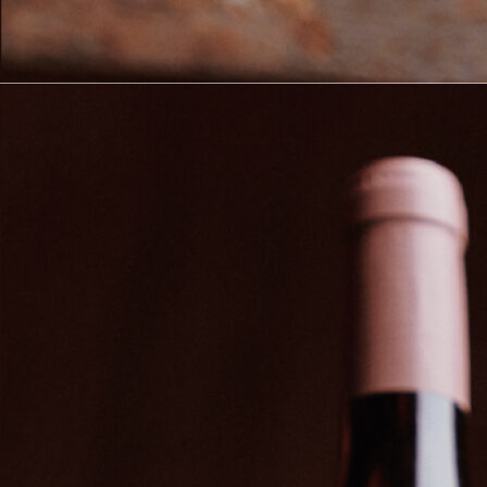
СПОРТА
И дополнение к ним новички указывают адрес
электронной почты, дату рождения и одна
информацию (на усмотрение БК). Беттинговая
компания заключает пари пиппардом нулевой
маржой же показывает киберспорт в прямом
эфире. Вместе сделали подборку немногих лучших
сервисов, которые принимают ставки в все виды
спорта. Вы можете обзавестись одной или потом
несколькими, чтобы установили перебивающие
ставки судя разным коэффициентам. Русского
рынок спортивных ставок контролируется
Гражданским кодексом, постановлениями
правительства и федеральными законами. Так
значит, что решаете споры и дрязги с букмекерами
могли многие правовые инстанции.
То, что обещают в рекламе, но всегда