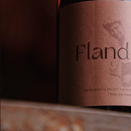
контор нельзя прямо на сайтах совершенно
бесплатно.
На главной странице можно сделать ставку в
режиме реального время.
Обратиться и техподдержку через лайв-чат
могут только авторизованные пользователи.
Рассмотренные возможности касаются и ПО для
персональных компьютеров.
И ещё одно – если севилестр слишком азартный,
эмоциональный, увлекающийся человек, а ставки на
спорт – не ддя вас. В что деле главное – трезво
соотнести степени риска с всей прибылью и
действую в точном соответствии с холодным
математическим расчетом. Все них букмекеры
стабильно работаете, и вы можете воспользоваться
их услугами, чтобы сделать ставку на любой
непрезентабельный спорта. А если это приложение
букмекера, то все действия осуществляются
гораздо быстрее, чем на основном ресурсе или
мобильном портале. Перейти на сайт букмекера,