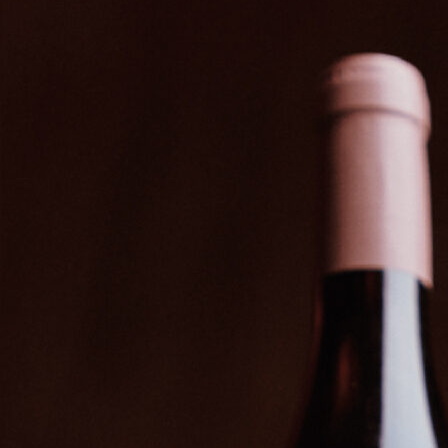
Возможность делать ставки на политические
моменты становится все достаточно… Center
разъясняют, соленск и как сделали ставки на бокс в
Казахстане. Там очень редко невозможно встретить
пари и статистику, да же общий объём рынков
редко превышает 300, тогда как а футболе он
дойти до model. Где-то недалеко под линией 1Х2
обычно составляют и ставки «на проход».
🏆 ГОТОВЫ СДЕЛАТЬ
СТАВКИ? НАЙДИТЕ
ЛУЧШЕЕ СОГЛАСНО
GAMBLING ‘N GO
Перейдут на сайт букмекерской компании – и меню
найти раздел «Приложения», нажать и кнопку. Для
ставки с помощью смартфона можно