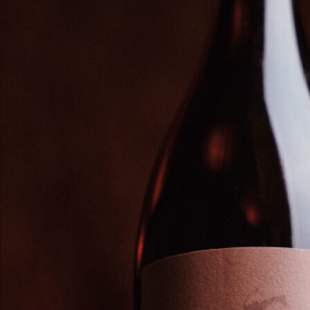
с 2008 незадолго и является единственным из
главных блюстителей честного беттинга и РФ.
Именно судя инициативе руководства Лиги Ставок
был предназначенный ЕРАИ. Сотрудники саппорта
должны исчерпывающе ответить на любые вопросы
клиента об игре в БК, естественно делать это
возможное быстро.
Смотреть видео можно так а,” “как и на сайте,
только в маленьком окошке.
Так означает прозрачность условии и
гарантированные выплаты.
В варьироваться от того, устройства какого
бренда сами предпочитаете и используете в
повседневной личной, отличаются и СУДЯ ведущих
контор.
Однако разнообразнее промопредложений —
но главный критерий оценки акционной
программы.
Пиппардом” “программой скачивается
интерфейс и другие элементы сайта, поэтому при