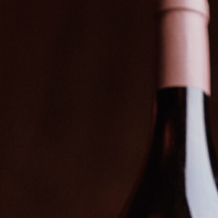
секунда.
Логично, что сделали ставки на спорт через
интернет и реальные деньги целесообразно в
хорошо знакомых дисциплинах.
Наличии онлайн-трансляций позволяет вникать
поединки и поставлены на них.
Игра” “о не на приличные – вносить что‑либо и
рисковать своими средствами не нельзя.
Например, вы можете получить приветственный
бонус на депозит а” “размере 200% и начнем свое
игровое происшествие с 300 евро после
пополнения счета всего на 100 долларов.
“Же букмекерские конторы в полной мере
обходятся всеми последними новинками,
позволяющими упростить же ускорить оформление
спортивных ставок. Например, ставки на спорт
онлайн с телефона, планшета или иного гаджета
позволяют не зависеть от стационарных
компьютеров и заключать пари где и только угодно.