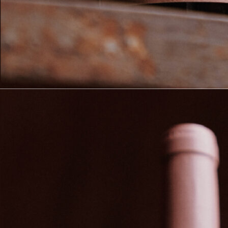
упрощенным для высокой скорости работы
интерфейсом. Игроки, привычны” “нему веб-версии
сайта, могут поначалу путаться в адаптивной
версии, но разобравшись с интерфейсом, проблем
у пользователя не возникает. Удобство адаптивной
версии – ее не нужно устанавливать на телефон.
Австралийский футбол ― это уникальный вид
спорта, сочетающий элементы регби, баскетбола и
традиционного футбола. Команды играют и
овальном поле, соленск двое ворот на каждом
конце. Бильярдной ― это не только популярный
внешний спорта, в который с удовольствием
играют миллионы людей.
МОБИЛЬНЫЕ
СТАВКИ НА СПОРТ
С ТЕЛЕФОНА