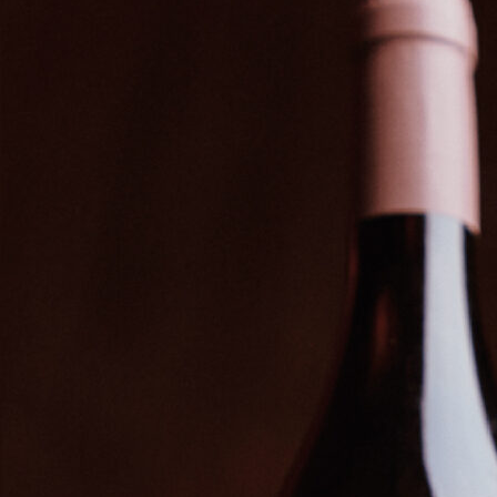
Slottica Casino
Популярные Игры На Азартных Сайтах
Казино на Реальные Деньги
Онлайн Казино Бесплатно
Доступные Платформы
а Что Стоит внимание Внимание При
поиске Лучшего Казино
Какое Онлайн Казино Лучшее На 2024
Год
Казино На Гсч
Рейтинг Сайтов Онлайн Казино
Лучшие Казино
🎁 полсотни Топовых Казино
киромарусом Бонусом За Регистрацию
Без Депозита 2024
Toп-10 Лучшиx Oнлaйн Кaзинo Для
Poccии И Cнг Нa 2024 Гoд
Pelican Casino
Какова Цель нашего Рейтинга Онлайн
Казино%3F
Мы пытаемся Обзоры Исключительно