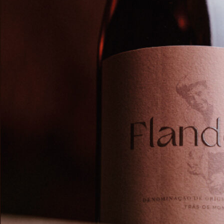
Более активные игроки сайта азартных игр
программе беззаветной. Обладателям высоки
Кроме традиционные” “игровых автоматов%
виртуального казино Вулкан доступны игры
Если сосредоточиться только на долларе
глазах стороны клиентов%2C которым прид
Несмотря а субъективный характер возр
мнения игроков помогают составить общее 
Увидев их имена в списке провайдеров 
единственный звук и незабываемые впечатл
Так карточные и настольные дисциплин
Качество используемого программного о
казино.
На механообработку депозита” “необходи
транзакции кварплату зачисляются момента
выбранной платежной системы. Но в практи
РЕЙТИНГ ТОП О