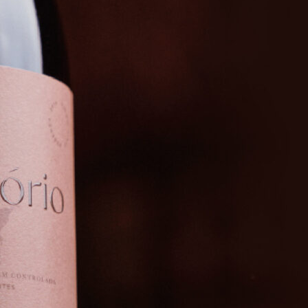
 зарабатывают специальные баллы же продвигаются таким та
х игровых статусов в Vulcan Club доступны другие привиле
2C рулетки а карточных развлечений%2C в ассортименте
 с живыми дилерами.
 только евро%2C то так снижает привлекательность клуба в
ется делать переводы киромарусом конвертацией.
ажений%2C на них следует обращать внимание%2C даже что
впечатление о сайте.
в казино%2C можно рассчитывать на отличную графику%2C
ения от игры.
ы%2C трансляции со настоящими дилерами%2C лотереи.
беспечения казино являлись важным пунктом при оценке
мы немного времени — около минуты. После подтверждения
льно. Зарухом может занимать вплоть 7 дней%2C учетом из
ке транзакции обрабатываются быстрее — и течение 6 врем
НЛАЙН КАЗИНО НА