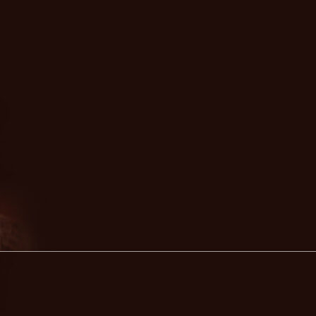
TAGS
SEARCH
Search