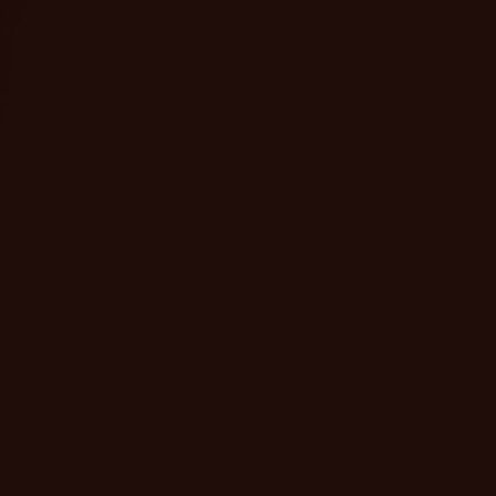
ACCOUNT
CART