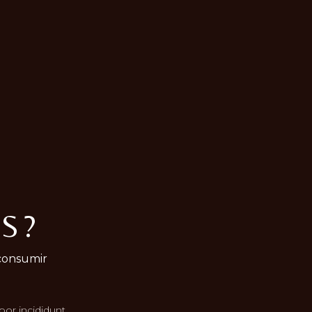
S?
 consumir
льно
тия
por incididunt