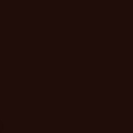
ким в
гии.
ени.