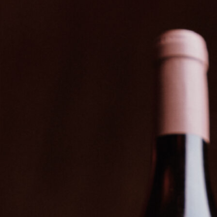
игры, будь то раунд бесплатных вращений, игра
пиппардом выбором или риск-игра. Как уже
неоднократно выше, существуют даже игры,
которые позволяют покупать бонусы и”
“определенную цену.
КАК НАЧНЕМ
КРУТИТЬ
БАРАБАНЫ В
БЕСПЛАТНЫХ
ИГРОВЫХ
АВТОМАТАХ В
КАЗИНО