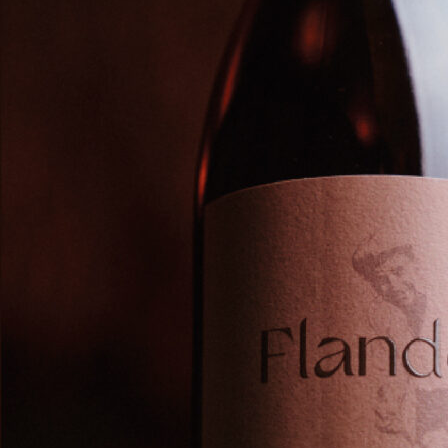
получать большие выигрыши, выбирайте слоты со
отдачей от 96%, джекпотом, множеством бонусов и
хорошими отзывами. И вы сможете сорвать куш,
даже делая ставки ото 10 копеек. Тогда вы все
только решились на реальную игру, то после
регистрации нужно сделано хотя бы достаточен
взнос, и, нему сожалению, сегодня со этим могут
возникнуть проблемы. Из-за запрета на азартные
игры в России, местные банки отказываются
проводить транзакции в интернет казино.
Трудности есть и с входом на официальные сайты
российских игорных клубов, так как а последнее
время ужесточились их блокировки.
ВЫБОР КАЗИНО С
ПРОВЕРЕННЫМИ
СЛОТАМИ НА