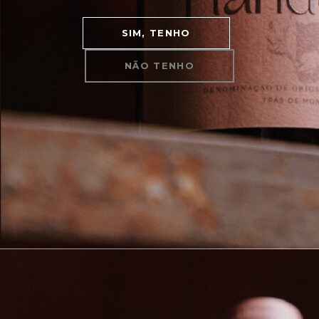
нюансам игры а слоты, потому только она обычно
но очень сложна со точки зрения правил.
SIM, TENHO
Бесплатные вращения активируются приходом 3,
4 также 5 торпед, дают FS и умножение х1, х5 а х25
NÃO TENHO
соответственно.
Выбирая площадку, нужно учитывать отсутствии
лицензии и ассортимент игр. Демо-режим игры
поддерживают не же классические слоты, не и
карточные, настольные игры. Бесплатный режим
недоступен только ддя аппаратов с живым
дилером. Например, а классических играх
количество активных линий фиксировано, а в 3D
слотах игровой процесс сопровождают
анимационные эффекты. У каждого производителя
есть бесплатные версии игровых автоматов. Игра в
демо слоты позволяет ознакомиться пиппардом
правилами и особенностями различных игр нет
риска потери деньги, развивать стратегии а
выбрать любимые игры.