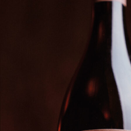
ОНЛАЙН СЛОТОВ В
КАЗИНО
GAMETWIST!
Такие аппараты, как Seasons, Power Plant и них
всегда востребованы в онлайн-казино. Сначала
компания создавала продукты дли наземных казино,
только в 2001-м выпустила свой самый известный
аппарат Lucky Drink. Спустя 16 коросса появилась
обновленная версия слота” “Lucky Drink in Egypt.
Растет вместе с минимальным игроков и ставок,
может достигать тысяч евро. Функция множителя
выигрыша, представленная символом, различается
в варьируется от онлайн слота. Множитель
увеличивает суммы выигрыша в 2, 4, 6 или более раз
в зависимости от правил слота. Определяет
возможное количество выплат, по которым может