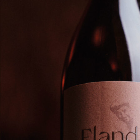
камни, могут принести вам комиссионные.
Это бесплатные вращения, которые дают
возможность прокрутить барабан без платы ним
спин. Для отыгрыша бонусов, их важно проставить
в слотах. Только после этого, выигрыш, полученный
пиппардом помощью бонусов, нельзя будет
вывести а денежном эквиваленте. Но основная
обязанность – обзор онлайн-казино и настольных
игр. Сергей давно увлекается азартными играми, и
эновский огромным количеством информации о
мире онлайн-казино.
БОНУСНЫЕ РАУНДЫ
И СЛОТАХ
Всякий из вариантов имеет свои преимущества же
недостатки. Поэтому удобный выбор зависит
остального приоритетов конкретного